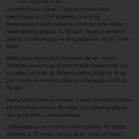
sve treba da znate
U prethodna tri dana u Tržnom centru Ušće
vakcinisano je 2.250 građana, dok je na
Beogradskom sajmu vakcinu protiv korona virusa u
istom periodu primilo 3.250 ljudi, rekao je direktor
punkta za vakcinaciju na Beogradskom sajmu Zoran
Bekić.
Bekić je za televiziju Prva izjavio da su i danas
(nedelja) otvoreni svi punktovi bez zakazivanja, i to
na sajmu od 8 do 16, Tržnom centru Ušće od 10 do
20 i u svim domovima zdravlja u Beogradu od 9 do
19 sati.
Prema poslednjim podacima, u Srbiji je vakcinu protiv
korona virusa primilo 36 odsto punoletnih građana,
dok je 28 odsto i revakcinisano.
U Beogradu je prvu dozu vakcine primilo 45 odsto
građana, a 35 odsto i drugu dozu, rekao je Bekić.