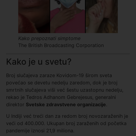
Kako prepoznati simptome
The British Broadcasting Corporation
Kako je u svetu?
Broj slučajeva zaraze Kovidom-19 širom sveta
povećao se devetu nedelju zaredom, dok je broj
smrtnih slučajeva viši već šestu uzastopnu nedelju,
rekao je Tedros Adhanom Gebrejesus, generalni
direktor
Svetske zdravstvene organizacije
.
U Indiji već treći dan za redom broj novozaraženih je
veći od 400.000. Ukupan broj zaraženih od početka
pandemije iznosi 21,9 miliona.