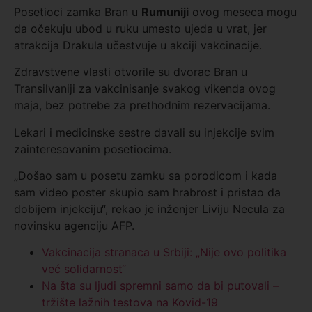
Posetioci zamka Bran u
Rumuniji
ovog meseca mogu
da očekuju ubod u ruku umesto ujeda u vrat, jer
atrakcija Drakula učestvuje u akciji vakcinacije.
Zdravstvene vlasti otvorile su dvorac Bran u
Transilvaniji za vakcinisanje svakog vikenda ovog
maja, bez potrebe za prethodnim rezervacijama.
Lekari i medicinske sestre davali su injekcije svim
zainteresovanim posetiocima.
„Došao sam u posetu zamku sa porodicom i kada
sam video poster skupio sam hrabrost i pristao da
dobijem injekciju“, rekao je inženjer Liviju Necula za
novinsku agenciju AFP.
Vakcinacija stranaca u Srbiji: „Nije ovo politika
već solidarnost“
Na šta su ljudi spremni samo da bi putovali –
tržište lažnih testova na Kovid-19