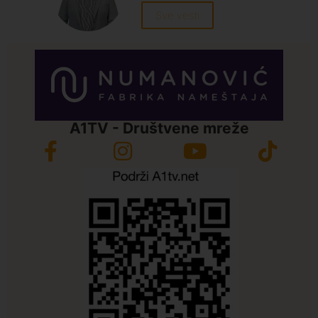
Sve vesti
A1TV - Društvene mreže