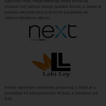
kupovinu robe, Indija nastavlja veliku borbu sa
virusom koji odnosi mnogo ljudskih života, a Japan je
prijavio rekordan broj kroj kovid pacijenata sa
teškom kliničkom slikom.
Prema najnovijim zvaničnim podacima, u Srbiji je u
poslednja 24 sata preminulo 19 ljudi, a zaraženo još
834.