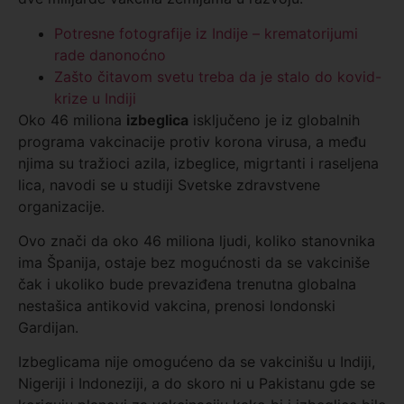
Potresne fotografije iz Indije – krematorijumi
rade danonoćno
Zašto čitavom svetu treba da je stalo do kovid-
krize u Indiji
Oko 46 miliona
izbeglica
isključeno je iz globalnih
programa vakcinacije protiv korona virusa, a među
njima su tražioci azila, izbeglice, migrtanti i raseljena
lica, navodi se u studiji Svetske zdravstvene
organizacije.
Ovo znači da oko 46 miliona ljudi, koliko stanovnika
ima Španija, ostaje bez mogućnosti da se vakciniše
čak i ukoliko bude prevaziđena trenutna globalna
nestašica antikovid vakcina, prenosi londonski
Gardijan.
Izbeglicama nije omogućeno da se vakcinišu u Indiji,
Nigeriji i Indoneziji, a do skoro ni u Pakistanu gde se