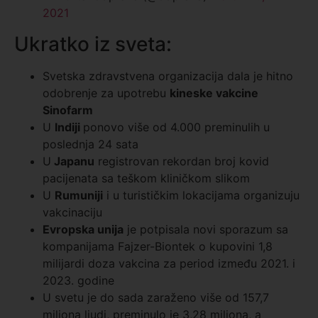
2021
Ukratko iz sveta:
Svetska zdravstvena organizacija dala je hitno
odobrenje za upotrebu
kineske vakcine
Sinofarm
U
Indiji
ponovo više od 4.000 preminulih u
poslednja 24 sata
U
Japanu
registrovan rekordan broj kovid
pacijenata sa teškom kliničkom slikom
U
Rumuniji
i u turističkim lokacijama organizuju
vakcinaciju
Evropska unija
je potpisala novi sporazum sa
kompanijama Fajzer-Biontek o kupovini 1,8
milijardi doza vakcina za period između 2021. i
2023. godine
U svetu je do sada zaraženo više od 157,7
miliona ljudi, preminulo je 3,28 miliona, a