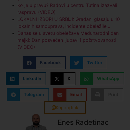
Ko je u pravu? Radovi u centru Tutina izazvali
raspravu (VIDEO)
LOKALNI IZBORI U SRBIJI: Građani glasaju u 10
lokalnih samouprava, incidente obeležile…
Danas se u svetu obeležava Međunarodni dan
majki: Dan posvećen ljubavi i požrtvovanosti
(VIDEO)
Facebook
Twitter
LinkedIn
X
WhatsApp
Telegram
Email
Print
Kopiraj link
Enes Radetinac