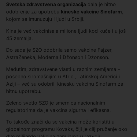
Svetsk
a
zdravstven
a
organizacij
a
dala je hitno
odobrenje za upotrebu
kineske vakcine Sinofarm
,
kojom se imunuzuju i ljudi u Srbiji.
Kina je već vakcinisala milione ljudi kod kuće i u još
45 zemalja.
Do sada je SZO odobrila samo vakcine Fajzer,
AstraZeneka, Moderna i Džonson i Džonson.
Međutim, zdravstvene vlasti u raznim zemljama –
posebno siromašnijim u Africi, Latinskoj Americi i
Aziji – već su odobrili kinesku vakcinu Sinofarm za
hitnu upotrebu.
Zeleno svetlo SZO je smernica nacionalnim
regulatorima da je vakcina sigurna i efikasna.
To takođe znači da se vakcina može koristiti u
globalnom programu Kovaks, čiji je cilj pružanje oko
dve milijarde vakcina zemljama u razvoju.