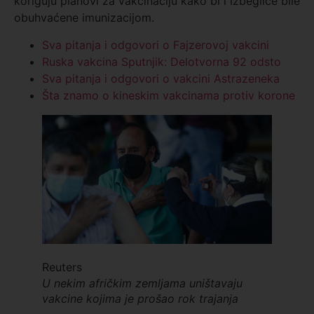
koriguju planovi za vakcinaciju kako bi i izbeglice bile
obuhvaćene imunizacijom.
Sva pitanja i odgovori o Fajzerovoj vakcini
Ruska vakcina Sputnjik: Delotvorna 92 odsto
Sva pitanja i odgovori o vakcini Astrazeneka
Šta znamo o kineskim vakcinama protiv korone
Reuters
U nekim afričkim zemljama uništavaju
vakcine kojima je prošao rok trajanja