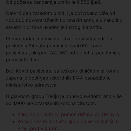
Od početka pandemije umrlo je 6.558 ljudi.
Četvrti dan zaredom u Indiji je potvrđeno više od
400.000 novozaraženih koronavirusom, a u nekoliko
saveznih država uveden je i strogi karantin.
Prema podacima ministarstva zdravstva Indije, u
poslednja 24 sata preminula su 4.092 kovid
pacijenata, ukupno 242.362 od početka pandemije,
prenosi Rojters.
Broj kovid pacijenata sa teškom kliničkom slikom u
Japanu je dostigao rekordnih 1.144, saopštilo je
ministarstvo zdravstva.
U glavnom gradu Tokiju je ponovo evidentirano više
od 1.000 novozaraženih korona virusom.
Kako se prijaviti za pomoć države od 60 evra
Ko sve i kako motiviše ljude da se vakcinišu u
Srbiji protiv korone