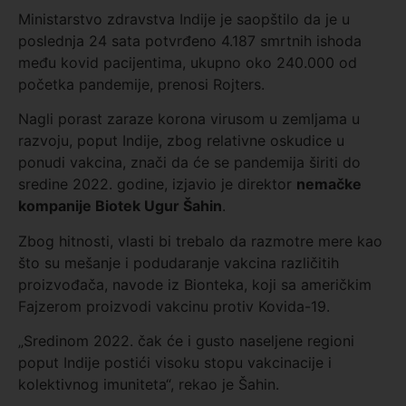
Ministarstvo zdravstva Indije je saopštilo da je u
poslednja 24 sata potvrđeno 4.187 smrtnih ishoda
među kovid pacijentima, ukupno oko 240.000 od
početka pandemije, prenosi Rojters.
Nagli porast zaraze korona virusom u zemljama u
razvoju, poput Indije, zbog relativne oskudice u
ponudi vakcina, znači da će se pandemija širiti do
sredine 2022. godine, izjavio je direktor
nemačke
kompanije Biotek Ugur Šahin
.
Zbog hitnosti, vlasti bi trebalo da razmotre mere kao
što su mešanje i podudaranje vakcina različitih
proizvođača, navode iz Bionteka, koji sa američkim
Fajzerom proizvodi vakcinu protiv Kovida-19.
„Sredinom 2022. čak će i gusto naseljene regioni
poput Indije postići visoku stopu vakcinacije i
kolektivnog imuniteta“, rekao je Šahin.