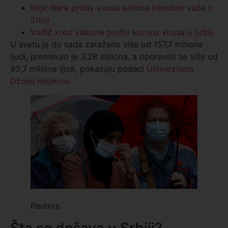
Koje mere protiv virusa korona trenutno važe u
Srbiji
Vodič kroz vakcine protiv korona virusa u Srbiji
U svetu je do sada zaraženo više od 157,7 miliona
ljudi, preminulo je 3,28 miliona, a oporavilo se više od
93,7 miliona ljudi, pokazuju podaci
Univerziteta
Džons Hopkins
.
Reuters
Šta se dešava u Srbiji?