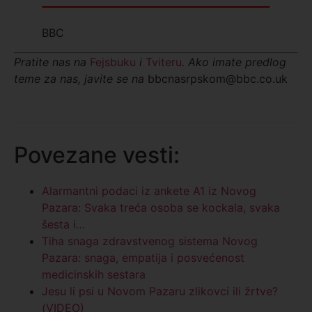
BBC
Pratite nas na
Fejsbuku
i
Tviteru
. Ako imate predlog
teme za nas, javite se na
bbcnasrpskom@bbc.co.uk
Povezane vesti:
Alarmantni podaci iz ankete A1 iz Novog
Pazara: Svaka treća osoba se kockala, svaka
šesta i…
Tiha snaga zdravstvenog sistema Novog
Pazara: snaga, empatija i posvećenost
medicinskih sestara
Jesu li psi u Novom Pazaru zlikovci ili žrtve?
(VIDEO)