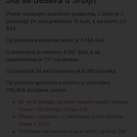
Prema najnovijim zvaničnim podacima, u Srbiji je u
poslednja 24 sata preminulo 19 ljudi, a zaraženo još
834.
Od početka pandemije umrlo je 6.558 ljudi.
U bolnicama je trenutno 3.287 ljudi, a na
respiratorima je 137 pacijenata.
U poslednja 24 sata testirano je 9.389 uzoraka.
Od početka epidemije zvanično je potvrđeno
700.408 slučajeva zaraze.
Ko ne bi trebalo da primi vakcinu protiv korona
virusa – 10 pitanja i odgovora
Pitanja i odgovori o vakcinaciji protiv korona
virusa u Srbiji
Testiranje na korona virus u teoriji i praksi: Šta