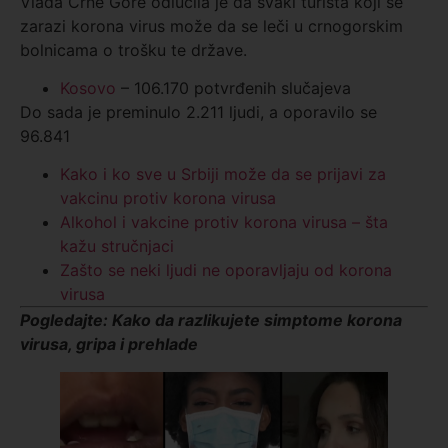
Vlada Crne Gore odlučila je da svaki turista koji se
zarazi korona virus može da se leči u crnogorskim
bolnicama o trošku te države.
Kosovo
– 106.170 potvrđenih slučajeva
Do sada je preminulo 2.211 ljudi, a oporavilo se
96.841
Kako i ko sve u Srbiji može da se prijavi za
vakcinu protiv korona virusa
Alkohol i vakcine protiv korona virusa – šta
kažu stručnjaci
Zašto se neki ljudi ne oporavljaju od korona
virusa
Pogledajte: Kako da razlikujete simptome korona
virusa, gripa i prehlade