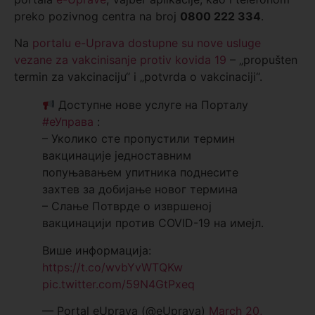
preko pozivnog centra na broj
0800 222 334
.
Na
portalu e-Uprava dostupne su nove usluge
vezane za vakcinisanje protiv kovida 19
– „propušten
termin za vakcinaciju“ i „potvrda o vakcinaciji“.
Доступне нове услуге на Порталу
#еУправа
:
– Уколико сте пропустили термин
вакцинације једноставним
попуњавањем упитника поднесите
захтев за добијање новог термина
– Слање Потврде о извршеној
вакцинацији против COVID-19 на имејл.
Више информација:
https://t.co/wvbYvWTQKw
pic.twitter.com/59N4GtPxeq
— Portal eUprava (@eUprava)
March 20,