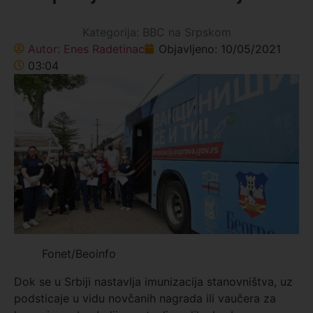
Kategorija:
BBC na Srpskom
Autor:
Enes Radetinac
Objavljeno:
10/05/2021
03:04
Fonet/Beoinfo
Dok se u Srbiji nastavlja imunizacija stanovništva, uz
podsticaje u vidu novčanih nagrada ili vaučera za