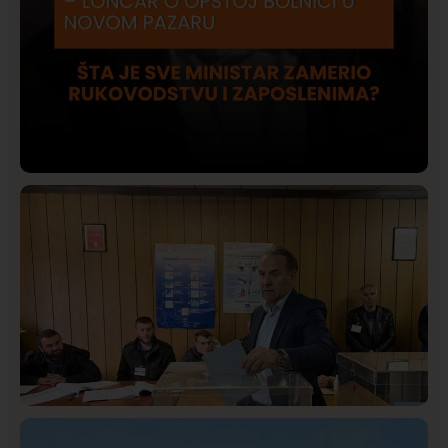
Društvo
Istaknuto
422
Lončar o Opštoj bolnici u Novom Pazaru: „Šta glumite?
Taksi stanicu?“
Istaknuto
Politika
326