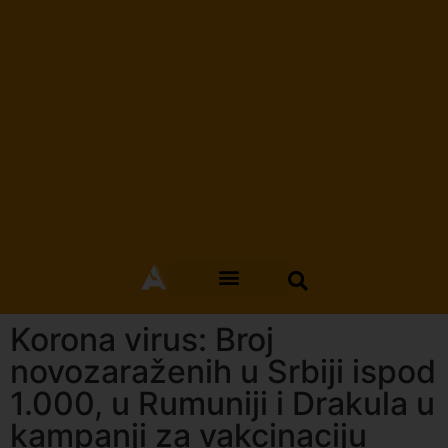
Korona virus: Broj
novozaraženih u Srbiji ispod
1.000, u Rumuniji i Drakula u
kampanji za vakcinaciju