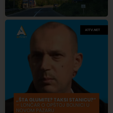
Društvo
Istaknuto
275
Požar od Magliča do Ušća, brda u plamenu –
vatrogasci na terenu