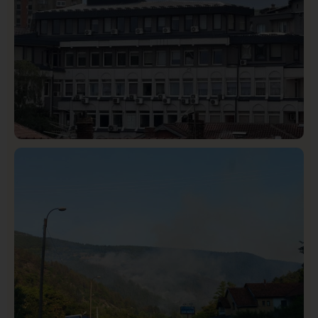
Hronika
Istaknuto
321
Podignut optužni predlog protiv E.A. zbog napada u
Novom Pazaru, produžen mu pritvor