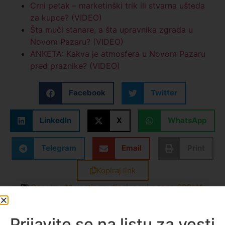
Crni petak – marketinški trik ili stvarna ušteda
za kupce? (VIDEO)
Šta muči stanare, a šta upravnika zgrada u
Novom Pazaru? (VIDEO)
ANKETA: Kakva je atmosfera u Novom Pazaru
pred praznike? (VIDEO)
Facebook
Twitter
LinkedIn
X
WhatsApp
Telegram
Email
Print
Kopiraj link
Oznake:
A1 vesti
,
gradjani
,
novi pazar
,
SRBIJA
Zerina Ajradin
Prijavite se na listu za vesti