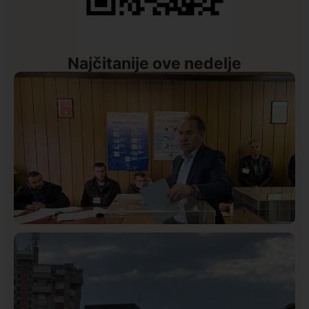
Najčitanije ove nedelje
Istaknuto
Politika
327
Rasim Ljajić podneo ostavku na mesto predsednika
SDPS