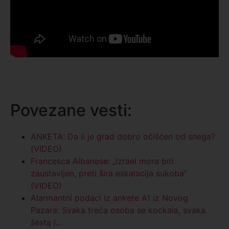
Povezane vesti:
ANKETA: Da li je grad dobro očišćen od snega?
(VIDEO)
Francesca Albanese: „Izrael mora biti
zaustavljen, preti šira eskalacija sukoba“
(VIDEO)
Alarmantni podaci iz ankete A1 iz Novog
Pazara: Svaka treća osoba se kockala, svaka
šesta i…