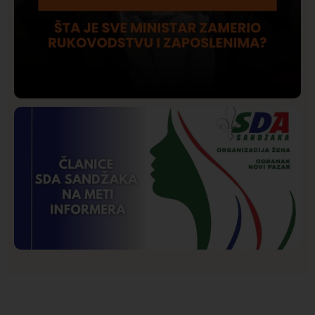
Društvo
Istaknuto
207
Lončar o Opštoj bolnici u Novom Pazaru: „Šta glumite?
Taksi stanicu?“
Istaknuto
Politika
177
Organizacija žena SDA Sandžaka osudila tekst
Informera o Anisi Fetahović i Adeli Melajac