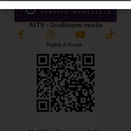
A1TV - Društvene mreže