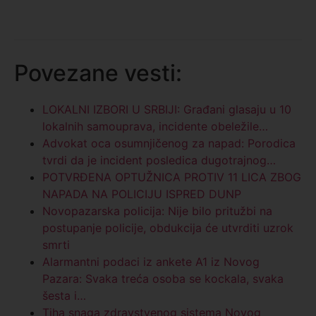
Povezane vesti:
LOKALNI IZBORI U SRBIJI: Građani glasaju u 10
lokalnih samouprava, incidente obeležile…
Advokat oca osumnjičenog za napad: Porodica
tvrdi da je incident posledica dugotrajnog…
POTVRĐENA OPTUŽNICA PROTIV 11 LICA ZBOG
NAPADA NA POLICIJU ISPRED DUNP
Novopazarska policija: Nije bilo pritužbi na
postupanje policije, obdukcija će utvrditi uzrok
smrti
Alarmantni podaci iz ankete A1 iz Novog
Pazara: Svaka treća osoba se kockala, svaka
šesta i…
Tiha snaga zdravstvenog sistema Novog