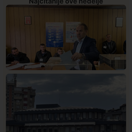
Najčitanije ove nedelje
Istaknuto
Politika
327
Rasim Ljajić podneo ostavku na mesto predsednika
SDPS