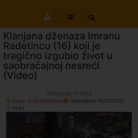
Klanjana dženaza Imranu
Radetincu (16) koji je
tragično izgubio život u
saobraćajnoj nesreći
(Video)
Kategorija:
Hronika
Autor:
Enes Radetinac
Objavljeno:
08/02/2021
14:01