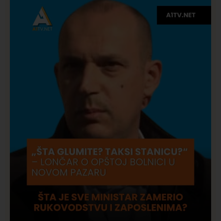
Društvo
Istaknuto
275
Požar od Magliča do Ušća, brda u plamenu –
vatrogasci na terenu