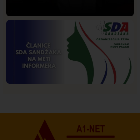
Društvo
Istaknuto
206
Lončar o Opštoj bolnici u Novom Pazaru: „Šta glumite?
Taksi stanicu?“
Istaknuto
Politika
177
Organizacija žena SDA Sandžaka osudila tekst
Informera o Anisi Fetahović i Adeli Melajac