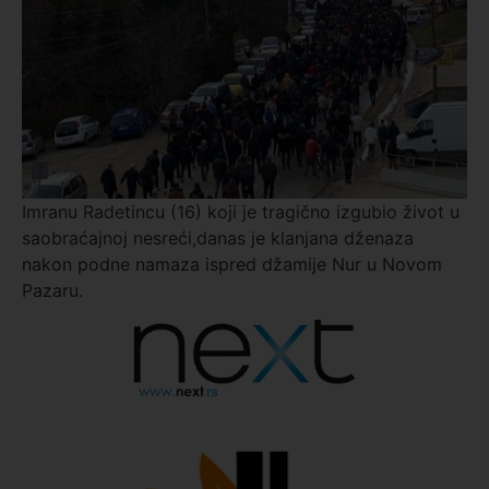
Imranu Radetincu (16) koji je tragično izgubio život u
saobraćajnoj nesreći,danas je klanjana dženaza
nakon podne namaza ispred džamije Nur u Novom
Pazaru.