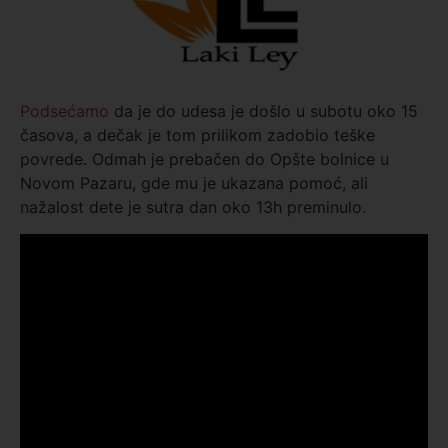
Podsećamo
da je do udesa je došlo u subotu oko 15
časova, a dečak je tom prilikom zadobio teške
povrede. Odmah je prebačen do Opšte bolnice u
Novom Pazaru, gde mu je ukazana pomoć, ali
nažalost dete je sutra dan oko 13h preminulo.