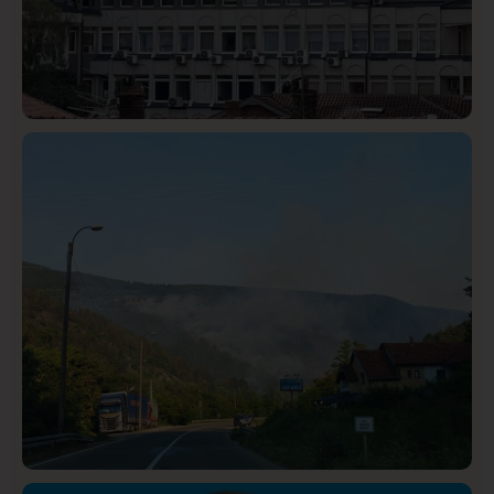
Hronika
Istaknuto
318
Podignut optužni predlog protiv E.A. zbog napada u
Novom Pazaru, produžen mu pritvor