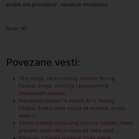
prošla sve procedure“, navela je ministarka.
Izvor: N1
Povezane vesti:
Tiha snaga zdravstvenog sistema Novog
Pazara: snaga, empatija i posvećenost
medicinskih sestara
Alarmantni podaci iz ankete A1 iz Novog
Pazara: Svaka treća osoba se kockala, svaka
šesta i…
Zakon roditelji-negovatelj ponovo odbijen:„Neka
provedu jedan dan s nama pa neka opet…
Bačevac: Zdravlje građana iznad svega,