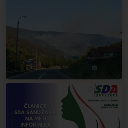
Rasim Ljajić podneo ostavku na mesto predsednika
SDPS
Društvo
Istaknuto
208
Požar od Magliča do Ušća, brda u plamenu –
vatrogasci na terenu