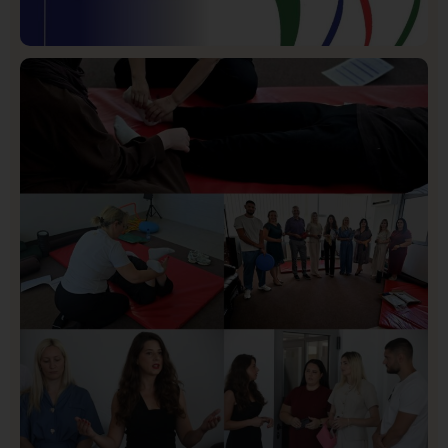
Istaknuto
Politika
169
Organizacija žena SDA Sandžaka osudila tekst
Informera o Anisi Fetahović i Adeli Melajac