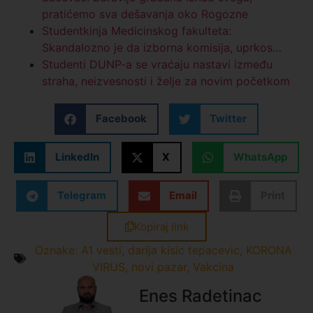
pratićemo sva dešavanja oko Rogozne
Studentkinja Medicinskog fakulteta:
Skandalozno je da izborna komisija, uprkos…
Studenti DUNP-a se vraćaju nastavi između
straha, neizvesnosti i želje za novim početkom
Facebook
Twitter
LinkedIn
X
WhatsApp
Telegram
Email
Print
Kopiraj link
Oznake:
A1 vesti
,
darija kisic tepacevic
,
KORONA
VIRUS
,
novi pazar
,
Vakcina
Enes Radetinac