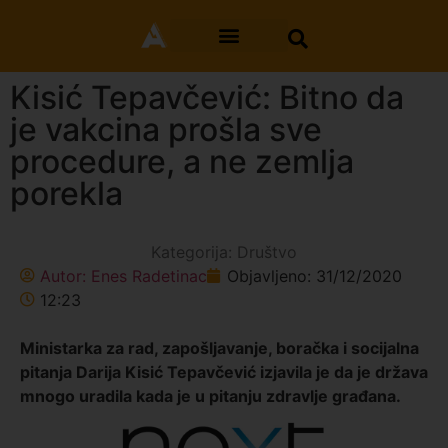
Kisić Tepavčević: Bitno da
je vakcina prošla sve
procedure, a ne zemlja
porekla
Kategorija:
Društvo
Autor:
Enes Radetinac
Objavljeno:
31/12/2020
12:23
Ministarka za rad, zapošljavanje, boračka i socijalna
pitanja Darija Kisić Tepavčević izjavila je da je država
mnogo uradila kada je u pitanju zdravlje građana.