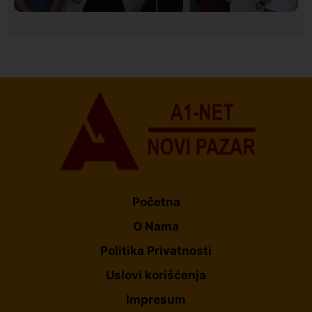
Društvo
Istaknuto
150
U Novom Pazaru počeo prvi HISBAS Neuro Kamp za
decu sa razvojnim izazovima
Početna
O Nama
Politika Privatnosti
Uslovi korišćenja
Impresum