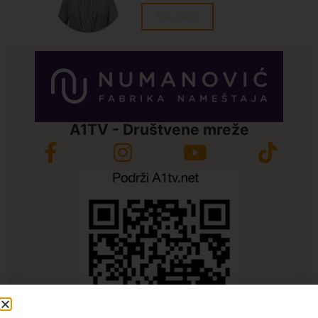
Sve vesti
A1TV - Društvene mreže