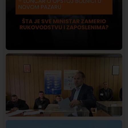
Društvo
Istaknuto
409
Lončar o Opštoj bolnici u Novom Pazaru: „Šta glumite?
Taksi stanicu?“
Istaknuto
Politika
320