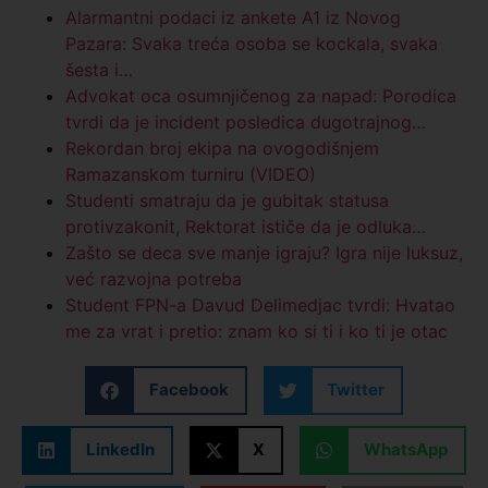
Alarmantni podaci iz ankete A1 iz Novog
Pazara: Svaka treća osoba se kockala, svaka
šesta i…
Advokat oca osumnjičenog za napad: Porodica
tvrdi da je incident posledica dugotrajnog…
Rekordan broj ekipa na ovogodišnjem
Ramazanskom turniru (VIDEO)
Studenti smatraju da je gubitak statusa
protivzakonit, Rektorat ističe da je odluka…
Zašto se deca sve manje igraju? Igra nije luksuz,
već razvojna potreba
Student FPN-a Davud Delimedjac tvrdi: Hvatao
me za vrat i pretio: znam ko si ti i ko ti je otac
Facebook
Twitter
LinkedIn
X
WhatsApp