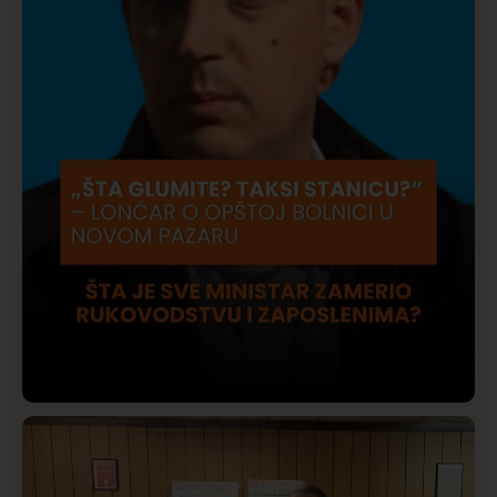
Društvo
Istaknuto
422
Lončar o Opštoj bolnici u Novom Pazaru: „Šta glumite?
Taksi stanicu?“