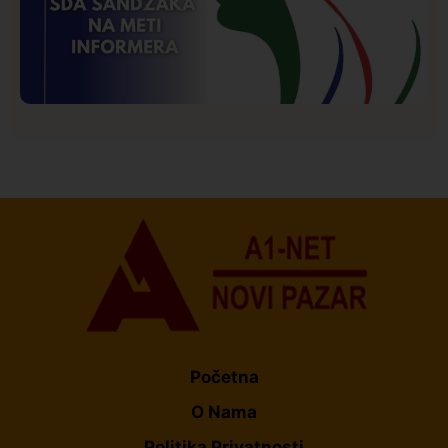
Istaknuto
Politika
173
Organizacija žena SDA Sandžaka osudila tekst
Informera o Anisi Fetahović i Adeli Melajac
Početna
O Nama
Politika Privatnosti