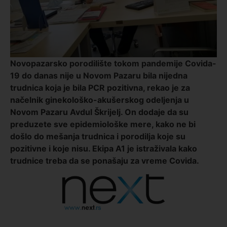
Novopazarsko porodilište tokom pandemije Covida-
19 do danas nije u Novom Pazaru bila nijedna
trudnica koja je bila PCR pozitivna, rekao je za
načelnik ginekološko-akušerskog odeljenja u
Novom Pazaru Avdul Škrijelj. On dodaje da su
preduzete sve epidemiološke mere, kako ne bi
došlo do mešanja trudnica i porodilja koje su
pozitivne i koje nisu. Ekipa A1 je istraživala kako
trudnice treba da se ponašaju za vreme Covida.