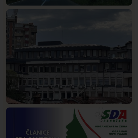
Društvo
Istaknuto
272
Požar od Magliča do Ušća, brda u plamenu –
vatrogasci na terenu
Hronika
Istaknuto
259
Podignut optužni predlog protiv E.A. zbog napada u
Novom Pazaru, produžen mu pritvor