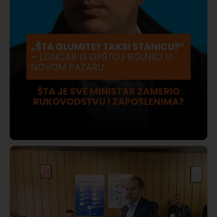
Društvo
Istaknuto
423
Lončar o Opštoj bolnici u Novom Pazaru: „Šta glumite?
Taksi stanicu?“