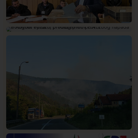
Istaknuto
Politika
326
Rasim Ljajić podneo ostavku na mesto predsednika
Hronika
Istaknuto
293
SDPS
Podignut optužni predlog protiv E.A. zbog napada u
Novom Pazaru, produžen mu pritvor