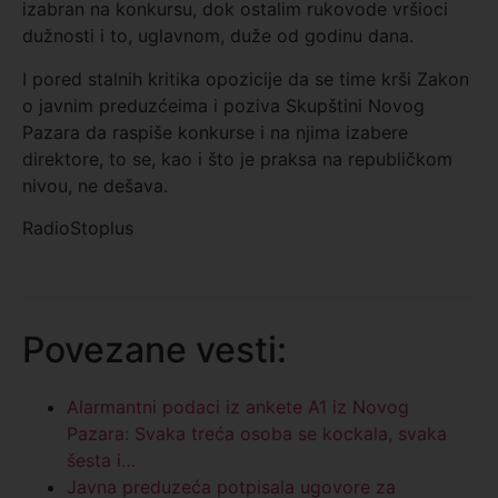
izabran na konkursu, dok ostalim rukovode vršioci
dužnosti i to, uglavnom, duže od godinu dana.
I pored stalnih kritika opozicije da se time krši Zakon
o javnim preduzćeima i poziva Skupštini Novog
Pazara da raspiše konkurse i na njima izabere
direktore, to se, kao i što je praksa na republičkom
nivou, ne dešava.
RadioStoplus
Povezane vesti:
Alarmantni podaci iz ankete A1 iz Novog
Pazara: Svaka treća osoba se kockala, svaka
šesta i…
Javna preduzeća potpisala ugovore za