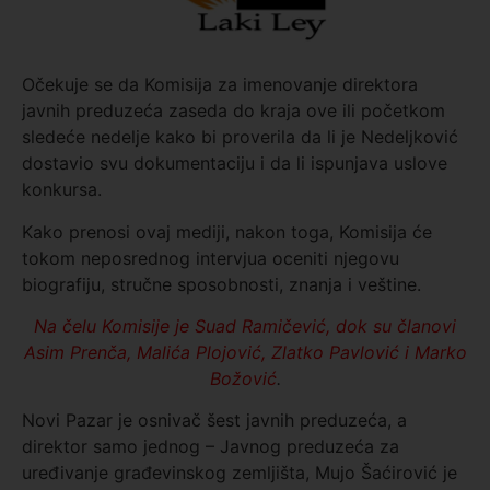
Očekuje se da Komisija za imenovanje direktora
javnih preduzeća zaseda do kraja ove ili početkom
sledeće nedelje kako bi proverila da li je Nedeljković
dostavio svu dokumentaciju i da li ispunjava uslove
konkursa.
Kako prenosi ovaj mediji, nakon toga, Komisija će
tokom neposrednog intervjua oceniti njegovu
biografiju, stručne sposobnosti, znanja i veštine.
Na čelu Komisije je Suad Ramičević, dok su članovi
Asim Prenča, Malića Plojović, Zlatko Pavlović i Marko
Božović
.
Novi Pazar je osnivač šest javnih preduzeća, a
direktor samo jednog – Javnog preduzeća za
uređivanje građevinskog zemljišta, Mujo Šaćirović je