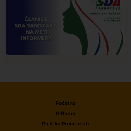
Društvo
Istaknuto
272
Požar od Magliča do Ušća, brda u plamenu –
vatrogasci na terenu
Istaknuto
Politika
173
Organizacija žena SDA Sandžaka osudila tekst
Informera o Anisi Fetahović i Adeli Melajac
Početna
O Nama
Politika Privatnosti