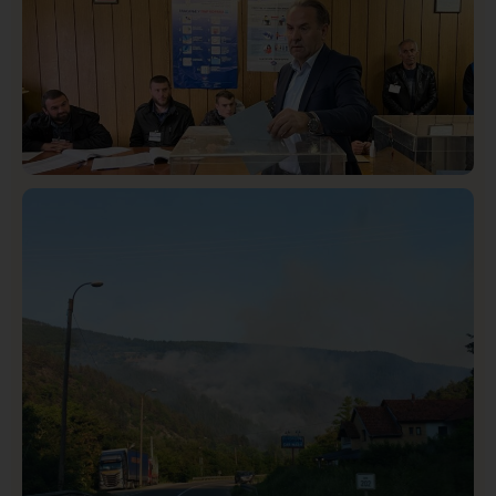
Istaknuto
Politika
322
Rasim Ljajić podneo ostavku na mesto predsednika
SDPS