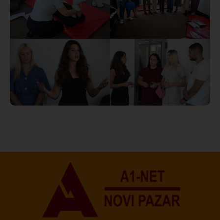
Društvo
Istaknuto
154
U Novom Pazaru počeo prvi HISBAS Neuro Kamp za
decu sa razvojnim izazovima