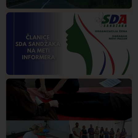
Društvo
Istaknuto
268
Požar od Magliča do Ušća, brda u plamenu –
vatrogasci na terenu
Istaknuto
Politika
170
Organizacija žena SDA Sandžaka osudila tekst
Informera o Anisi Fetahović i Adeli Melajac