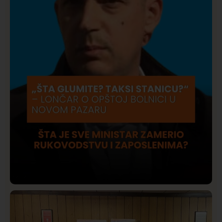
Društvo
Istaknuto
418
Lončar o Opštoj bolnici u Novom Pazaru: „Šta glumite?
Taksi stanicu?“