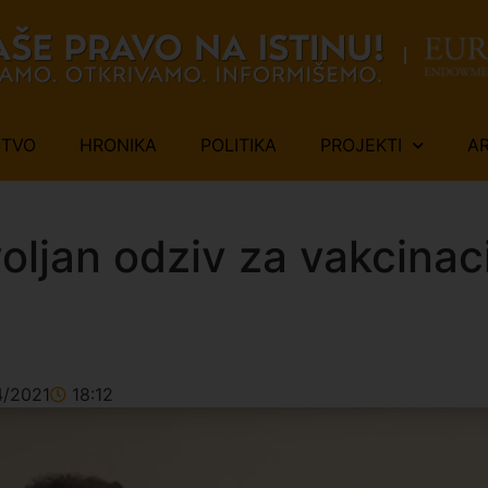
ŠTVO
HRONIKA
POLITIKA
PROJEKTI
A
ljan odziv za vakcinacij
4/2021
18:12