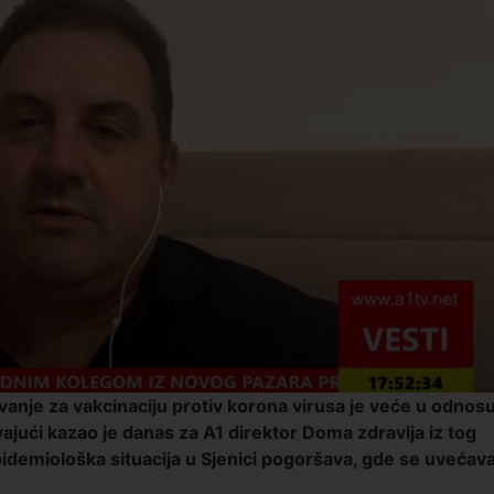
vanje za vakcinaciju protiv korona virusa je veće u odnos
vajući kazao je danas za A1 direktor Doma zdravlja iz tog
idemiološka situacija u Sjenici pogoršava, gde se uvećav