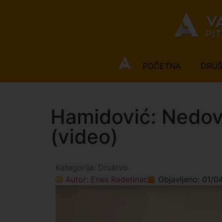
POČETNA
DRU
Hamidović: Nedovo
(video)
Kategorija:
Društvo
Autor:
Enes Radetinac
Objavljeno:
01/0