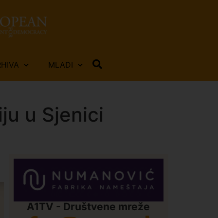
RHIVA
MLADI
u u Sjenici
A1TV - Društvene mreže