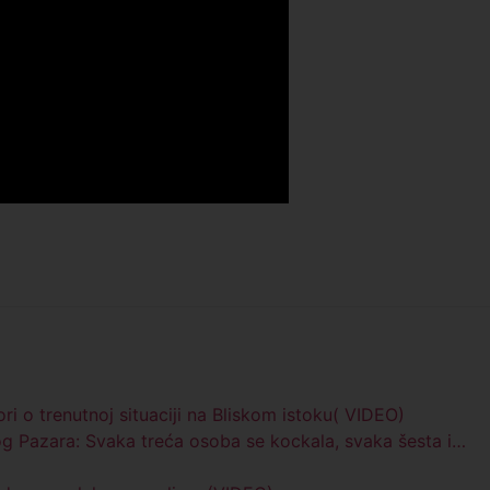
o trenutnoj situaciji na Bliskom istoku( VIDEO)
og Pazara: Svaka treća osoba se kockala, svaka šesta i…