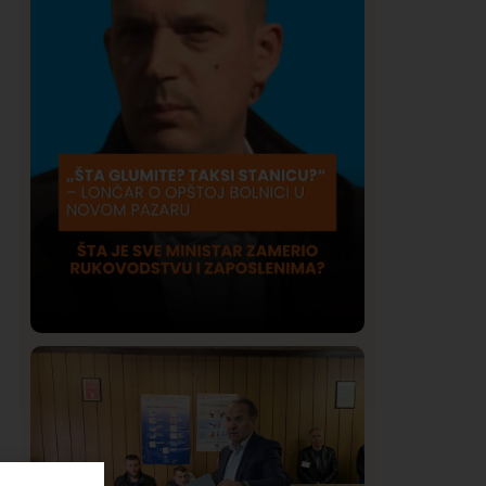
Društvo
Istaknuto
420
Lončar o Opštoj bolnici u Novom
Pazaru: „Šta glumite? Taksi stanicu?“