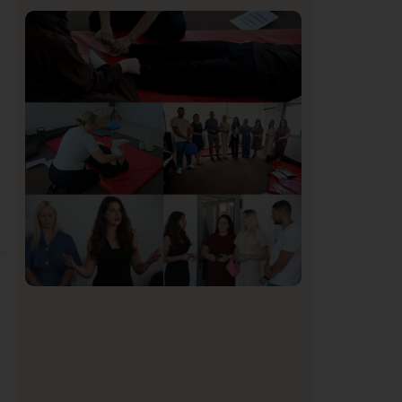
Istaknuto
Politika
171
Organizacija žena SDA Sandžaka osudila
tekst Informera o Anisi Fetahović i Adeli
Melajac
Društvo
Istaknuto
155
U Novom Pazaru počeo prvi HISBAS
Neuro Kamp za decu sa razvojnim
izazovima