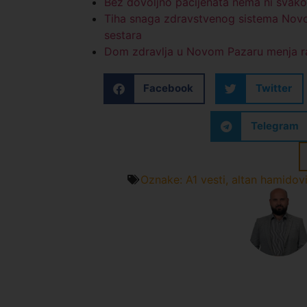
Bez dovoljno pacijenata nema ni svak
Tiha snaga zdravstvenog sistema Novo
sestara
Dom zdravlja u Novom Pazaru menja r
Facebook
Twitter
Telegram
Oznake:
A1 vesti
,
altan hamidov