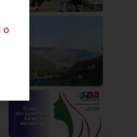
Istaknuto
Politika
324
 o
Rasim Ljajić podneo ostavku na mesto
predsednika SDPS
Društvo
Istaknuto
269
Požar od Magliča do Ušća, brda u
plamenu – vatrogasci na terenu