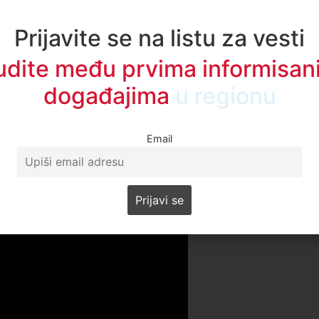
Prijavite se na listu za vesti
udite među prvima informisani
događajima
u regionu
Email