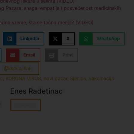
odnevnog lekara u selima (VIDEO)
g Pazara: snaga, empatija i posvećenost medicinskih
adno vreme, šta se tačno menja? (VIDEO)
LinkedIn
X
WhatsApp
Email
Print
Kopiraj link
ic
,
KORONA VIRUS
,
novi pazar
,
Sjenica
,
vakcinacija
Enes Radetinac
Sve vesti