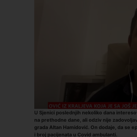
U Sjenici poslednjih nekoliko dana intereso
na prethodne dane, ali odziv nije zadovolja
grada Altan Hamidović. On dodaje, da se ep
i broj pacijenata u Covid ambulanti.