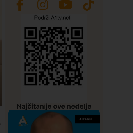
Najčitanije ove nedelje
u
a