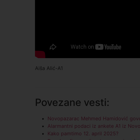
Aiša Alić-A1
Povezane vesti:
Novopazarac Mehmed Hamidović govori 
Alarmantni podaci iz ankete A1 iz Nov
Kako pamtimo 12. april 2025?