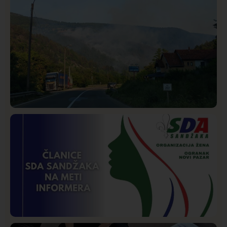
Društvo
Istaknuto
268
Požar od Magliča do Ušća, brda u plamenu –
vatrogasci na terenu