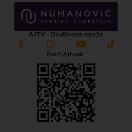
A1TV - Društvene mreže