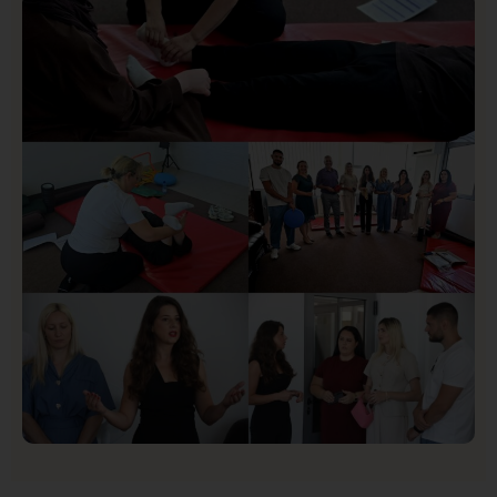
Istaknuto
Politika
170
Organizacija žena SDA Sandžaka osudila tekst
Informera o Anisi Fetahović i Adeli Melajac
Društvo
Istaknuto
154