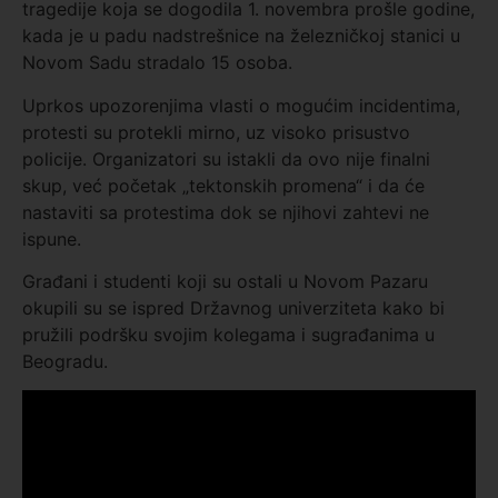
tragedije koja se dogodila 1. novembra prošle godine,
kada je u padu nadstrešnice na železničkoj stanici u
Novom Sadu stradalo 15 osoba.
Uprkos upozorenjima vlasti o mogućim incidentima,
protesti su protekli mirno, uz visoko prisustvo
policije. Organizatori su istakli da ovo nije finalni
skup, već početak „tektonskih promena“ i da će
nastaviti sa protestima dok se njihovi zahtevi ne
ispune.
Građani i studenti koji su ostali u Novom Pazaru
okupili su se ispred Državnog univerziteta kako bi
pružili podršku svojim kolegama i sugrađanima u
Beogradu.