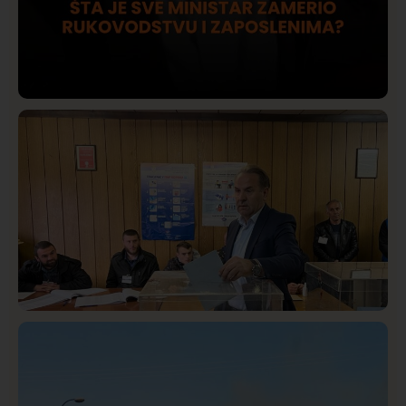
Društvo
Istaknuto
419
Lončar o Opštoj bolnici u Novom Pazaru: „Šta glumite?
Taksi stanicu?“
Istaknuto
Politika
322
Rasim Ljajić podneo ostavku na mesto predsednika
SDPS