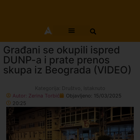
Građani se okupili ispred
DUNP-a i prate prenos
skupa iz Beograda (VIDEO)
Kategorija:
Društvo
,
Istaknuto
Autor:
Zerina Torbić
Objavljeno:
15/03/2025
20:25