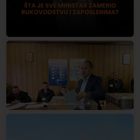
Društvo
Istaknuto
420
Lončar o Opštoj bolnici u Novom Pazaru: „Šta glumite?
Taksi stanicu?“
Istaknuto
Politika
325
Rasim Ljajić podneo ostavku na mesto predsednika
SDPS