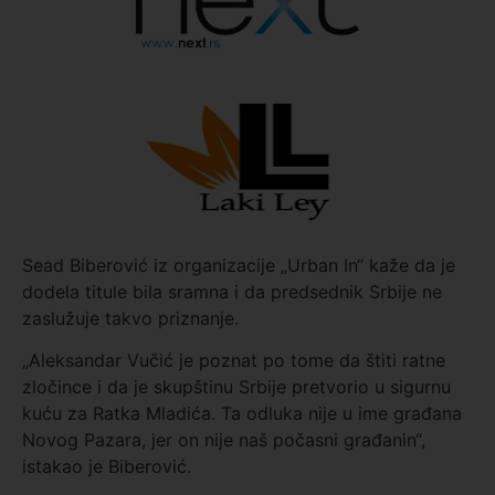
Sead Biberović iz organizacije „Urban In“ kaže da je
dodela titule bila sramna i da predsednik Srbije ne
zaslužuje takvo priznanje.
„Aleksandar Vučić je poznat po tome da štiti ratne
zločince i da je skupštinu Srbije pretvorio u sigurnu
kuću za Ratka Mladića. Ta odluka nije u ime građana
Novog Pazara, jer on nije naš počasni građanin“,
istakao je Biberović.