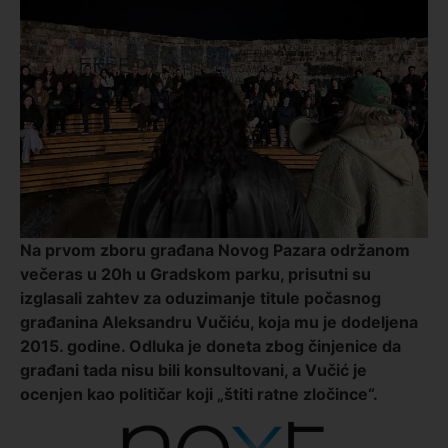
Na prvom zboru građana Novog Pazara održanom
večeras u 20h u Gradskom parku, prisutni su
izglasali zahtev za oduzimanje titule počasnog
građanina Aleksandru Vučiću, koja mu je dodeljena
2015. godine. Odluka je doneta zbog činjenice da
građani tada nisu bili konsultovani, a Vučić je
ocenjen kao političar koji „štiti ratne zločince“.