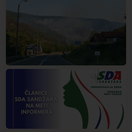
Društvo
Istaknuto
271
Požar od Magliča do Ušća, brda u plamenu –
vatrogasci na terenu