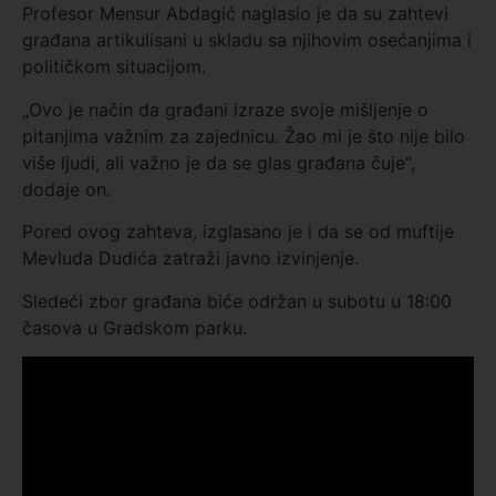
Profesor Mensur Abdagić naglasio je da su zahtevi
građana artikulisani u skladu sa njihovim osećanjima i
političkom situacijom.
„Ovo je način da građani izraze svoje mišljenje o
pitanjima važnim za zajednicu. Žao mi je što nije bilo
više ljudi, ali važno je da se glas građana čuje“,
dodaje on.
Pored ovog zahteva, izglasano je i da se od muftije
Mevluda Dudića zatraži javno izvinjenje.
Sledeći zbor građana biće održan u subotu u 18:00
časova u Gradskom parku.