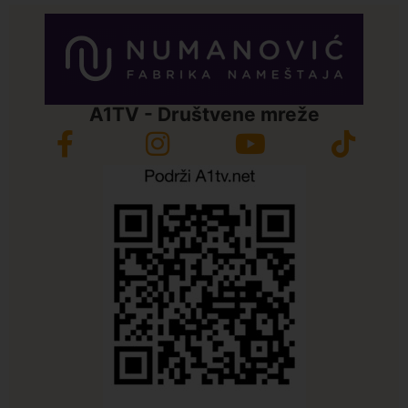
A1TV - Društvene mreže