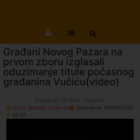
Građani Novog Pazara na
prvom zboru izglasali
oduzimanje titule počasnog
građanina Vučiću(video)
Kategorija:
Društvo
,
Istaknuto
Autor:
Medina Smailović
Objavljeno:
29/03/2025
00:37