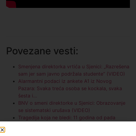
Povezane vesti:
Smenjena direktorka vrtića u Sjenici: „Razrešena
sam jer sam javno podržala studente“ (VIDEO)
Alarmantni podaci iz ankete A1 iz Novog
Pazara: Svaka treća osoba se kockala, svaka
šesta i…
BNV o smeni direktorke u Sjenici: Obrazovanje
se sistematski urušava (VIDEO)
Tragedija koja ne bledi: 11 godina od pada
vojnog helikoptera u kojem je stradalo sedmoro
ljudi