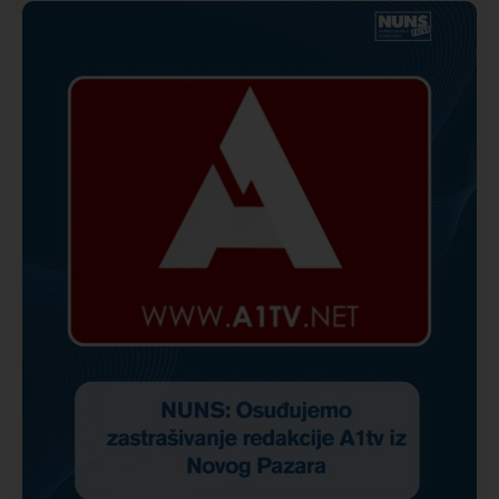
Istaknuto
Politika
172
Organizacija žena SDA Sandžaka osudila tekst
Informera o Anisi Fetahović i Adeli Melajac