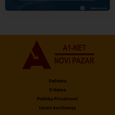
Društvo
Istaknuto
157
NUNS: Osuđujemo zastrašivanje redakcije A1tv iz
Novog Pazara
Početna
O Nama
Politika Privatnosti
Uslovi korišćenja