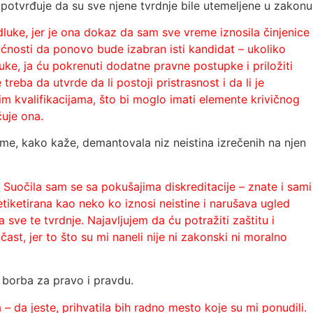
r potvrđuje da su sve njene tvrdnje bile utemeljene u zakonu
uke, jer je ona dokaz da sam sve vreme iznosila činjenice
ćnosti da ponovo bude izabran isti kandidat – ukoliko
ke, ja ću pokrenuti dodatne pravne postupke i priložiti
reba da utvrde da li postoji pristrasnost i da li je
im kvalifikacijama, što bi moglo imati elemente krivičnog
uje ona.
time, kako kaže, demantovala niz neistina izrečenih na njen
. Suočila sam se sa pokušajima diskreditacije – znate i sami
tiketirana kao neko ko iznosi neistine i narušava ugled
e te tvrdnje. Najavljujem da ću potražiti zaštitu i
ast, jer to što su mi naneli nije ni zakonski ni moralno
ć borba za pravo i pravdu.
– da jeste, prihvatila bih radno mesto koje su mi ponudili.