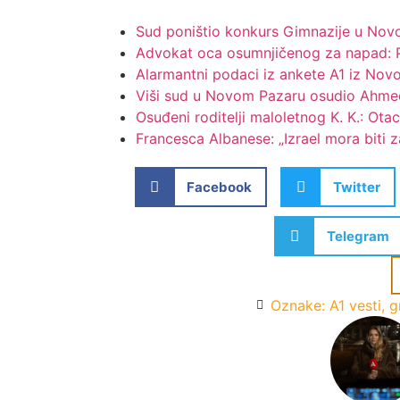
Sud poništio konkurs Gimnazije u Novo
Advokat oca osumnjičenog za napad: Po
Alarmantni podaci iz ankete A1 iz Nov
Viši sud u Novom Pazaru osudio Ahmedi
Osuđeni roditelji maloletnog K. K.: Ota
Francesca Albanese: „Izrael mora biti z
Facebook
Twitter
Telegram
Oznake:
A1 vesti
,
g