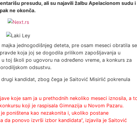
mentarišu presudu, ali su najavili žalbu Apelacionom sudu i
upak ne okonča.
 i majka jednogodišnjeg deteta, pre osam meseci obratila se
epravde koja joj se dogodila prilikom zapošljavanja u
a u toj školi po ugovoru na određeno vreme, a konkurs za
porodiljskom odsustvu.
e drugi kandidat, zbog čega je Saitović Misirlić pokrenula
ave koje sam ja u prethodnih nekoliko meseci iznosila, a t
konkursu koji je raspisala Gimnazija u Novom Pazaru.
e poništena kao nezakonita i, ukoliko postane
da ponovo izvrši izbor kandidata“, izjavila je Saitović