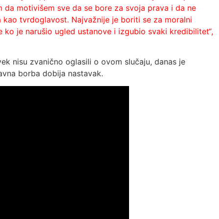
m da motivišem sve da se bore za svoja prava i da ne
ao tvrdoglavost. Najvažnije je boriti se za moralni
ko je narušio ugled ustanove i izgubio svaki kredibilitet“,
ek nisu zvanično oglasili o ovom slučaju, danas je
avna borba dobija nastavak.