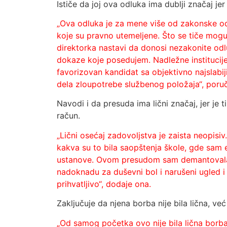
Ističe da joj ova odluka ima dublji značaj je
„Ova odluka je za mene više od zakonske odl
koje su pravno utemeljene. Što se tiče mogu
direktorka nastavi da donosi nezakonite odlu
dokaze koje posedujem. Nadležne institucije t
favorizovan kandidat sa objektivno najslabij
dela zloupotrebe službenog položaja“, poruč
Navodi i da presuda ima lični značaj, jer je 
račun.
„Lični osećaj zadovoljstva je zaista neopisiv
kakva su to bila saopštenja škole, gde sam e
ustanove. Ovom presudom sam demantovala sv
nadoknadu za duševni bol i narušeni ugled i č
prihvatljivo“, dodaje ona.
Zaključuje da njena borba nije bila lična, ve
„Od samog početka ovo nije bila lična borba 