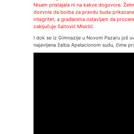
Nisam pristajala ni na kakve dogovore. Želi
dozvole da borba za pravdu bude prikazana k
integritet, a građanima ostavljam da procene 
zaključuje Saitović Misirlić.
I dok se iz Gimnazije u Novom Pazaru još uv
najavljena žalba Apelacionom sudu, čime pr