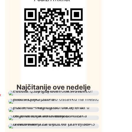
Najčitanije ove nedelje
o
Društvo
Istaknuto
420
Lončar o Opštoj bolnici u Novom
Istaknuto
Politika
325
Pazaru: „Šta glumite? Taksi stanicu?“
Rasim Ljajić podneo ostavku na mesto
Društvo
Istaknuto
271
predsednika SDPS
Požar od Magliča do Ušća, brda u
Istaknuto
Politika
172