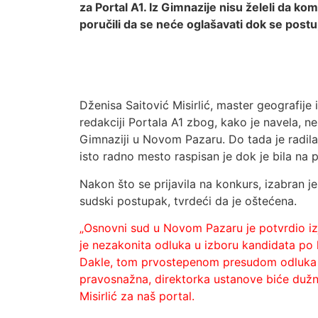
za Portal A1. Iz Gimnazije nisu želeli da ko
poručili da se neće oglašavati dok se post
Dženisa Saitović Misirlić, master geografije
redakciji Portala A1 zbog, kako je navela, n
Gimnaziji u Novom Pazaru. Do tada je radil
isto radno mesto raspisan je dok je bila na 
Nakon što se prijavila na konkurs, izabran j
sudski postupak, tvrdeći da je oštećena.
„Osnovni sud u Novom Pazaru je potvrdio izj
je nezakonita odluka u izboru kandidata po 
Dakle, tom prvostepenom presudom odluka j
pravosnažna, direktorka ustanove biće dužna 
Misirlić za naš portal.