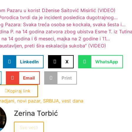
m Pazaru u korist Dženise Saitović Misirlić (VIDEO)
rodica tvrdi da je incident posledica dugotrajnog…
og Pazara: Svaka treća osoba se kockala, svaka šesta i…
na P. na 14 godina zatvora zbog ubistva Esme T. iz Tutin
c na 14 godina i 6 meseci, majka na 2 godine i 11…
austavljen, preti šira eskalacija sukoba“ (VIDEO)
LinkedIn
X
WhatsApp
Email
Print
Kopiraj link
radjani
,
novi pazar
,
SRBIJA
,
vest dana
Zerina Torbić
Sve vesti