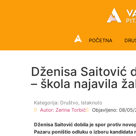
POČETNA
DRU
Dženisa Saitović 
– škola najavila 
Kategorija:
Društvo
,
Istaknuto
Autor:
Zerina Torbić
Objavljeno:
08/05/
Dženisa Saitović dobila je spor protiv no
Pazaru poništio odluku o izboru kandidata n