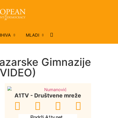
RHIVA
MLADI
pazarske Gimnazije
(VIDEO)
A1TV - Društvene mreže