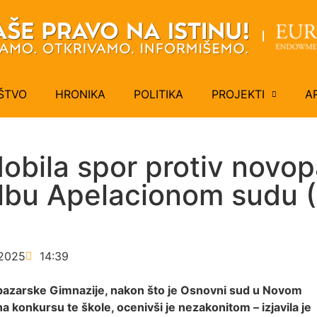
ŠTVO
HRONIKA
POLITIKA
PROJEKTI
A
dobila spor protiv novo
žalbu Apelacionom sudu 
2025
14:39
vopazarske Gimnazije, nakon što je Osnovni sud u Novom
a konkursu te škole, ocenivši je nezakonitom – izjavila je