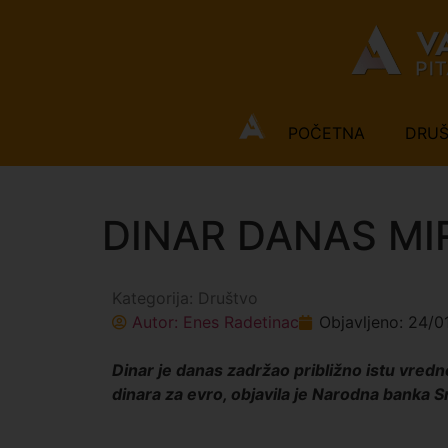
POČETNA
DRU
DINAR DANAS MIRU
Kategorija:
Društvo
Autor:
Enes Radetinac
Objavljeno:
24/0
Dinar je danas zadržao približno istu vredn
dinara za evro, objavila je Narodna banka Sr