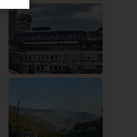
Istaknuto
Politika
326
Rasim Ljajić podneo ostavku na mesto
predsednika SDPS
Hronika
Istaknuto
286
Podignut optužni predlog protiv E.A.
zbog napada u Novom Pazaru,
produžen mu pritvor