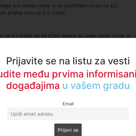
o nego pre mesec dana, a na godišnjem nivou za 4,5
bio prema evru za 0,2 odsto.
ao za 0,1 odsto na 96,6243 dinara za jedan dolar. Dinar je
go pre mesec dana, na godišnjem nivou za 19,4 procenta, a
sto.
Prijavite se na listu za vesti
udite među prvima informisani
događajima
u regionu
Email
 Novom Pazaru, prijave otvorene do 15. maja
sak – šta stvarno donosi nova godina
 u Srbiji?
alih u Novom Pazaru u odnosu na isti period prošle…