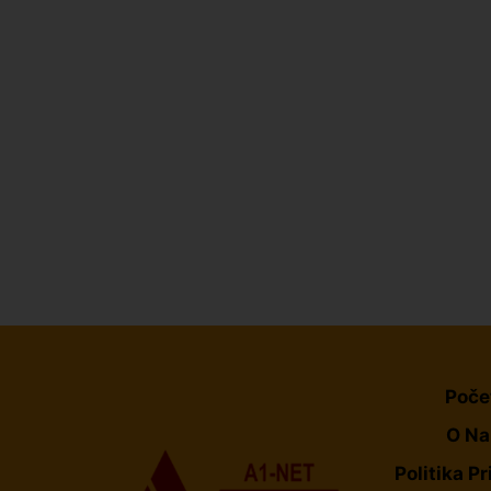
Poče
O N
Politika Pr