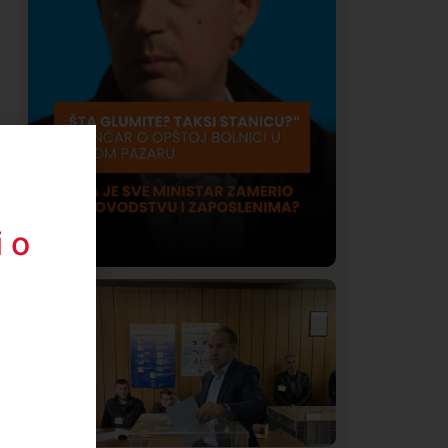
 o
Društvo
Istaknuto
422
Lončar o Opštoj bolnici u Novom
Pazaru: „Šta glumite? Taksi stanicu?“