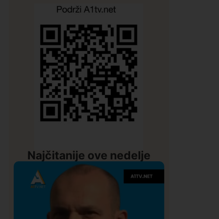
Najčitanije ove nedelje