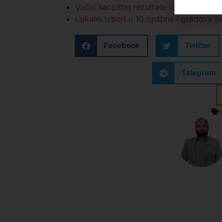
Vučić saopštio rezultate lokalnih izbo
Lokalni izbori u 10 opština i gradova S
Facebook
Twitter
Telegram