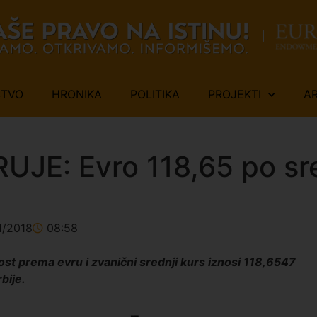
ŠTVO
HRONIKA
POLITIKA
PROJEKTI
A
JE: Evro 118,65 po sr
1/2018
08:58
ost prema evru i zvanični srednji kurs iznosi 118,6547
bije.