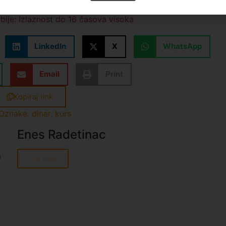
ra: SNS pobedila u svih 10 mesta
rbije: Izlaznost do 16 časova visoka
LinkedIn
X
WhatsApp
Email
Print
Kopiraj link
Oznake:
dinar
,
kurs
Enes Radetinac
Sve vesti