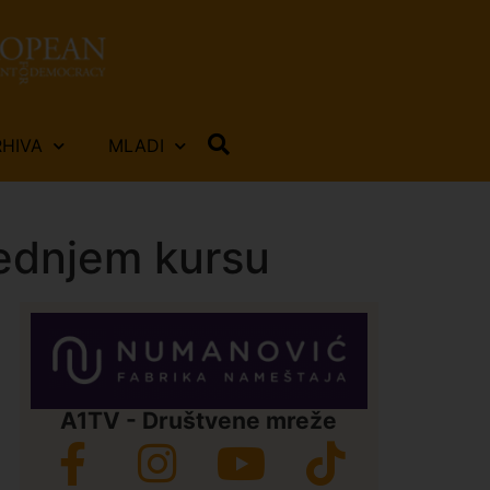
RHIVA
MLADI
ednjem kursu
A1TV - Društvene mreže