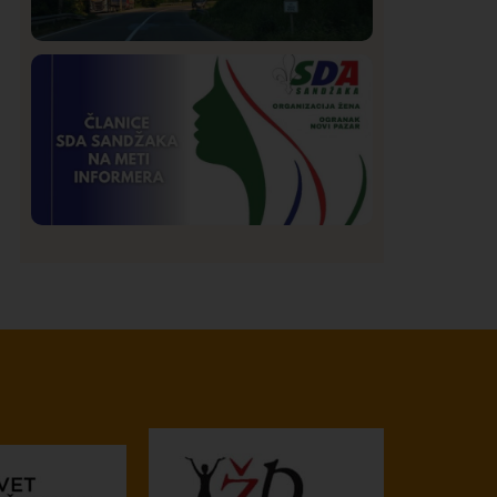
Društvo
Istaknuto
272
Požar od Magliča do Ušća, brda u
plamenu – vatrogasci na terenu
Istaknuto
Politika
173
Organizacija žena SDA Sandžaka osudila
tekst Informera o Anisi Fetahović i Adeli
Melajac