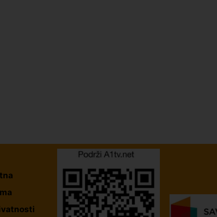
tna
ama
ivatnosti