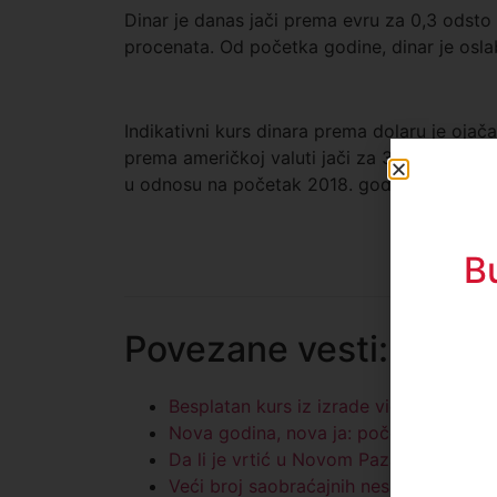
Dinar je danas jači prema evru za 0,3 odst
procenata. Od početka godine, dinar je osla
Indikativni kurs dinara prema dolaru je ojač
prema američkoj valuti jači za 3,9 odsto ne
u odnosu na početak 2018. godine za 2,6 od
B
Povezane vesti:
Besplatan kurs iz izrade video igara u
Nova godina, nova ja: početak ili priti
Da li je vrtić u Novom Pazaru najskuplji
Veći broj saobraćajnih nesreća i strad