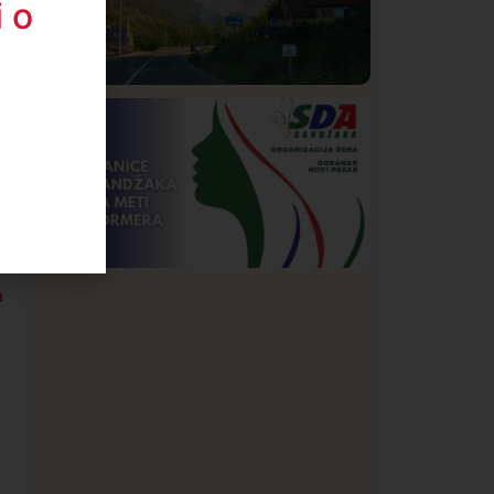
 o
a
Društvo
Istaknuto
272
Požar od Magliča do Ušća, brda u
plamenu – vatrogasci na terenu
a
Istaknuto
Politika
173
Organizacija žena SDA Sandžaka osudila
tekst Informera o Anisi Fetahović i Adeli
Melajac