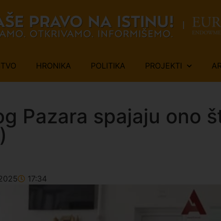
ŠTVO
HRONIKA
POLITIKA
PROJEKTI
A
g Pazara spajaju ono št
)
2025
17:34