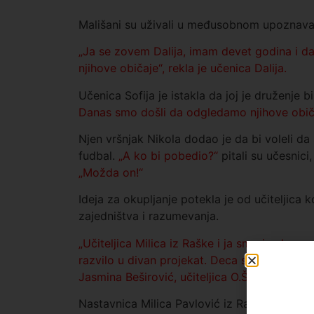
Mališani su uživali u međusobnom upoznavan
„Ja se zovem Dalija, imam devet godina i d
njihove običaje“, rekla je učenica Dalija.
Učenica Sofija je istakla da joj je druženje bi
Danas smo došli da odgledamo njihove običa
Njen vršnjak Nikola dodao je da bi voleli da
fudbal.
„A ko bi pobedio?“
pitali su učesnici
„Možda on!“
Ideja za okupljanje potekla je od učiteljica k
zajedništva i razumevanja.
„Učiteljica Milica iz Raške i ja smo imale m
razvilo u divan projekat. Deca su srećna i n
Jasmina Beširović, učiteljica O.Š. u Muru, i
Nastavnica Milica Pavlović iz Raške istakla 