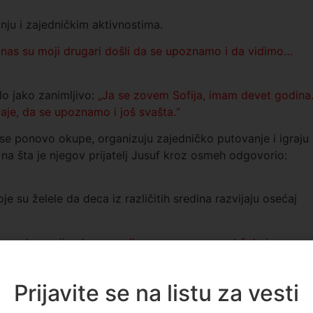
ju i zajedničkim aktivnostima.
anas su moji drugari došli da se upoznamo i da vidimo…
lo jako zanimljivo:
„Ja se zovem Sofija, imam devet godina
je, da se upoznamo i još svašta.“
 se ponovo okupe, organizuju zajedničko putovanje i igraju
, na šta je njegov prijatelj Jusuf kroz osmeh odgovorio:
oje su želele da deca iz različitih sredina razvijaju osećaj
nogo skromnije planove, ali su nas uprave podržale i sve se
adam se da će im ovo ostati u lepom sećanju“, rekla je
z Novog Pazara.
Prijavite se na listu za vesti
je da su svi dočekani srdačno i da je važno da deca uče o