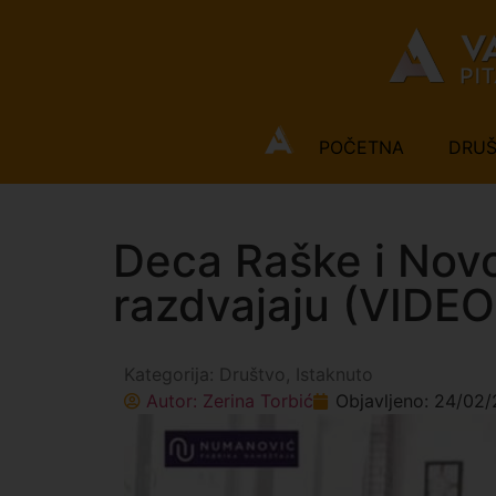
POČETNA
DRU
Deca Raške i Novo
razdvajaju (VIDEO
Kategorija:
Društvo
,
Istaknuto
Autor:
Zerina Torbić
Objavljeno:
24/02/