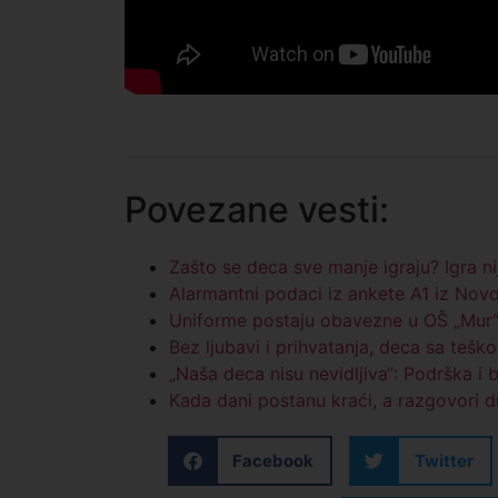
Povezane vesti:
Zašto se deca sve manje igraju? Igra n
Alarmantni podaci iz ankete A1 iz Nov
Uniforme postaju obavezne u OŠ „Mur
Bez ljubavi i prihvatanja, deca sa teš
„Naša deca nisu nevidljiva“: Podrška i
Kada dani postanu kraći, a razgovori du
Facebook
Twitter