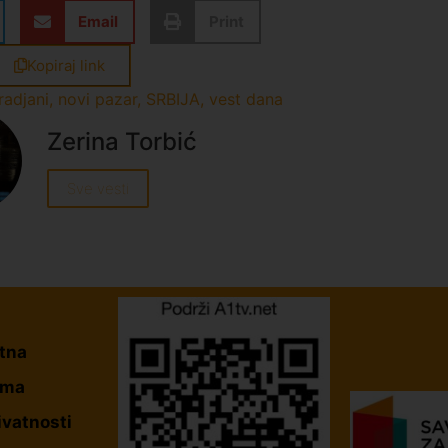
Email
Print
Kopiraj link
radjani
,
novi pazar
,
SRBIJA
,
vest dana
Zerina Torbić
Sve vesti
tna
ama
ivatnosti