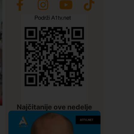
Najčitanije ove nedelje