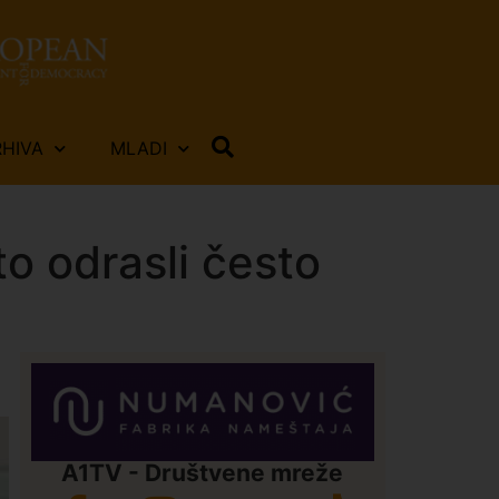
RHIVA
MLADI
o odrasli često
A1TV - Društvene mreže