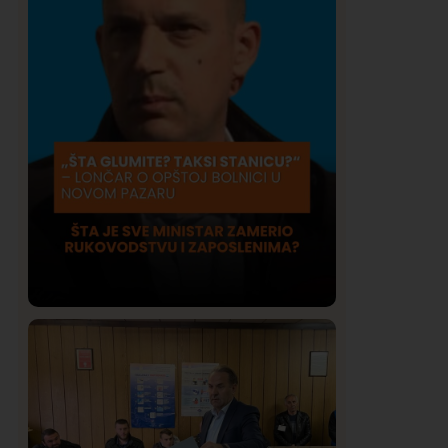
Društvo
Istaknuto
423
Lončar o Opštoj bolnici u Novom
Pazaru: „Šta glumite? Taksi stanicu?“