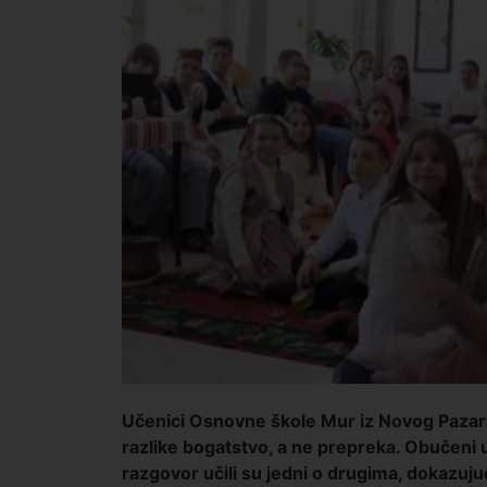
Učenici Osnovne škole Mur iz Novog Pazara
razlike bogatstvo, a ne prepreka. Obučeni 
razgovor učili su jedni o drugima, dokazujuć