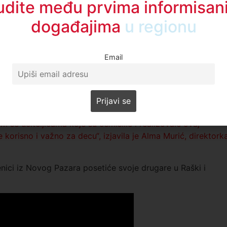
udite među prvima informisani
stvo.
događajima
u regionu
kao kod kuće. Veoma je važno da učenici, iako različitih
poznaju i poštuju tuđu. Na taj način razvijamo empatiju i
 družila bez obzira na to ko kojoj veri pripada. Nadam se d
Email
i“, rekla je Pavlović.
nastaviti da podržavaju ovakve inicijative jer su one
icije i steknu nova prijateljstva.
naju našu državu, nasleđe i kulturu, ali ovakvi susreti
jem se učiteljicama koje su osmislile i realizovale ovaj
 korisno i važno za decu“, izjavila je Alma Murić, direktork
ici iz Novog Pazara posetiće svoje drugare u Raški i