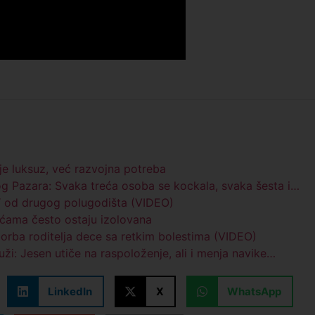
ije luksuz, već razvojna potreba
og Pazara: Svaka treća osoba se kockala, svaka šesta i…
“ od drugog polugodišta (VIDEO)
koćama često ostaju izolovana
 borba roditelja dece sa retkim bolestima (VIDEO)
ži: Jesen utiče na raspoloženje, ali i menja navike…
LinkedIn
X
WhatsApp