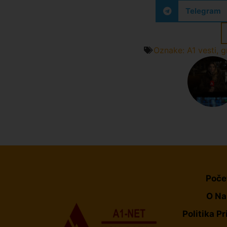
Telegram
Oznake:
A1 vesti
,
g
Poče
O N
Politika Pr