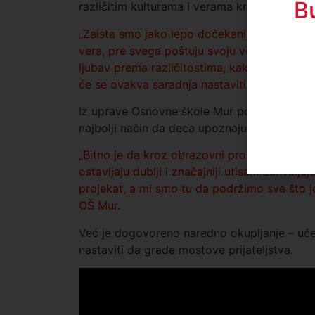
B
različitim kulturama i verama kroz lično isku
„Zaista smo jako lepo dočekani, osećamo se 
vera, pre svega poštuju svoju veru, ali i da 
ljubav prema različitostima, kako bi se deca
će se ovakva saradnja nastaviti i u budućnost
Iz uprave Osnovne škole Mur poručuju da će 
najbolji način da deca upoznaju različite trad
„Bitno je da kroz obrazovni proces deca upoz
ostavljaju dublji i značajniji utisak. Zahvalju
projekat, a mi smo tu da podržimo sve što je
OŠ Mur.
Već je dogovoreno naredno okupljanje – učen
nastaviti da grade mostove prijateljstva.