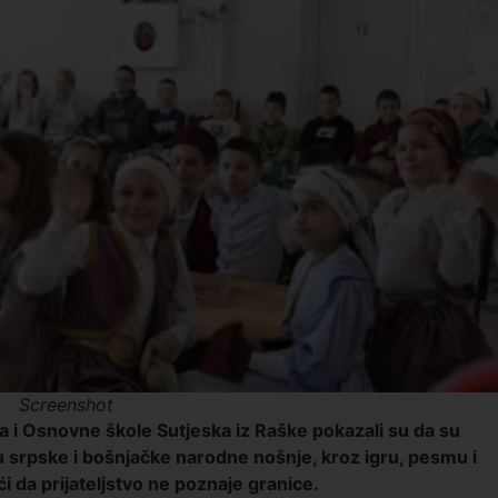
Screenshot
 i Osnovne škole Sutjeska iz Raške pokazali su da su
u srpske i bošnjačke narodne nošnje, kroz igru, pesmu i
i da prijateljstvo ne poznaje granice.