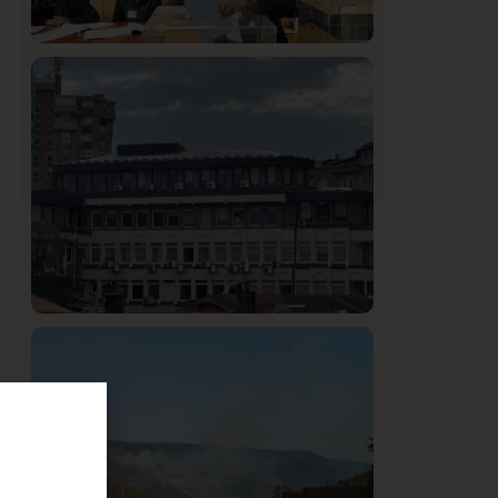
Istaknuto
Politika
326
Rasim Ljajić podneo ostavku na mesto
predsednika SDPS
.
Hronika
Istaknuto
293
Podignut optužni predlog protiv E.A.
zbog napada u Novom Pazaru,
produžen mu pritvor