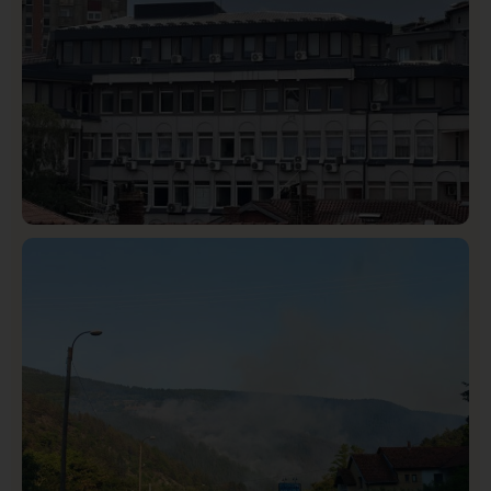
Hronika
Istaknuto
338
Podignut optužni predlog protiv E.A. zbog napada u
Novom Pazaru, produžen mu pritvor