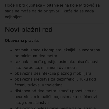
Hoće li biti gubitaka – pitanje je na koje Mitrović za
sada ne može da da odgovori i kaže da se nada
najboljem.
Novi plažni red
Obavezna pravila:
razmak između kompleta ležaljki i suncobrana
od minimum dva metra
razmak između gostiju, osim ako nisu članovi
iste porodice, minimum dva metra
obavezna dezinfekcija plažnog mobilijara
obavezna sredstva za dezinfekciju ruku kod
česmi, tuševa, u toaletima
distanca od dva metra između posetilaca na
neuređenim kupalištima, osim ako su članovi
istog domaćinstva
obavezno obeležavanje mesta za odlaganje