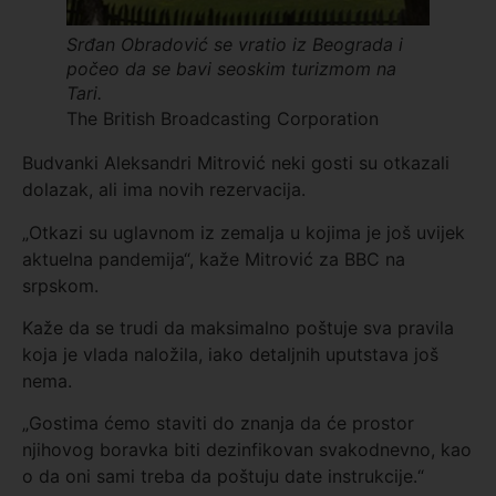
Srđan Obradović se vratio iz Beograda i
počeo da se bavi seoskim turizmom na
Tari.
The British Broadcasting Corporation
Budvanki Aleksandri Mitrović neki gosti su otkazali
dolazak, ali ima novih rezervacija.
„Otkazi su uglavnom iz zemalja u kojima je još uvijek
aktuelna pandemija“, kaže Mitrović za BBC na
srpskom.
Kaže da se trudi da maksimalno poštuje sva pravila
koja je vlada naložila, iako detaljnih uputstava još
nema.
„Gostima ćemo staviti do znanja da će prostor
njihovog boravka biti dezinfikovan svakodnevno, kao
o da oni sami treba da poštuju date instrukcije.“