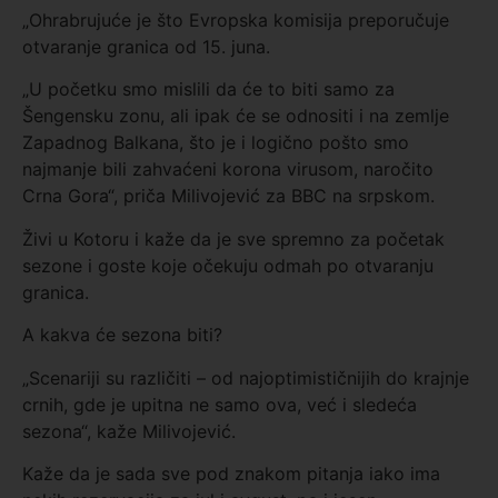
„Ohrabrujuće je što Evropska komisija preporučuje
otvaranje granica od 15. juna.
„U početku smo mislili da će to biti samo za
Šengensku zonu, ali ipak će se odnositi i na zemlje
Zapadnog Balkana, što je i logično pošto smo
najmanje bili zahvaćeni korona virusom, naročito
Crna Gora“, priča Milivojević za BBC na srpskom.
Živi u Kotoru i kaže da je sve spremno za početak
sezone i goste koje očekuju odmah po otvaranju
granica.
A kakva će sezona biti?
„Scenariji su različiti – od najoptimističnijih do krajnje
crnih, gde je upitna ne samo ova, već i sledeća
sezona“, kaže Milivojević.
Kaže da je sada sve pod znakom pitanja iako ima