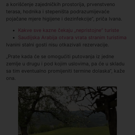
a korišćenje zajedničkih prostorija, prvenstveno
terasa, hodnika i stepeništa podrazumijevaće
pojačane mjere higijene i dezinfekcije“, priča Ivana.
Kakve sve kazne čekaju „nepristojne“ turiste
Saudijska Arabija otvara vrata stranim turistima
Ivanini stalni gosti nisu otkazivali rezervacije.
„Prate kada će se omogućiti putovanja iz jedne
zemlje u drugu i pod kojim uslovima, pa će u skladu
sa tim eventualno promijeniti termine dolaska“, kaže
ona.