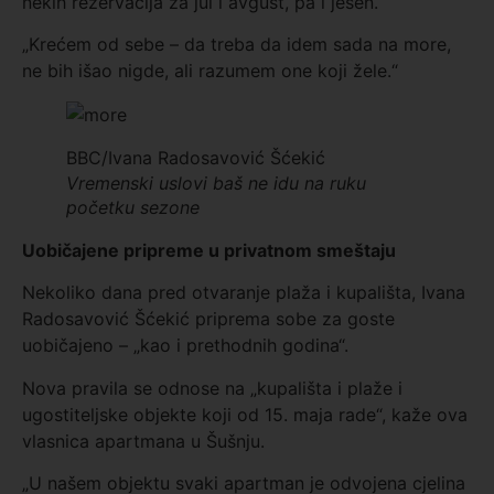
nekih rezervacija za jul i avgust, pa i jesen.
„Krećem od sebe – da treba da idem sada na more,
ne bih išao nigde, ali razumem one koji žele.“
BBC/Ivana Radosavović Šćekić
Vremenski uslovi baš ne idu na ruku
početku sezone
Uobičajene priprem
e u privatnom smeštaju
Nekoliko dana pred otvaranje plaža i kupališta, Ivana
Radosavović Šćekić priprema sobe za goste
uobičajeno – „kao i prethodnih godina“.
Nova pravila se odnose na „kupališta i plaže i
ugostiteljske objekte koji od 15. maja rade“, kaže ova
vlasnica apartmana u Šušnju.
„U našem objektu svaki apartman je odvojena cjelina