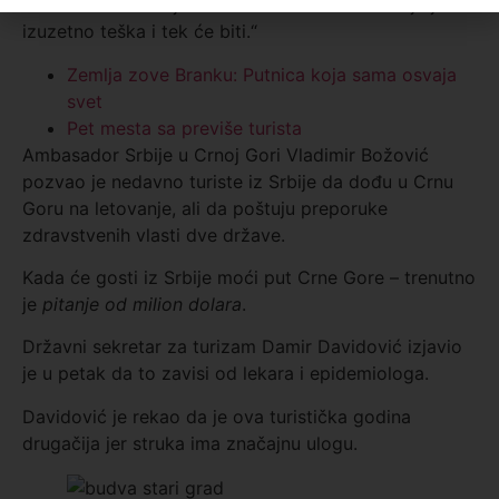
biti dobro. Važno je da bar neko dođe. Situacija je
izuzetno teška i tek će biti.“
Zemlja zove Branku: Putnica koja sama osvaja
svet
Pet mesta sa previše turista
Ambasador Srbije u Crnoj Gori Vladimir Božović
pozvao je nedavno turiste iz Srbije da dođu u Crnu
Goru na letovanje, ali da poštuju preporuke
zdravstvenih vlasti dve države.
Kada će gosti iz Srbije moći put Crne Gore – trenutno
je
pitanje od milion dolara
.
Državni sekretar za turizam Damir Davidović izjavio
je u petak da to zavisi od lekara i epidemiologa.
Davidović je rekao da je ova turistička godina
drugačija jer struka ima značajnu ulogu.