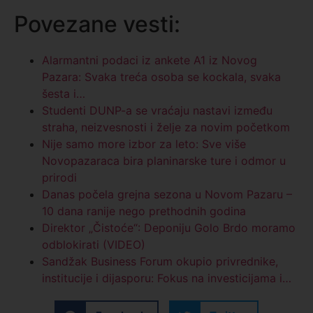
Povezane vesti:
Alarmantni podaci iz ankete A1 iz Novog
Pazara: Svaka treća osoba se kockala, svaka
šesta i…
Studenti DUNP-a se vraćaju nastavi između
straha, neizvesnosti i želje za novim početkom
Nije samo more izbor za leto: Sve više
Novopazaraca bira planinarske ture i odmor u
prirodi
Danas počela grejna sezona u Novom Pazaru –
10 dana ranije nego prethodnih godina
Direktor „Čistoće“: Deponiju Golo Brdo moramo
odblokirati (VIDEO)
Sandžak Business Forum okupio privrednike,
institucije i dijasporu: Fokus na investicijama i…