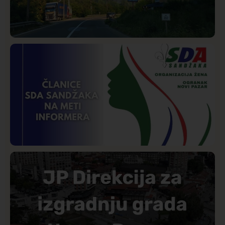
Društvo
Istaknuto
276
Požar od Magliča do Ušća, brda u plamenu –
vatrogasci na terenu
Istaknuto
Politika
179
Organizacija žena SDA Sandžaka osudila tekst
Informera o Anisi Fetahović i Adeli Melajac