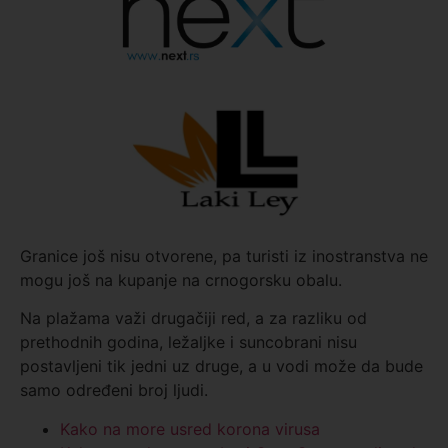
Granice još nisu otvorene, pa turisti iz inostranstva ne
mogu još na kupanje na crnogorsku obalu.
Na plažama važi drugačiji red, a za razliku od
prethodnih godina, ležaljke i suncobrani nisu
postavljeni tik jedni uz druge, a u vodi može da bude
samo određeni broj ljudi.
Kako na more usred korona virusa