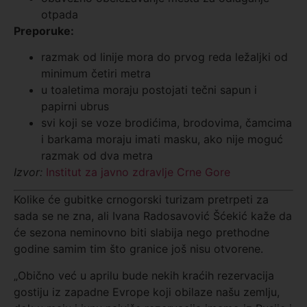
otpada
Preporuke:
razmak od linije mora do prvog reda ležaljki od
minimum četiri metra
u toaletima moraju postojati tečni sapun i
papirni ubrus
svi koji se voze brodićima, brodovima, čamcima
i barkama moraju imati masku, ako nije moguć
razmak od dva metra
Izvor:
Institut za javno zdravlje Crne Gore
Kolike će gubitke crnogorski turizam pretrpeti za
sada se ne zna, ali Ivana Radosavović Šćekić kaže da
će sezona neminovno biti slabija nego prethodne
godine samim tim što granice još nisu otvorene.
„Obično već u aprilu bude nekih kraćih rezervacija
gostiju iz zapadne Evrope koji obilaze našu zemlju,