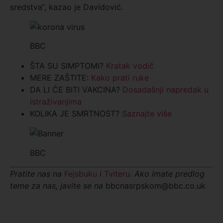
sredstva“, kazao je Davidović.
BBC
ŠTA SU SIMPTOMI?
Kratak vodič
MERE ZAŠTITE:
Kako prati ruke
DA LI ĆE BITI VAKCINA?
Dosadašnji napredak u
istraživanjima
KOLIKA JE SMRTNOST?
Saznajte više
BBC
Pratite nas na
Fejsbuku
i
Tviteru
. Ako imate predlog
teme za nas, javite se na
bbcnasrpskom@bbc.co.uk