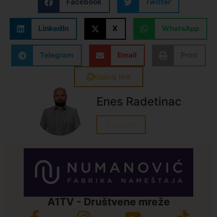
Facebook
Twitter
LinkedIn
X
WhatsApp
Telegram
Email
Print
Kopiraj link
Enes Radetinac
Sve vesti
A1TV - Društvene mreže