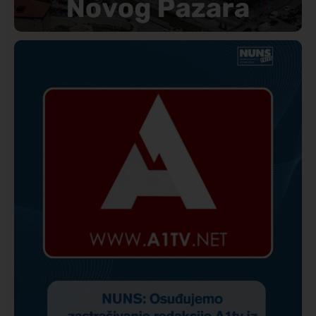
Društvo
Istaknuto
174
Direkcija se izvinila A1tv.net zbog pretnji upućenih
novinaru: Biće utvrđena odgovornost učesnika