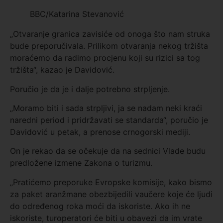
BBC/Katarina Stevanović
„Otvaranje granica zavisiće od onoga što nam struka
bude preporučivala. Prilikom otvaranja nekog tržišta
moraćemo da radimo procjenu koji su rizici sa tog
tržišta“, kazao je Davidović.
Poručio je da je i dalje potrebno strpljenje.
„Moramo biti i sada strpljivi, ja se nadam neki kraći
naredni period i pridržavati se standarda“, poručio je
Davidović u petak, a prenose crnogorski mediji.
On je rekao da se očekuje da na sednici Vlade budu
predložene izmene Zakona o turizmu.
„Pratićemo preporuke Evropske komisije, kako bismo
za paket aranžmane obezbijedili vaučere koje će ljudi
do određenog roka moći da iskoriste. Ako ih ne
iskoriste, turoperatori će biti u obavezi da im vrate