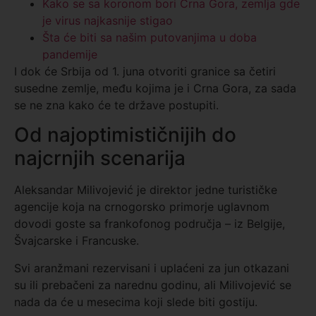
Kako se sa koronom bori Crna Gora, zemlja gde
je virus najkasnije stigao
Šta će biti sa našim putovanjima u doba
pandemije
I dok će Srbija od 1. juna otvoriti granice sa četiri
susedne zemlje, među kojima je i Crna Gora, za sada
se ne zna kako će te države postupiti.
Od najoptimističnijih do
najcrnjih scenarija
Aleksandar Milivojević je direktor jedne turističke
agencije koja na crnogorsko primorje uglavnom
dovodi goste sa frankofonog područja – iz Belgije,
Švajcarske i Francuske.
Svi aranžmani rezervisani i uplaćeni za jun otkazani
su ili prebačeni za narednu godinu, ali Milivojević se
nada da će u mesecima koji slede biti gostiju.