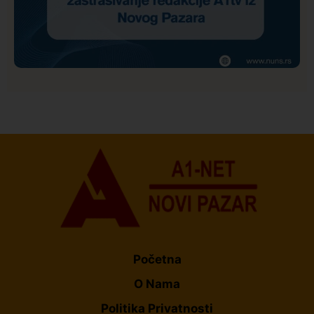
Društvo
Istaknuto
172
NUNS: Osuđujemo zastrašivanje redakcije A1tv iz
Novog Pazara
Početna
O Nama
Politika Privatnosti