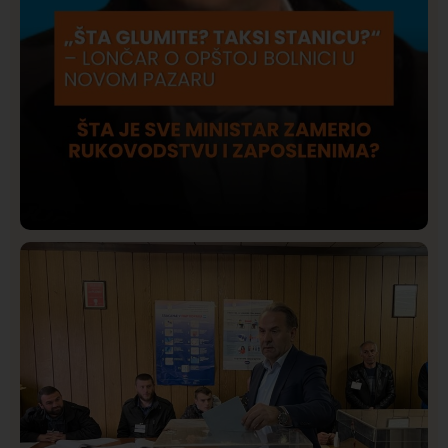
Društvo
Istaknuto
422
Lončar o Opštoj bolnici u Novom Pazaru: „Šta glumite?
Taksi stanicu?“