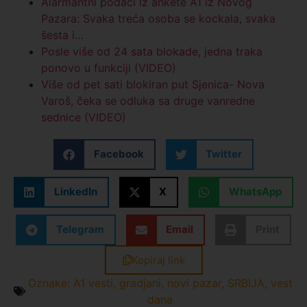
Alarmantni podaci iz ankete A1 iz Novog
Pazara: Svaka treća osoba se kockala, svaka
šesta i…
Posle više od 24 sata blokade, jedna traka
ponovo u funkciji (VIDEO)
Više od pet sati blokiran put Sjenica- Nova
Varoš, čeka se odluka sa druge vanredne
sednice (VIDEO)
Facebook
Twitter
LinkedIn
X
WhatsApp
Telegram
Email
Print
Kopiraj link
Oznake:
A1 vesti
,
gradjani
,
novi pazar
,
SRBIJA
,
vest
dana