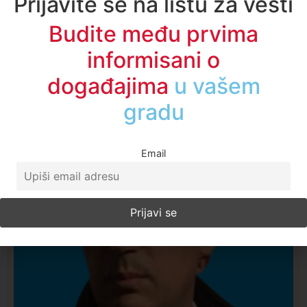
Prijavite se na listu za vesti
Budite među prvima
informisani o
događajima
u regionu
Najčitanije ove nedelje
Email