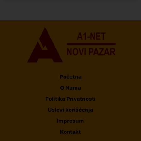
Istaknuto
Politika
173
Organizacija žena SDA Sandžaka osudila tekst
Informera o Anisi Fetahović i Adeli Melajac
Početna
O Nama
Politika Privatnosti
Uslovi korišćenja
Impresum
Kontakt