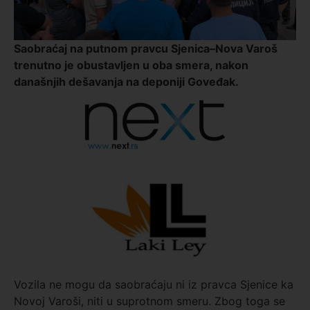
Saobraćaj na putnom pravcu Sjenica–Nova Varoš
trenutno je obustavljen u oba smera, nakon
današnjih dešavanja na deponiji Goveđak.
Vozila ne mogu da saobraćaju ni iz pravca Sjenice ka
Novoj Varoši, niti u suprotnom smeru. Zbog toga se