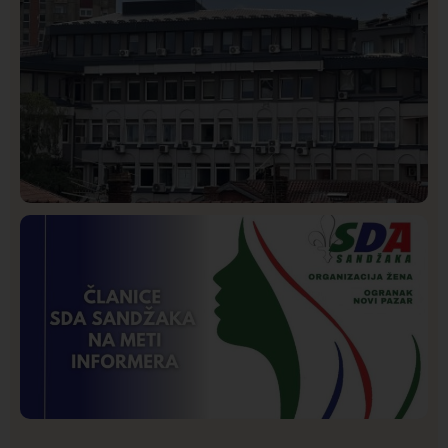
Hronika
Istaknuto
253
Podignut optužni predlog protiv E.A. zbog napada u
Novom Pazaru, produžen mu pritvor