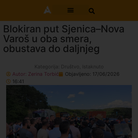
Blokiran put Sjenica–Nova
Varoš u oba smera,
obustava do daljnjeg
Kategorija:
Društvo
,
Istaknuto
Autor:
Zerina Torbić
Objavljeno:
17/06/2026
16:41