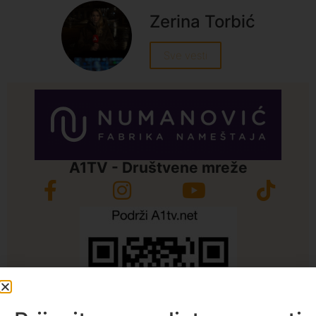
Zerina Torbić
Sve vesti
A1TV - Društvene mreže