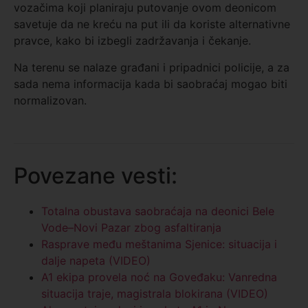
vozačima koji planiraju putovanje ovom deonicom
savetuje da ne kreću na put ili da koriste alternativne
pravce, kako bi izbegli zadržavanja i čekanje.
Na terenu se nalaze građani i pripadnici policije, a za
sada nema informacija kada bi saobraćaj mogao biti
normalizovan.
Povezane vesti:
Totalna obustava saobraćaja na deonici Bele
Vode–Novi Pazar zbog asfaltiranja
Rasprave među meštanima Sjenice: situacija i
dalje napeta (VIDEO)
A1 ekipa provela noć na Goveđaku: Vanredna
situacija traje, magistrala blokirana (VIDEO)