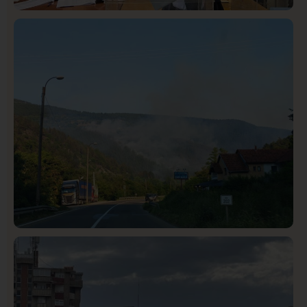
Istaknuto
Politika
326
Rasim Ljajić podneo ostavku na mesto predsednika
SDPS
Društvo
Istaknuto
272
Požar od Magliča do Ušća, brda u plamenu –
vatrogasci na terenu