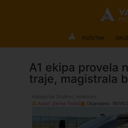
POČETNA
DRU
A1 ekipa provela 
traje, magistrala 
Kategorija:
Društvo
,
Istaknuto
Autor:
Zerina Torbić
Objavljeno:
18/06/