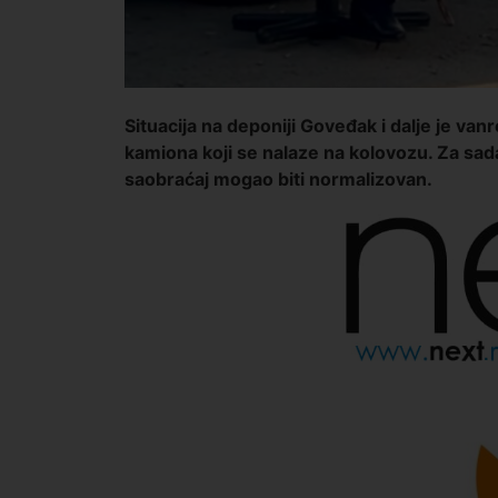
Situacija na deponiji Goveđak i dalje je van
kamiona koji se nalaze na kolovozu. Za sada
saobraćaj mogao biti normalizovan.