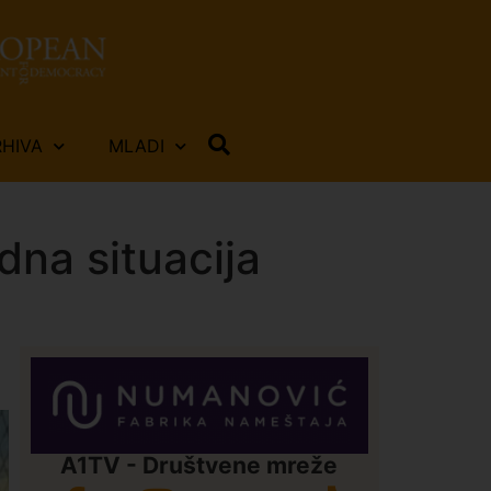
RHIVA
MLADI
na situacija
A1TV - Društvene mreže