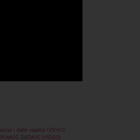
acija i dalje napeta (VIDEO)
MO POMOĆ DRŽAVE (VIDEO)