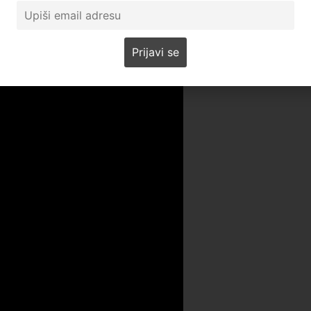
događaja i o svim novim informacijama obaveštavaće javnos