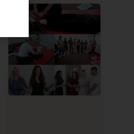
Istaknuto
Politika
170
Organizacija žena SDA Sandžaka osudila
t
tekst Informera o Anisi Fetahović i Adeli
Melajac
Društvo
Istaknuto
154
U Novom Pazaru počeo prvi HISBAS
Neuro Kamp za decu sa razvojnim
izazovima