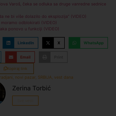
 Nova Varoš, čeka se odluka sa druge vanredne sednice
da ne bi više dolazilo do eksplozija” (VIDEO)
o moramo odblokirati (VIDEO)
raka ponovo u funkciji (VIDEO)
LinkedIn
X
WhatsApp
Email
Print
Kopiraj link
radjani
,
novi pazar
,
SRBIJA
,
vest dana
Zerina Torbić
Sve vesti