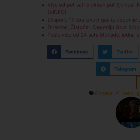
Više od pet sati blokiran put Sjenica-
(VIDEO)
Ekspert: “Treba izvući gas iz deponije 
Direktor „Čistoće“: Deponiju Golo Brd
Posle više od 24 sata blokade, jedna t
Facebook
Twitter
Telegram
Oznake:
A1 vesti
,
g