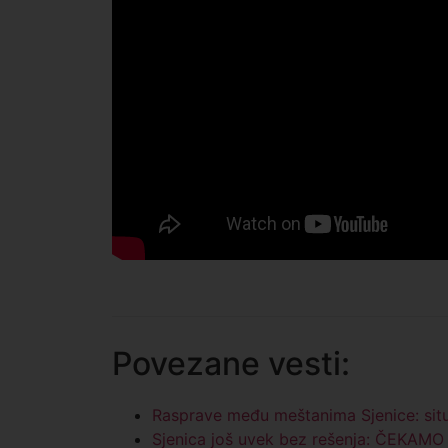
Povezane vesti:
Rasprave među meštanima Sjenice: situ
Sjenica još uvek bez rešenja: ČEKA