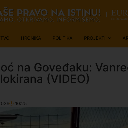
ŠTVO
HRONIKA
POLITIKA
PROJEKTI
A
noć na Goveđaku: Vanred
blokirana (VIDEO)
2026
10:25