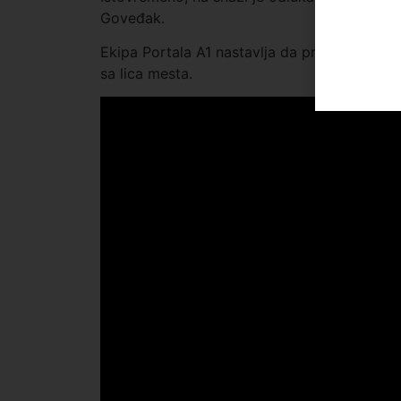
Goveđak.
Ekipa Portala A1 nastavlja da prati razvoj 
sa lica mesta.