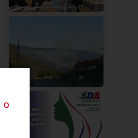
Istaknuto
Politika
322
Rasim Ljajić podneo ostavku na mesto
predsednika SDPS
.
Društvo
Istaknuto
268
 o
Požar od Magliča do Ušća, brda u
plamenu – vatrogasci na terenu