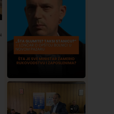
i
Društvo
Istaknuto
419
Lončar o Opštoj bolnici u Novom
Pazaru: „Šta glumite? Taksi stanicu?“