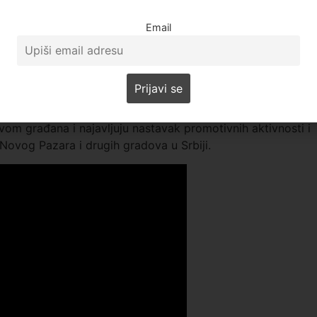
Email
s Zogić, naveo je da mu predstavlja zadovoljstvo saradnja s
i biti dostupni i na novopazarskom tržištu.
rgovinskih lanaca, a distribucija će se u narednom periodu
vom građana i najavljuju nastavak promotivnih aktivnosti i
 Novog Pazara i drugih gradova u Srbiji.