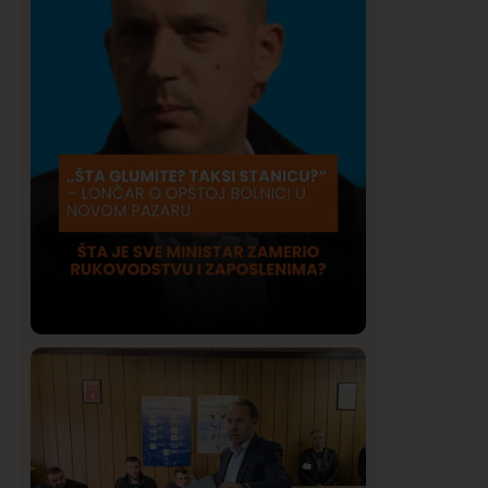
Društvo
Istaknuto
413
Lončar o Opštoj bolnici u Novom
Pazaru: „Šta glumite? Taksi stanicu?“