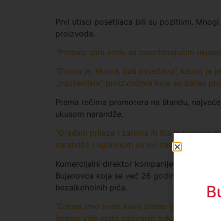
Prvi utisci posetilaca bili su pozitivni. Mnog
proizvoda.
“Probala sam vodu sa osvežavajućim ukusom 
“Dobro je, ekstra, baš osvežava”, kazao je j
„oduševljeni“ proizvodima koje su danas pro
Prema rečima promotera na štandu, najveće 
ukusom narandže.
“Građani prilaze i zanima ih šta je to novo 
narandže i uglavnom su svi zadovoljni”, kaz
Komercijalni direktor kompanije „BiVoda“, Dej
Bujanovca koja se već 26 godina uspešno ba
B
bezalkoholnih pića.
“Danas smo ovde kako bismo ljudima u Novom
imamo više vrsta gaziranih sokova i voda, a