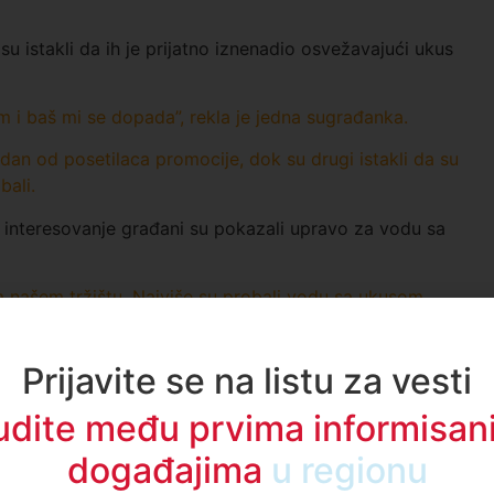
i su istakli da ih je prijatno iznenadio osvežavajući ukus
i baš mi se dopada”, rekla je jedna sugrađanka.
edan od posetilaca promocije, dok su drugi istakli da su
bali.
interesovanje građani su pokazali upravo za vodu sa
na našem tržištu. Najviše su probali vodu sa ukusom
ala je promoterka BiVode.
an Ljubisavljević, istakao je da je reč o kompaniji iz
Prijavite se na listu za vesti
vi proizvodnjom mineralne i gazirane vode, kao i
udite među prvima informisani
događajima
u regionu
 Pazaru približili kvalitet naših proizvoda. U ponudi
 cilj nam je da što više potrošača upozna naš brend”, rekao