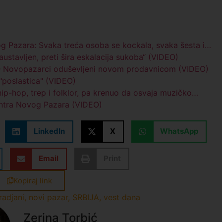
og Pazara: Svaka treća osoba se kockala, svaka šesta i…
austavljen, preti šira eskalacija sukoba“ (VIDEO)
“ – Novopazarci oduševljeni novom prodavnicom (VIDEO)
 "poslastica" (VIDEO)
ip-hop, trep i folklor, pa krenuo da osvaja muzičko…
centra Novog Pazara (VIDEO)
LinkedIn
X
WhatsApp
Email
Print
Kopiraj link
radjani
,
novi pazar
,
SRBIJA
,
vest dana
Zerina Torbić