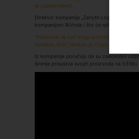
je Ljubisavljević.
Direktor kompanije „Zenyth Logistics“, Hari
kompanijom BiVoda i što će njihovi proizvod
“Proizvodi se već mogu pronaći u nekoliko t
dodatno širiti”, istakao je Zogić.
Iz kompanije poručuju da su zadovoljni odzi
širenje prisustva svojih proizvoda na tržištu