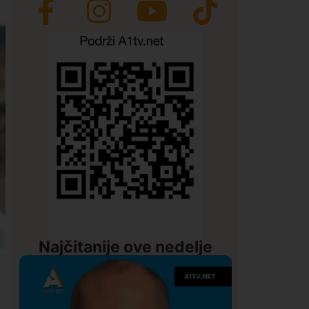
Najčitanije ove nedelje