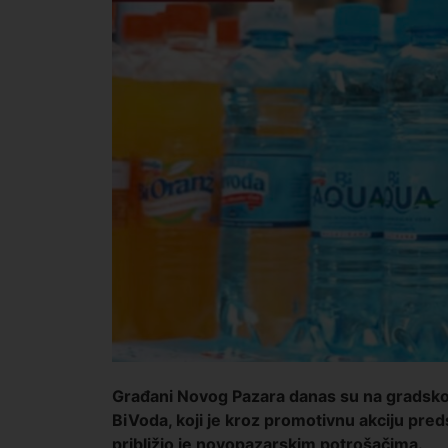
Građani Novog Pazara danas su na gradskom 
BiVoda, koji je kroz promotivnu akciju pred
približio je novopazarskim potrošačima.