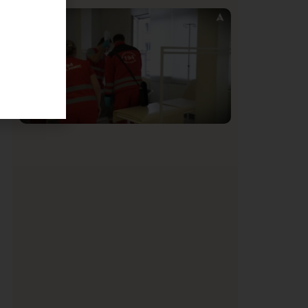
Istaknuto
Politika
170
Organizacija žena SDA Sandžaka osudila
a
tekst Informera o Anisi Fetahović i Adeli
Melajac
Društvo
Istaknuto
151
Vrućine do 40 stepeni povećale broj
intervencija Hitne pomoći: Najčešće
kolapsna stanja i pogoršanja hroničnih
bolesti