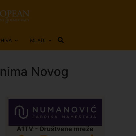
RHIVA
MLADI
đanima Novog
A1TV - Društvene mreže