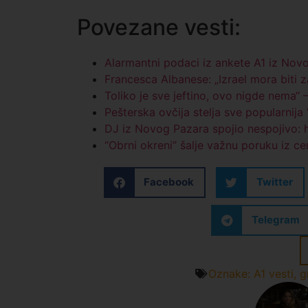
Povezane vesti:
Alarmantni podaci iz ankete A1 iz Nov
Francesca Albanese: „Izrael mora biti z
Toliko je sve jeftino, ovo nigde nema
Pešterska ovčija stelja sve popularnija
DJ iz Novog Pazara spojio nespojivo: h
“Obrni okreni” šalje važnu poruku iz 
Facebook
Twitter
Telegram
Oznake:
A1 vesti
,
g