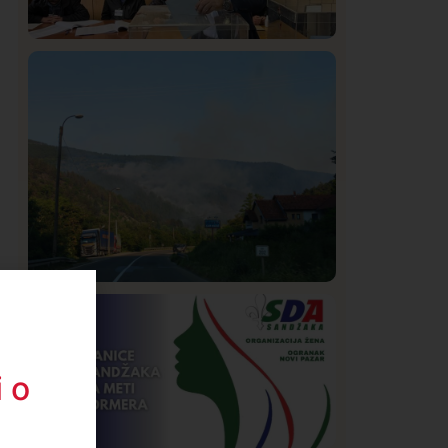
Istaknuto
Politika
321
Rasim Ljajić podneo ostavku na mesto
predsednika SDPS
Društvo
Istaknuto
263
Požar od Magliča do Ušća, brda u
plamenu – vatrogasci na terenu
 o