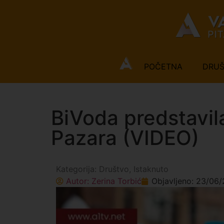
POČETNA
DRU
BiVoda predstavi
Pazara (VIDEO)
Kategorija:
Društvo
,
Istaknuto
Autor:
Zerina Torbić
Objavljeno:
23/06/