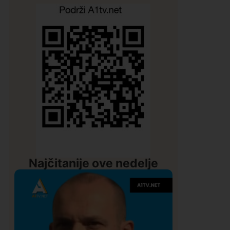
Najčitanije ove nedelje