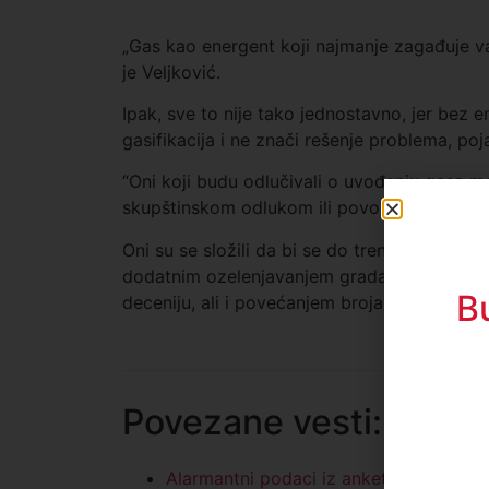
„Gas kao energent koji najmanje zagađuje va
je Veljković.
Ipak, sve to nije tako jednostavno, jer bez e
gasifikacija i ne znači rešenje problema, poj
“Oni koji budu odlučivali o uvođenju gasa 
skupštinskom odlukom ili povoljnim kreditom 
Oni su se složili da bi se do trenutka prikl
dodatnim ozelenjavanjem grada, izgradnjom 
B
deceniju, ali i povećanjem broja linija i pol
Povezane vesti:
Alarmantni podaci iz ankete A1 iz Nov