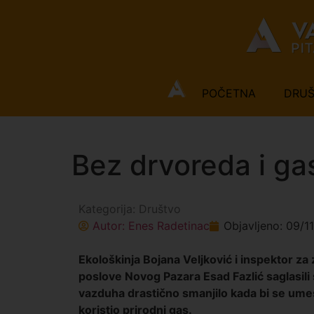
POČETNA
DRU
Bez drvoreda i ga
Kategorija:
Društvo
Autor:
Enes Radetinac
Objavljeno:
09/1
Ekološkinja Bojana Veljković i inspektor za
poslove Novog Pazara Esad Fazlić saglasili 
vazduha drastično smanjilo kada bi se umes
koristio prirodni gas.