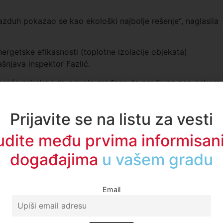
zduh pokazao se kao ekološki najbolje rešenje“, naglasila
nergetske efikasnosti (toplotne izolacije objekata)
ašnjava inspektor Fazlić.
moraće nekako i da privole građane da pređu na gas-nekom
„, rekao je Fazlić.
jučenja Novog Pazara na gasovod stanje moglo poboljšati
Prijavite se na listu za vesti
toplane na biomasu, obilaznicom koja se gradi već
udite među prvima informisani
azaka gradskih autobusa.
događajima
u regionu
Email
og Pazara: Svaka treća osoba se kockala, svaka šesta i…