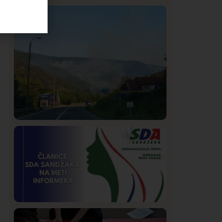
Istaknuto
Politika
322
Rasim Ljajić podneo ostavku na mesto
predsednika SDPS
Društvo
Istaknuto
268
Požar od Magliča do Ušća, brda u
plamenu – vatrogasci na terenu
Istaknuto
Politika
170