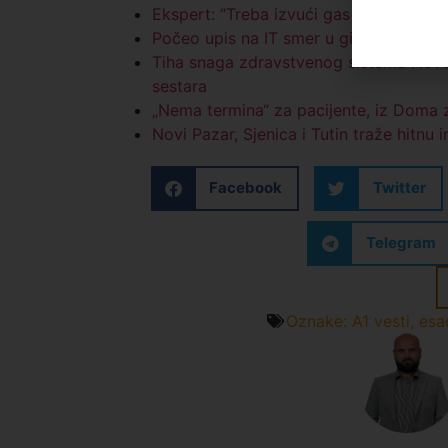
Ekspert: “Treba izvući gas iz deponije 
Počeo upis na IT smer u gimnaziji: Prija
Tiha snaga zdravstvenog sistema Novo
sestara
„Nema termina“ za pacijente, iz Doma 
Novi Pazar, Sjenica i Tutin traže hitnu 
Facebook
Twitter
Telegram
Oznake:
A1 vesti
,
esa