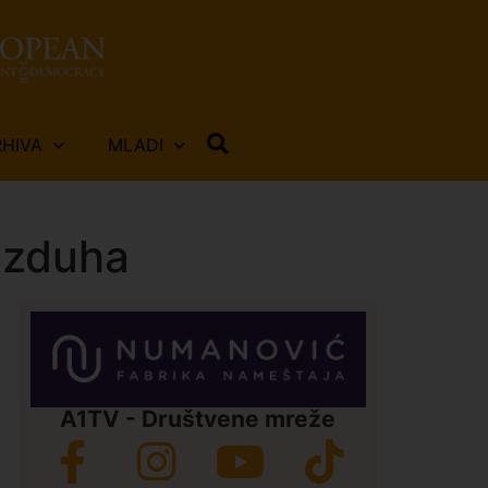
RHIVA
MLADI
azduha
A1TV - Društvene mreže