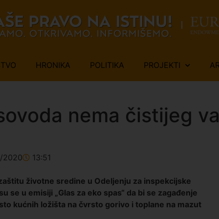
ŠTVO
HRONIKA
POLITIKA
PROJEKTI
A
sovoda nema čistijeg v
1/2020
13:51
 zaštitu životne sredine u Odeljenju za inspekcijske
su se u emisiji „Glas za eko spas“ da bi se zagađenje
to kućnih ložišta na čvrsto gorivo i toplane na mazut