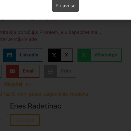
da ne bi više dolazilo do eksplozija” (VIDEO)
ve traju do 8. aprila (VIDEO)
g Pazara: snaga, empatija i posvećenost medicinskih
zdravlja poručuju: Problem je u kapacitetima…
intervenciju Vlade
LinkedIn
X
WhatsApp
Email
Print
Kopiraj link
d fazlic
,
novi pazar
,
zagadjenje vazduha
Enes Radetinac
Sve vesti