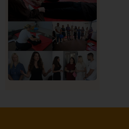
Organizacija žena SDA Sandžaka osudila
tekst Informera o Anisi Fetahović i Adeli
Melajac
Društvo
Istaknuto
154
U Novom Pazaru počeo prvi HISBAS
Neuro Kamp za decu sa razvojnim
izazovima