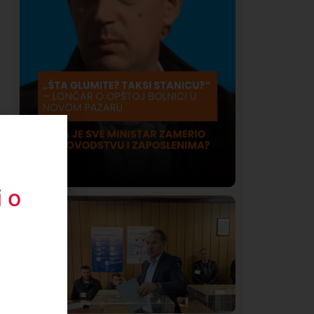
 o
Društvo
Istaknuto
417
Lončar o Opštoj bolnici u Novom
Pazaru: „Šta glumite? Taksi stanicu?“