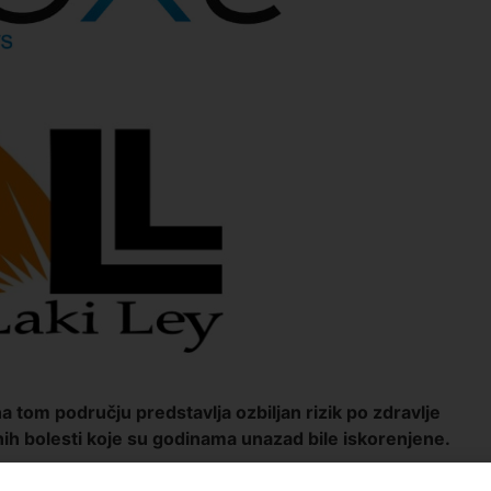
 tom području predstavlja ozbiljan rizik po zdravlje
ih bolesti koje su godinama unazad bile iskorenjene.
e dr Selma Bihorac upozorava da otpad u takvom stanju