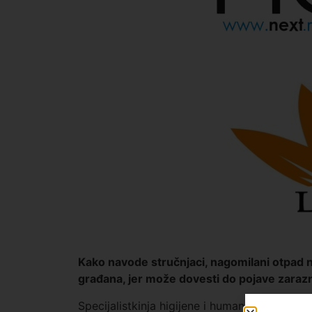
Kako navode stručnjaci, nagomilani otpad na
građana, jer može dovesti do pojave zarazn
Specijalistkinja higijene i humane ekologij