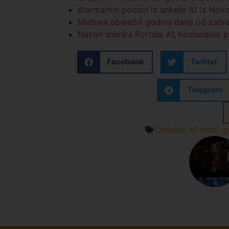
Alarmantni podaci iz ankete A1 iz Nov
Meštani obeležili godinu dana od zatv
Nakon snimka Portala A1, komunalno pr
Facebook
Twitter
Telegram
Oznake:
A1 vesti
,
g