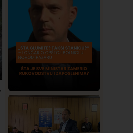
e
Društvo
Istaknuto
409
Lončar o Opštoj bolnici u Novom
Pazaru: „Šta glumite? Taksi stanicu?“