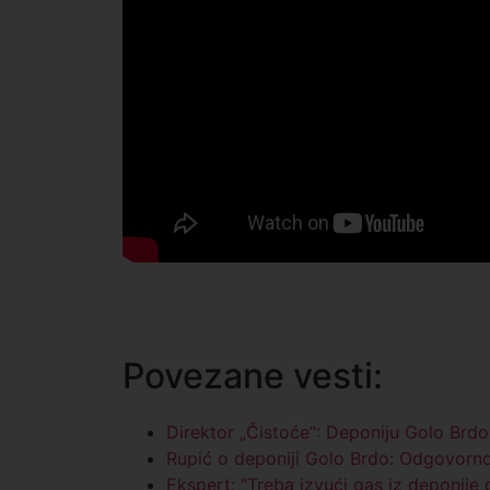
Povezane vesti:
Direktor „Čistoće“: Deponiju Golo Brd
Rupić o deponiji Golo Brdo: Odgovorno
Ekspert: “Treba izvući gas iz deponije 