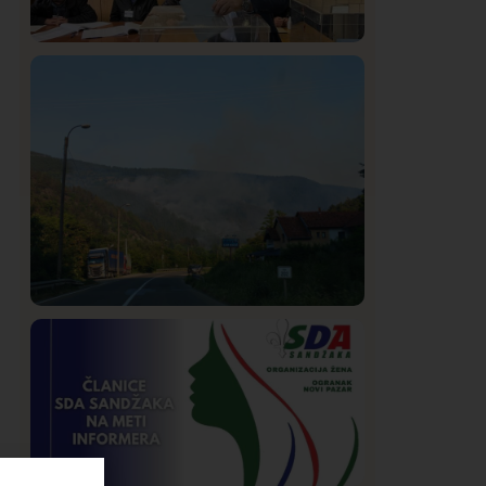
Istaknuto
Politika
321
Rasim Ljajić podneo ostavku na mesto
predsednika SDPS
Društvo
Istaknuto
253
Požar od Magliča do Ušća, brda u
plamenu – vatrogasci na terenu