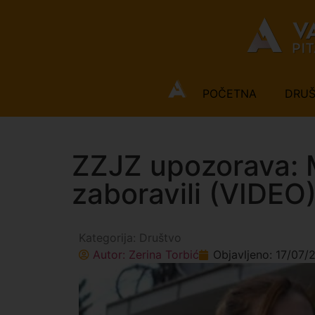
POČETNA
DRU
ZZJZ upozorava: M
zaboravili (VIDEO
Kategorija:
Društvo
Autor:
Zerina Torbić
Objavljeno:
17/07/