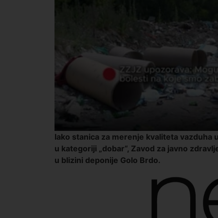
Iako stanica za merenje kvaliteta vazduha 
u kategoriji „dobar“, Zavod za javno zdrav
u blizini deponije Golo Brdo.