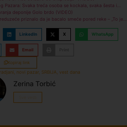
og Pazara: Svaka treća osoba se kockala, svaka šesta i…
aranja deponije Golo brdo (VIDEO)
eduzeće priznalo da je bacalo smeće pored reke – „To je…
LinkedIn
X
WhatsApp
Email
Print
Kopiraj link
radjani
,
novi pazar
,
SRBIJA
,
vest dana
Zerina Torbić
Sve vesti