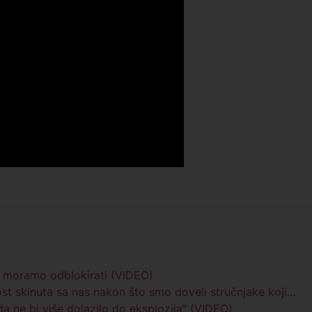
o moramo odblokirati (VIDEO)
st skinuta sa nas nakon što smo doveli stručnjake koji…
da ne bi više dolazilo do eksplozija” (VIDEO)