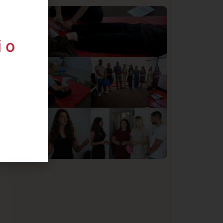
Istaknuto
Politika
170
a
Organizacija žena SDA Sandžaka osudila
tekst Informera o Anisi Fetahović i Adeli
 o
Melajac
g
Društvo
Istaknuto
151
U Novom Pazaru počeo prvi HISBAS
Neuro Kamp za decu sa razvojnim
izazovima