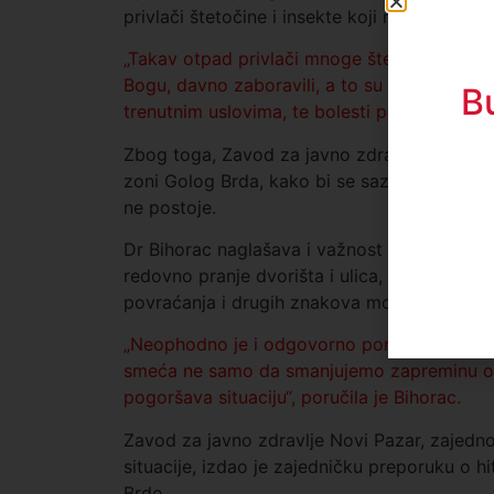
privlači štetočine i insekte koji mogu biti pr
„Takav otpad privlači mnoge štetočine i inse
Bogu, davno zaboravili, a to su tifus, kolera,
B
trenutnim uslovima, te bolesti ponovo predstav
Zbog toga, Zavod za javno zdravlje uputio 
zoni Golog Brda, kako bi se saznalo stvarno
ne postoje.
Dr Bihorac naglašava i važnost preventivnog 
redovno pranje dvorišta i ulica, ali i pažlj
povraćanja i drugih znakova mogućih infekcija
„Neophodno je i odgovorno ponašanje u vez
smeća ne samo da smanjujemo zapreminu otp
pogoršava situaciju“, poručila je Bihorac.
Zavod za javno zdravlje Novi Pazar, zajedno
situacije, izdao je zajedničku preporuku o h
Brdo.