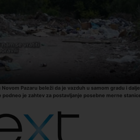
u Novom Pazaru beleži da je vazduh u samom gradu i dalje
lje podneo je zahtev za postavljanje posebne merne stanic