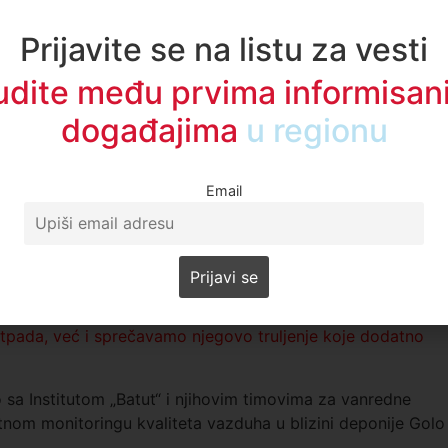
enosioci opasnih bolesti.
Prijavite se na listu za vesti
kte koji mogu biti uzročnici zaraznih bolesti koje smo, hval
 leptospiroza i druge gastrointestinalne infekcije. U
udite među prvima informisani
ljaju rizik“, istakla je dr Bihorac.
događajima
u regionu
je preporuku da se hitno postavi merna stanica upravo u
 stanje kvaliteta vazduha, budući da za sada takvi podaci
Email
delovanja građana: pojačana lična higijena, dezinfekcija,
ivo praćenje simptoma poput povišene temperature, proliva,
, ključni su za zaštitu zdravlja.
i sa upravljanjem otpadom. Odvajanjem čistog i organsko
ada, već i sprečavamo njegovo truljenje koje dodatno
 sa Institutom „Batut“ i njihovim timovima za vanredne
itnom monitoringu kvaliteta vazduha u blizini deponije Golo