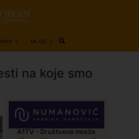
RHIVA
MLADI
esti na koje smo
A1TV - Društvene mreže