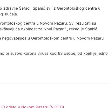
o zdravlje Šefadil Spahić svi iz Gerontološkog centra u
g slučaja.
Gerontološkog centra u Novom Pazaru. Svi rezultati su
lakšavajuća okolnost za Novi Pazar.“ , rekao je Spahić.
na negovateljica u Gerontološkom centru u Novom Pazaru
 prisustvo korona virusa kod 63 osobe, od kojih je jedno
d 10 odsto u Novom Pazaru (VIDEO)