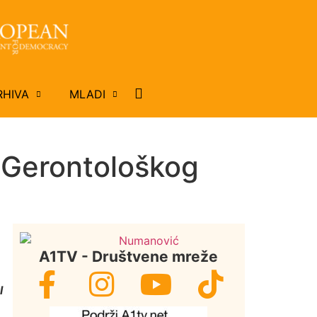
RHIVA
MLADI
e Gerontološkog
A1TV - Društvene mreže
l