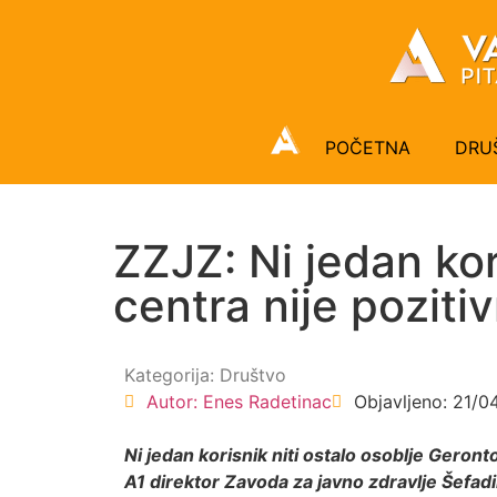
POČETNA
DRU
ZZJZ: Ni jedan kor
centra nije poziti
Kategorija:
Društvo
Autor:
Enes Radetinac
Objavljeno:
21/0
Ni jedan korisnik niti ostalo osoblje Geront
A1 direktor Zavoda za javno zdravlje Šefadi