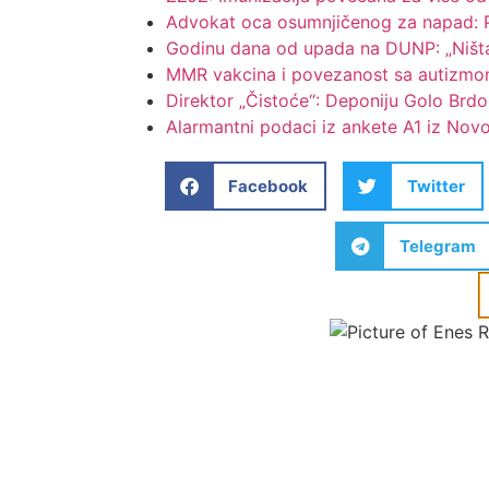
Advokat oca osumnjičenog za napad: Po
Godinu dana od upada na DUNP: „Ništa 
MMR vakcina i povezanost sa autizmom:
Direktor „Čistoće“: Deponiju Golo Brd
Alarmantni podaci iz ankete A1 iz Nov
Facebook
Twitter
Telegram