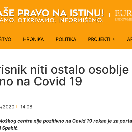
ŠTVO
HRONIKA
POLITIKA
PROJEKTI
A
isnik niti ostalo osoblj
vno na Covid 19
4/2020
14:08
ološkog centra nije pozitivno na Covid 19 rekao je za porta
l Spahić.