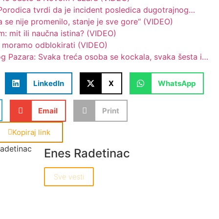
rodica tvrdi da je incident posledica dugotrajnog…
se nije promenilo, stanje je sve gore“ (VIDEO)
 mit ili naučna istina? (VIDEO)
o moramo odblokirati (VIDEO)
og Pazara: Svaka treća osoba se kockala, svaka šesta i…
LinkedIn
X
WhatsApp
Email
Print
Kopiraj link
Enes Radetinac
Sve vesti