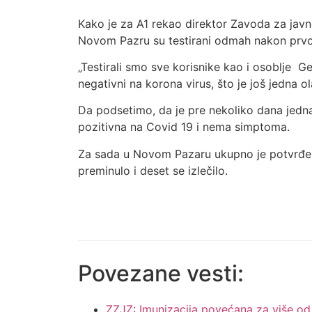
Kako je za A1 rekao direktor Zavoda za javn
Novom Pazru su testirani odmah nakon prvo
„Testirali smo sve korisnike kao i osoblje 
negativni na korona virus, što je još jedna o
Da podsetimo, da je pre nekoliko dana jed
pozitivna na Covid 19 i nema simptoma.
Za sada u Novom Pazaru ukupno je potvrđeno
preminulo i deset se izlečilo.
Povezane vesti:
ZZJZ: Imunizacija povećana za više o