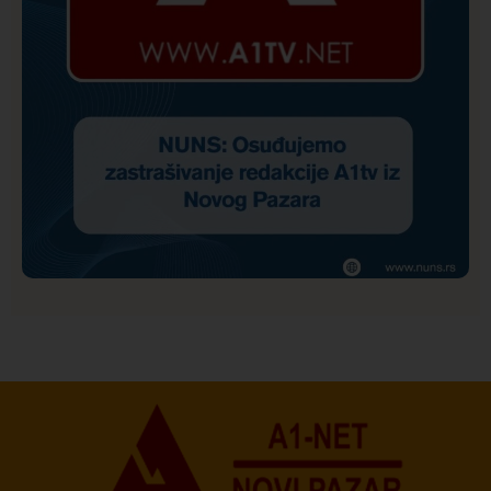
Društvo
Istaknuto
170
NUNS: Osuđujemo zastrašivanje redakcije A1tv iz
Novog Pazara