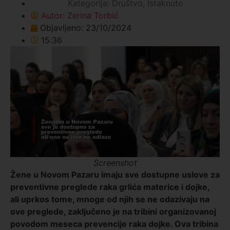
Kategorija:
Društvo
,
Istaknuto
Autor:
Zerina Torbić
Objavljeno:
23/10/2024
15:36
Screenshot
Žene u Novom Pazaru imaju sve dostupne uslove za
preventivne preglede raka grlića materice i dojke,
ali uprkos tome, mnoge od njih se ne odazivaju na
ove preglede, zaključeno je na tribini organizovanoj
povodom meseca prevencije raka dojke. Ova tribina