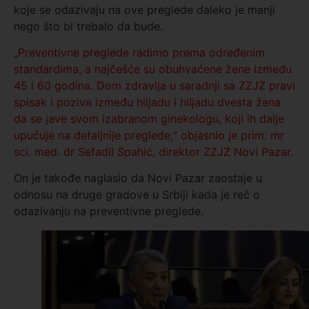
koje se odazivaju na ove preglede daleko je manji
nego što bi trebalo da bude.
„Preventivne preglede radimo prema određenim
standardima, a najčešće su obuhvaćene žene između
45 i 60 godina. Dom zdravlja u saradnji sa ZZJZ pravi
spisak i poziva između hiljadu i hiljadu dvesta žena
da se jave svom izabranom ginekologu, koji ih dalje
upućuje na detaljnije preglede,“ objasnio je prim. mr
sci. med. dr Sefadil Spahić, direktor ZZJZ Novi Pazar.
On je takođe naglasio da Novi Pazar zaostaje u
odnosu na druge gradove u Srbiji kada je reč o
odazivanju na preventivne preglede.