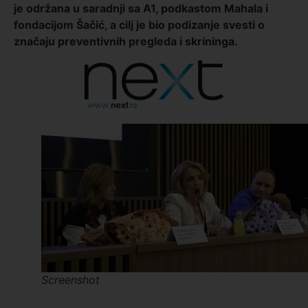
je održana u saradnji sa A1, podkastom Mahala i
fondacijom Šačić, a cilj je bio podizanje svesti o
značaju preventivnih pregleda i skrininga.
Screenshot