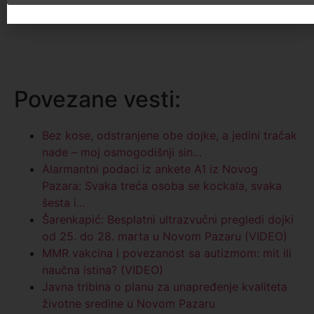
Povezane vesti:
Bez kose, odstranjene obe dojke, a jedini tračak
nade – moj osmogodišnji sin…
Alarmantni podaci iz ankete A1 iz Novog
Pazara: Svaka treća osoba se kockala, svaka
šesta i…
Šarenkapić: Besplatni ultrazvučni pregledi dojki
od 25. do 28. marta u Novom Pazaru (VIDEO)
MMR vakcina i povezanost sa autizmom: mit ili
naučna istina? (VIDEO)
Javna tribina o planu za unapređenje kvaliteta
životne sredine u Novom Pazaru