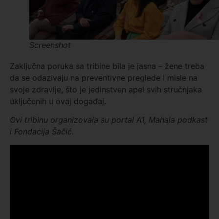
Screenshot
Zaključna poruka sa tribine bila je jasna – žene treba
da se odazivaju na preventivne preglede i misle na
svoje zdravlje, što je jedinstven apel svih stručnjaka
uključenih u ovaj događaj.
Ovi tribinu organizovala su portal A1, Mahala podkast
i Fondacija Šačić.