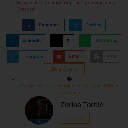
Kako muškarci mogu doprineti položaju žena
(VIDEO)
Facebook
Twitter
LinkedIn
X
WhatsApp
Email
Print
Telegram
Kopiraj link
Oznake:
A1 vesti
,
gradjani
,
novi pazar
,
SRBIJA
,
vest dana
Zerina Torbić
Sve vesti