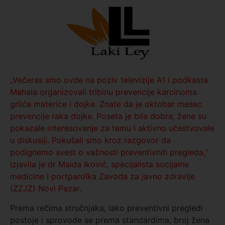
„Večeras smo ovde na poziv televizije A1 i podkasta
Mahala organizovali tribinu prevencije karcinoma
grlića materice i dojke. Znate da je oktobar mesec
prevencije raka dojke. Poseta je bila dobra, žene su
pokazale interesovanje za temu i aktivno učestvovale
u diskusiji. Pokušali smo kroz razgovor da
podignemo svest o važnosti preventivnih pregleda,“
izjavila je dr Maida Iković, specijalista socijalne
medicine i portparolka Zavoda za javno zdravlje
(ZZJZ) Novi Pazar.
Prema rečima stručnjaka, iako preventivni pregledi
postoje i sprovode se prema standardima, broj žena