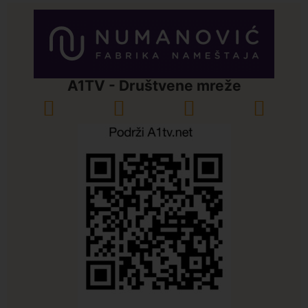
A1TV - Društvene mreže