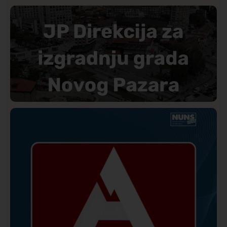
Istaknuto
Politika
177
Organizacija žena SDA Sandžaka osudila tekst
Informera o Anisi Fetahović i Adeli Melajac
Društvo
Istaknuto
173
Direkcija se izvinila A1tv.net zbog pretnji upućenih
novinaru: Biće utvrđena odgovornost učesnika