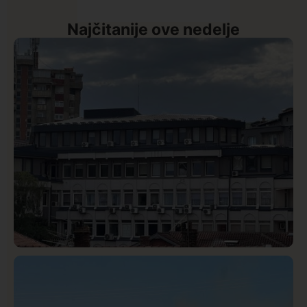
Najčitanije ove nedelje
Hronika
Istaknuto
332
Podignut optužni predlog protiv E.A. zbog napada u
Novom Pazaru, produžen mu pritvor