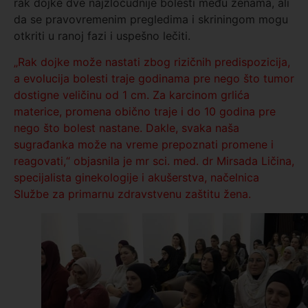
rak dojke dve najzloćudnije bolesti među ženama, ali
da se pravovremenim pregledima i skriningom mogu
otkriti u ranoj fazi i uspešno lečiti.
„Rak dojke može nastati zbog rizičnih predispozicija,
a evolucija bolesti traje godinama pre nego što tumor
dostigne veličinu od 1 cm. Za karcinom grlića
materice, promena obično traje i do 10 godina pre
nego što bolest nastane. Dakle, svaka naša
sugrađanka može na vreme prepoznati promene i
reagovati,“ objasnila je mr sci. med. dr Mirsada Ličina,
specijalista ginekologije i akušerstva, načelnica
Službe za primarnu zdravstvenu zaštitu žena.