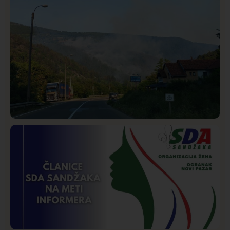
Društvo
Istaknuto
275
Požar od Magliča do Ušća, brda u plamenu –
vatrogasci na terenu