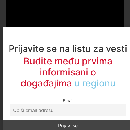
Prijavite se na listu za vesti
Budite među prvima
informisani o
događajima
u regionu
Email