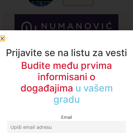
A1TV - Društvene mreže
Prijavite se na listu za vesti
Budite među prvima
informisani o
događajima
u regionu
Email