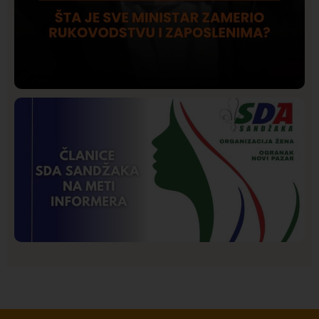
Društvo
Istaknuto
206
Lončar o Opštoj bolnici u Novom Pazaru: „Šta glumite?
Taksi stanicu?“
Istaknuto
Politika
177
Organizacija žena SDA Sandžaka osudila tekst
Informera o Anisi Fetahović i Adeli Melajac