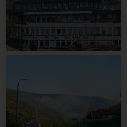
Hronika
Istaknuto
321
Podignut optužni predlog protiv E.A. zbog napada u
Novom Pazaru, produžen mu pritvor