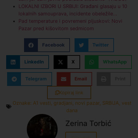
LOKALNI IZBORI U SRBIJI: Građani glasaju u 10
lokalnih samouprava, incidente obeležile…
Pad temperature i povremeni pljuskovi: Novi
Pazar pred kišovitom sedmicom
Facebook
Twitter
LinkedIn
X
WhatsApp
Telegram
Email
Print
Kopiraj link
Oznake:
A1 vesti
,
gradjani
,
novi pazar
,
SRBIJA
,
vest
dana
Zerina Torbić
Sve vesti