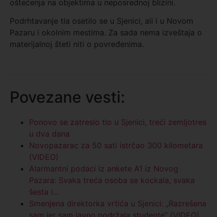
oštećenja na objektima u neposrednoj blizini.
Podrhtavanje tla osetilo se u Sjenici, ali i u Novom
Pazaru i okolnim mestima. Za sada nema izveštaja o
materijalnoj šteti niti o povređenima.
Povezane vesti:
Ponovo se zatreslo tlo u Sjenici, treći zemljotres
u dva dana
Novopazarac za 50 sati istrčao 300 kilometara
(VIDEO)
Alarmantni podaci iz ankete A1 iz Novog
Pazara: Svaka treća osoba se kockala, svaka
šesta i…
Smenjena direktorka vrtića u Sjenici: „Razrešena
sam jer sam javno podržala studente“ (VIDEO)