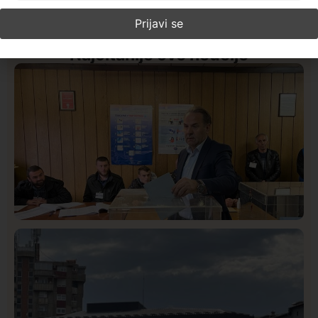
Najčitanije ove nedelje
Istaknuto
Politika
327
Rasim Ljajić podneo ostavku na mesto predsednika
SDPS