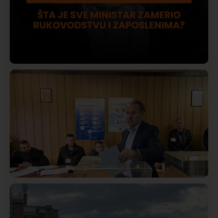
Društvo
Istaknuto
423
Lončar o Opštoj bolnici u Novom Pazaru: „Šta glumite?
Taksi stanicu?“
Istaknuto
Politika
326
Rasim Ljajić podneo ostavku na mesto predsednika
SDPS