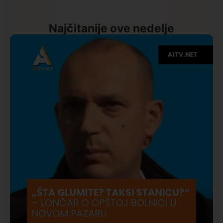
Najčitanije ove nedelje