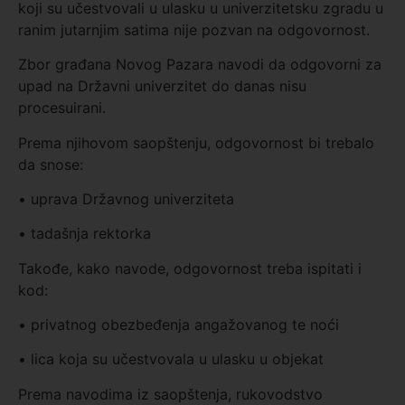
koji su učestvovali u ulasku u univerzitetsku zgradu u
ranim jutarnjim satima nije pozvan na odgovornost.
Zbor građana Novog Pazara navodi da odgovorni za
upad na Državni univerzitet do danas nisu
procesuirani.
Prema njihovom saopštenju, odgovornost bi trebalo
da snose:
• uprava Državnog univerziteta
• tadašnja rektorka
Takođe, kako navode, odgovornost treba ispitati i
kod:
• privatnog obezbeđenja angažovanog te noći
• lica koja su učestvovala u ulasku u objekat
Prema navodima iz saopštenja, rukovodstvo