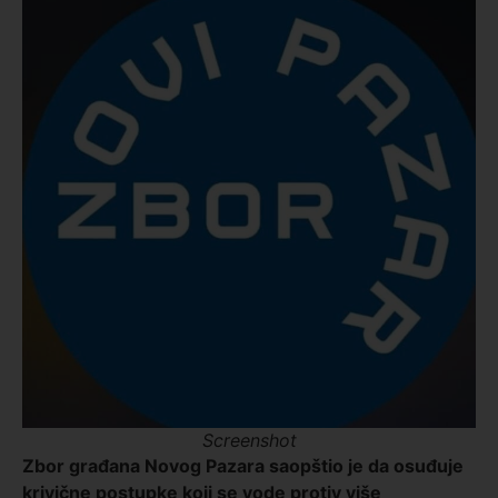
Screenshot
Zbor građana Novog Pazara saopštio je da osuđuje
krivične postupke koji se vode protiv više