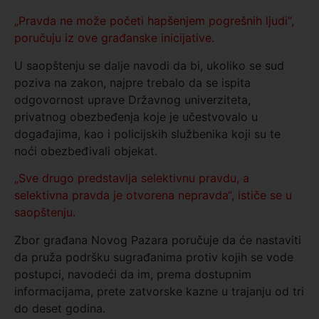
„Pravda ne može početi hapšenjem pogrešnih ljudi“,
poručuju iz ove građanske inicijative.
U saopštenju se dalje navodi da bi, ukoliko se sud
poziva na zakon, najpre trebalo da se ispita
odgovornost uprave Državnog univerziteta,
privatnog obezbeđenja koje je učestvovalo u
događajima, kao i policijskih službenika koji su te
noći obezbeđivali objekat.
„Sve drugo predstavlja selektivnu pravdu, a
selektivna pravda je otvorena nepravda“, ističe se u
saopštenju.
Zbor građana Novog Pazara poručuje da će nastaviti
da pruža podršku sugrađanima protiv kojih se vode
postupci, navodeći da im, prema dostupnim
informacijama, prete zatvorske kazne u trajanju od tri
do deset godina.