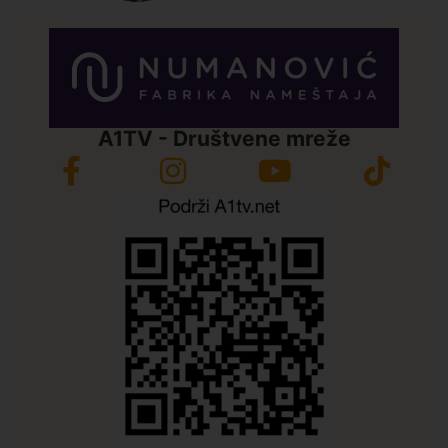
A1TV - Društvene mreže