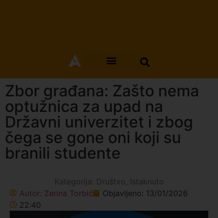
Zbor građana: Zašto nema
optužnica za upad na
Državni univerzitet i zbog
čega se gone oni koji su
branili studente
Kategorija:
Društvo
,
Istaknuto
Autor:
Zerina Torbić
Objavljeno:
13/01/2026
22:40