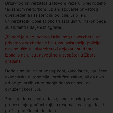
Državnog univerziteta u Novom Pazaru, predvođeno
tadašnjom rektorkom, uz angažovanje privatnog
obezbeđenja i asistenciju policije, ušlo je u
univerzitetski objekat oko tri sata ujutru, nakon čega
su studenti udaljeni iz zgrade.
„Te noći je rukovodstvo Državnog univerziteta, uz
privatno obezbeđenje i aktivnu asistenciju policije,
nasilno ušlo u univerzitetski objekat i studente
izbacilo na ulicu“, navodi se u saopštenju Zbora
građana.
Dodaje se da je tim postupkom, kako ističu, narušena
akademska autonomija i prekršen zakon, ali da niko
od odgovornih za te radnje danas ne sedi na
optuženičkoj klupi.
Zbor građana smatra da se, umesto nalogodavaca,
procesuiraju građani koji su reagovali na događaje i
pružili podršku studentima.