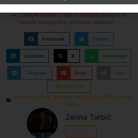
Podignuta optužnica protiv osumnjičenih za
napad na policiju ispred DUNP-a
LOKALNI IZBORI U SRBIJI: Građani glasaju u 10
lokalnih samouprava, incidente obeležile…
Facebook
Twitter
LinkedIn
X
WhatsApp
Telegram
Email
Print
Kopiraj link
Oznake:
A1 vesti
,
gradjani
,
novi pazar
,
SRBIJA
,
vest
dana
Zerina Torbić
Sve vesti