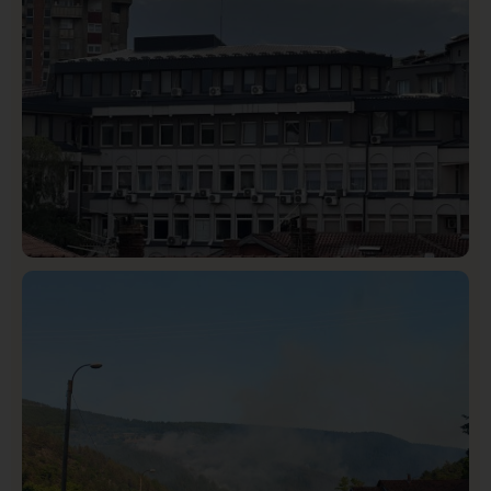
Hronika
Istaknuto
292
Podignut optužni predlog protiv E.A. zbog napada u
Novom Pazaru, produžen mu pritvor