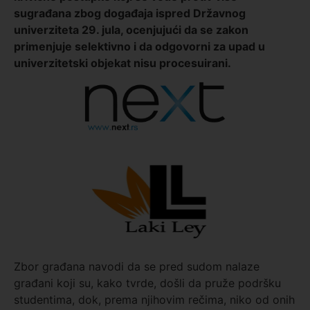
sugrađana zbog događaja ispred Državnog
univerziteta 29. jula, ocenjujući da se zakon
primenjuje selektivno i da odgovorni za upad u
univerzitetski objekat nisu procesuirani.
Zbor građana navodi da se pred sudom nalaze
građani koji su, kako tvrde, došli da pruže podršku
studentima, dok, prema njihovim rečima, niko od onih