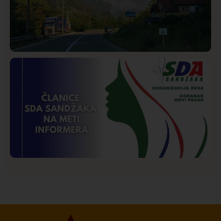
Društvo
Istaknuto
272
Požar od Magliča do Ušća, brda u plamenu –
vatrogasci na terenu
Istaknuto
Politika
173
Organizacija žena SDA Sandžaka osudila tekst
Informera o Anisi Fetahović i Adeli Melajac