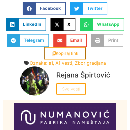
Facebook
Twitter
LinkedIn
X
WhatsApp
Telegram
Email
Print
Kopiraj link
Oznake:
a1
,
A1 vesti
,
Zbor gradjana
Rejana Špirtović
Sve vesti