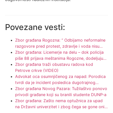
Povezane vesti:
Zbor građana Rogozna: “ Odbijamo neformalne
razgovore pred protest, zdravlje i voda nisu…
Zbor građana: Licemerje na delu – dok policija
piše 88 prijava meštanima Rogozne, dodeljuju…
Zbor građana traži obustavu radova kod
Petrove crkve (VIDEO)
Advokat oca osumnjičenog za napad: Porodica
tvrdi da je incident posledica dugotrajnog…
Zbor građana Novog Pazara: Tužilaštvo ponovo
privodi građane koji su branili studente DUNP-a
Zbor građana: Zašto nema optužnica za upad
na Državni univerzitet i zbog čega se gone oni…