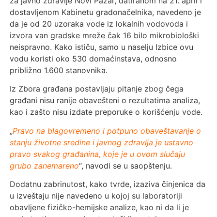
za javno zdravlje Novi Pazar, datiranom na 21. april i
dostavljenom Kabinetu gradonačelnika, navedeno je
da je od 20 uzoraka vode iz lokalnih vodovoda i
izvora van gradske mreže čak 16 bilo mikrobiološki
neispravno. Kako ističu, samo u naselju Izbice ovu
vodu koristi oko 530 domaćinstava, odnosno
približno 1.600 stanovnika.
Iz Zbora građana postavljaju pitanje zbog čega
građani nisu ranije obavešteni o rezultatima analiza,
kao i zašto nisu izdate preporuke o korišćenju vode.
„
Pravo na blagovremeno i potpuno obaveštavanje o
stanju životne sredine i javnog zdravlja je ustavno
pravo svakog građanina, koje je u ovom slučaju
grubo zanemareno
“, navodi se u saopštenju.
Dodatnu zabrinutost, kako tvrde, izaziva činjenica da
u izveštaju nije navedeno u kojoj su laboratoriji
obavljene fizičko-hemijske analize, kao ni da li je