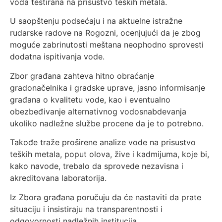
voda testirana na prisustvo teških metala.
U saopštenju podsećaju i na aktuelne istražne
rudarske radove na Rogozni, ocenjujući da je zbog
moguće zabrinutosti meštana neophodno sprovesti
dodatna ispitivanja vode.
Zbor građana zahteva hitno obraćanje
gradonačelnika i gradske uprave, jasno informisanje
građana o kvalitetu vode, kao i eventualno
obezbeđivanje alternativnog vodosnabdevanja
ukoliko nadležne službe procene da je to potrebno.
Takođe traže proširene analize vode na prisustvo
teških metala, poput olova, žive i kadmijuma, koje bi,
kako navode, trebalo da sprovede nezavisna i
akreditovana laboratorija.
Iz Zbora građana poručuju da će nastaviti da prate
situaciju i insistiraju na transparentnosti i
odgovornosti nadležnih institucija.