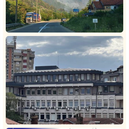
Društvo
Istaknuto
272
Požar od Magliča do Ušća, brda u plamenu –
vatrogasci na terenu