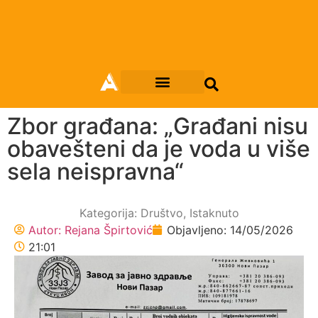
Zbor građana: „Građani nisu
obavešteni da je voda u više
sela neispravna“
Kategorija:
Društvo
,
Istaknuto
Autor:
Rejana Špirtović
Objavljeno:
14/05/2026
21:01