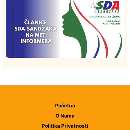
Hronika
Istaknuto
256
Podignut optužni predlog protiv E.A. zbog napada u
Novom Pazaru, produžen mu pritvor
Istaknuto
Politika
173
Organizacija žena SDA Sandžaka osudila tekst
Informera o Anisi Fetahović i Adeli Melajac
Početna
O Nama
Politika Privatnosti