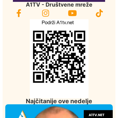
A1TV - Društvene mreže
Najčitanije ove nedelje