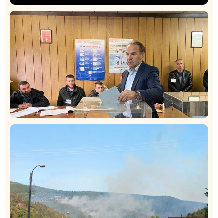
Društvo
Istaknuto
422
Lončar o Opštoj bolnici u Novom Pazaru: „Šta glumite?
Taksi stanicu?“
Istaknuto
Politika
326
Rasim Ljajić podneo ostavku na mesto predsednika
SDPS