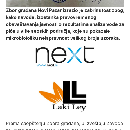
Zbor građana Novi Pazar izrazio je zabrinutost zbog,
kako navode, izostanka pravovremenog
obaveštavanja javnosti o rezultatima analiza vode za
piće u više seoskih područja, koje su pokazale
mikrobiološku neispravnost velikog broja uzoraka.
Prema saopštenju Zbora građana, u izveštaju Zavoda