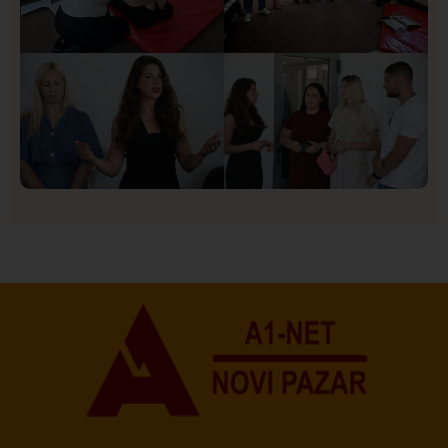
Društvo
Istaknuto
151
U Novom Pazaru počeo prvi HISBAS Neuro Kamp za
decu sa razvojnim izazovima