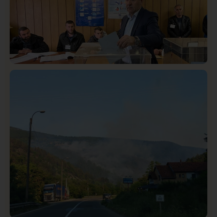
Istaknuto
Politika
321
Rasim Ljajić podneo ostavku na mesto predsednika
SDPS