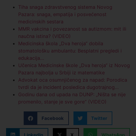
Tiha snaga zdravstvenog sistema Novog
Pazara: snaga, empatija i posvećenost
medicinskih sestara
MMR vakcina i povezanost sa autizmom: mit ili
naučna istina? (VIDEO)
Medicinska škola „Dva heroja“ dobila
stomatološku ambulantu: Besplatni pregledi i
edukacija…
Učenica Medicinske škole „Dva heroja“ iz Novog
Pazara najbolja u Srbiji iz matematike
Advokat oca osumnjičenog za napad: Porodica
tvrdi da je incident posledica dugotrajnog…
Godinu dana od upada na DUNP: „Ništa se nije
promenilo, stanje je sve gore“ (VIDEO)
Facebook
Twitter
LinkedIn
X
WhatsApp