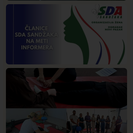
Društvo
Istaknuto
256
Požar od Magliča do Ušća, brda u plamenu –
vatrogasci na terenu
Istaknuto
Politika
170
Organizacija žena SDA Sandžaka osudila tekst
Informera o Anisi Fetahović i Adeli Melajac