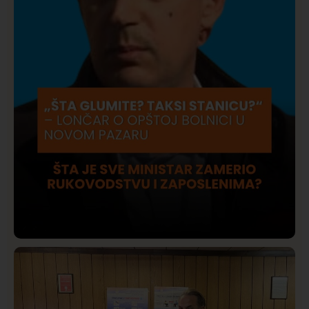
Društvo
Istaknuto
409
Lončar o Opštoj bolnici u Novom Pazaru: „Šta glumite?
Taksi stanicu?“