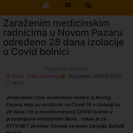
Zaraženim medicinskim
radnicima u Novom Pazaru
određeno 28 dana izolacije
u Covid bolnici
Kategorija:
Društvo
Autor:
Enes Radetinac
Objavljeno:
09/04/2020
14:27
Jedan lekar i dve medicinske sestre iz Novog
Pazara, koje su pozitivne na Covid 19 u izolaciji su
28 dana, i to u novoformiranoj COVID bolnici u
prostorijama medicinske škole, rekao je za
A1TV.NET direktor Zavoda za javno zdravlje Šefadil
Spahić.