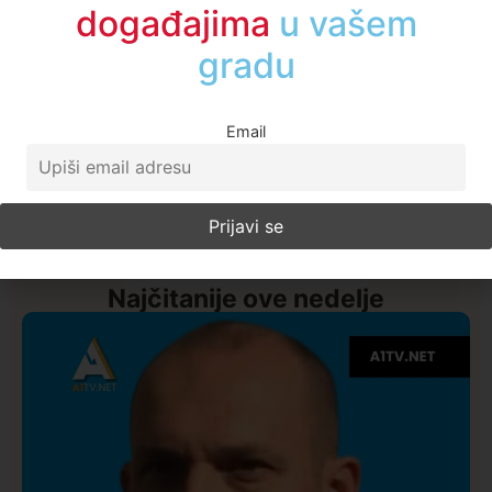
informisani o
događajima
u regionu
Email
Najčitanije ove nedelje