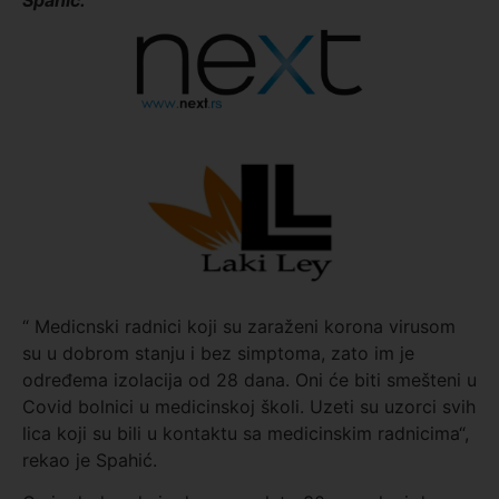
“ Medicnski radnici koji su zaraženi korona virusom
su u dobrom stanju i bez simptoma, zato im je
određema izolacija od 28 dana. Oni će biti smešteni u
Covid bolnici u medicinskoj školi. Uzeti su uzorci svih
lica koji su bili u kontaktu sa medicinskim radnicima“,
rekao je Spahić.