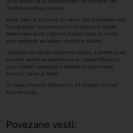
On je dodao da je danas poslato 30 uzoraka i da
rezultate očekuju večeras.
Inače, kako je za portal A1 rekao član Gradskog veća,
Fevzija Murić, privremena Covid bolnica u zgradi
Medicinske skole u Novom Pazaru sutra će primiti
prve pacijente sa lakšom kliničkom slikom.
„Obavljaju se završni pripremni radovi, a preme oceni
okružne sanitarne inspektorke dr Ljiljane Milošević,
ovaj objekat zadovoljava standarde privremene
bolnice.“ rekao je Murić.
Do sada u Novom Pazaru ima 29 obolelih lica od
korona virusa.
Povezane vesti: