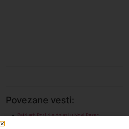
Povezane vesti:
Patrijarh Porfirije dolazi u Novi Pazar:
Obilježavanje 850 godina od rođenja Svetog
Save (VIDEO)