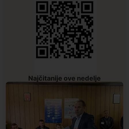
Najčitanije ove nedelje