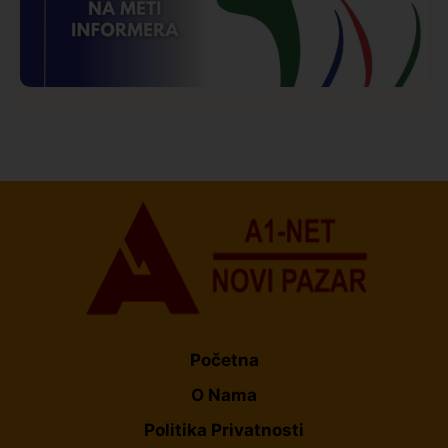
Istaknuto
Politika
177
Organizacija žena SDA Sandžaka osudila tekst
Informera o Anisi Fetahović i Adeli Melajac
Početna
O Nama
Politika Privatnosti