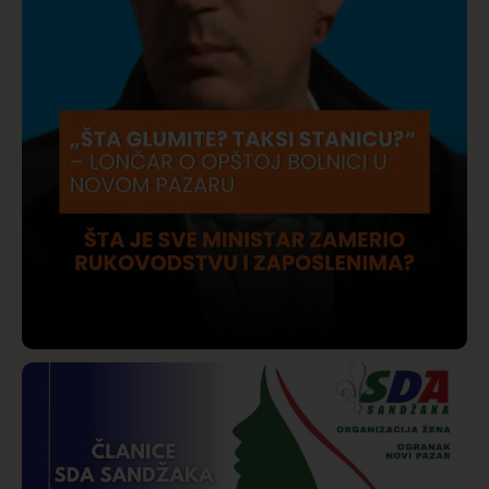
Društvo
Istaknuto
206
Lončar o Opštoj bolnici u Novom Pazaru: „Šta glumite?
Taksi stanicu?“