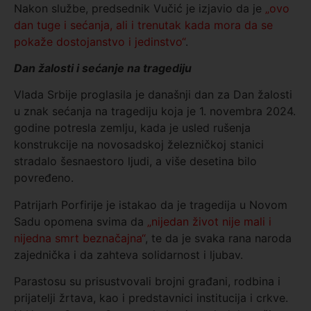
Nakon službe, predsednik Vučić je izjavio da je
„ovo
dan tuge i sećanja, ali i trenutak kada mora da se
pokaže dostojanstvo i jedinstvo“
.
Dan žalosti i sećanje na tragediju
Vlada Srbije proglasila je današnji dan za
Dan žalosti
u znak sećanja na tragediju koja je 1. novembra 2024.
godine potresla zemlju, kada je usled rušenja
konstrukcije na novosadskoj železničkoj stanici
stradalo šesnaestoro ljudi, a više desetina bilo
povređeno.
Patrijarh Porfirije je istakao da je tragedija u Novom
Sadu opomena svima da
„nijedan život nije mali i
nijedna smrt beznačajna“
, te da je svaka rana naroda
zajednička i da zahteva solidarnost i ljubav.
Parastosu su prisustvovali brojni građani, rodbina i
prijatelji žrtava, kao i predstavnici institucija i crkve.