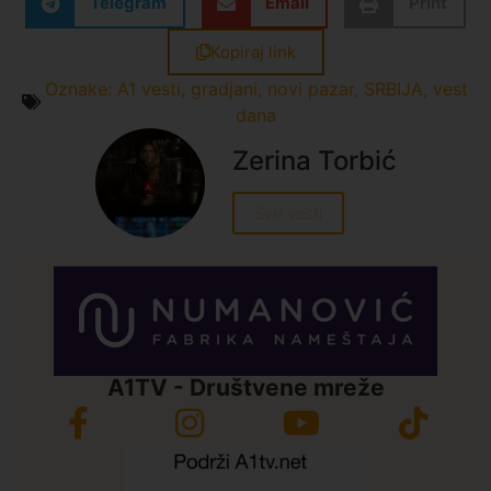
Telegram
Email
Print
Kopiraj link
Oznake:
A1 vesti
,
gradjani
,
novi pazar
,
SRBIJA
,
vest
dana
Zerina Torbić
Sve vesti
A1TV - Društvene mreže