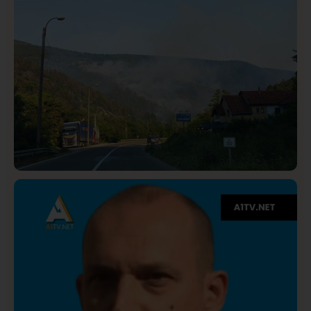
Društvo
Istaknuto
275
Požar od Magliča do Ušća, brda u plamenu –
vatrogasci na terenu