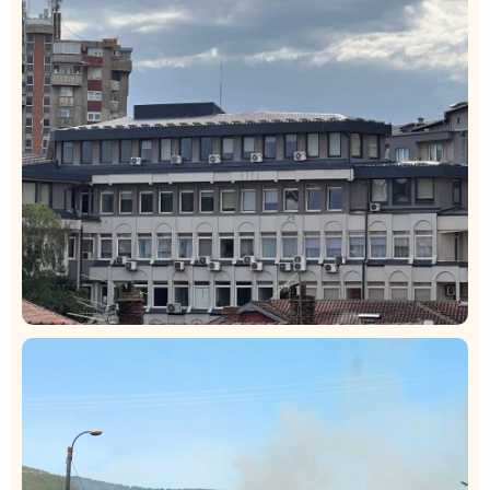
Istaknuto
Politika
327
Rasim Ljajić podneo ostavku na mesto predsednika
SDPS
Hronika
Istaknuto
321
Podignut optužni predlog protiv E.A. zbog napada u
Novom Pazaru, produžen mu pritvor