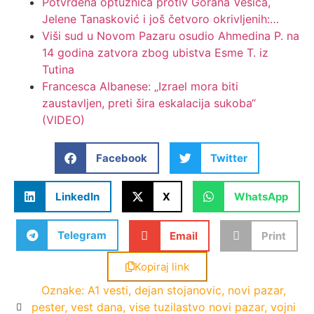
Potvrđena optužnica protiv Gorana Vesića,
Jelene Tanasković i još četvoro okrivljenih:…
Viši sud u Novom Pazaru osudio Ahmedina P. na
14 godina zatvora zbog ubistva Esme T. iz
Tutina
Francesca Albanese: „Izrael mora biti
zaustavljen, preti šira eskalacija sukoba“
(VIDEO)
Facebook
Twitter
LinkedIn
X
WhatsApp
Telegram
Email
Print
Kopiraj link
Oznake:
A1 vesti
,
dejan stojanovic
,
novi pazar
,
pester
,
vest dana
,
vise tuzilastvo novi pazar
,
vojni