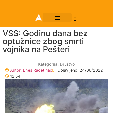
VSS: Godinu dana bez
optužnice zbog smrti
vojnika na Pešteri
Kategorija:
Društvo
Autor:
Enes Radetinac
Objavljeno:
24/06/2022
12:54