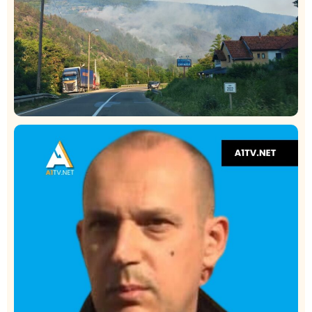
Društvo
Istaknuto
275
Požar od Magliča do Ušća, brda u plamenu –
vatrogasci na terenu