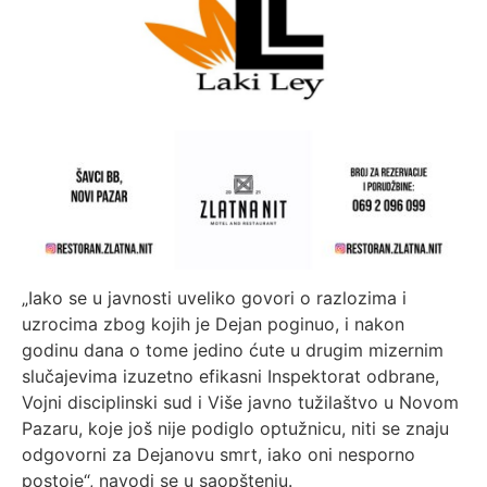
„Iako se u javnosti uveliko govori o razlozima i
uzrocima zbog kojih je Dejan poginuo, i nakon
godinu dana o tome jedino ćute u drugim mizernim
slučajevima izuzetno efikasni Inspektorat odbrane,
Vojni disciplinski sud i Više javno tužilaštvo u Novom
Pazaru, koje još nije podiglo optužnicu, niti se znaju
odgovorni za Dejanovu smrt, iako oni nesporno
postoje“, navodi se u saopštenju.