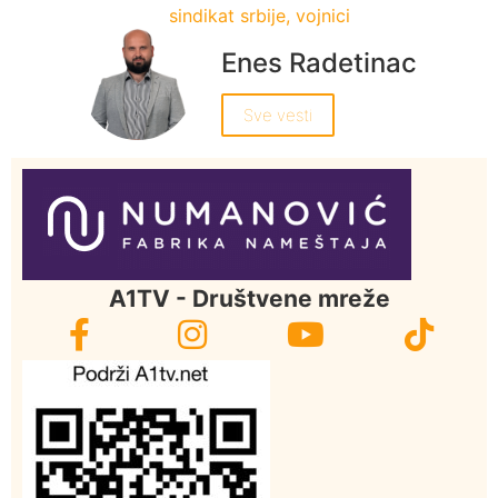
sindikat srbije
,
vojnici
Enes Radetinac
Sve vesti
A1TV - Društvene mreže