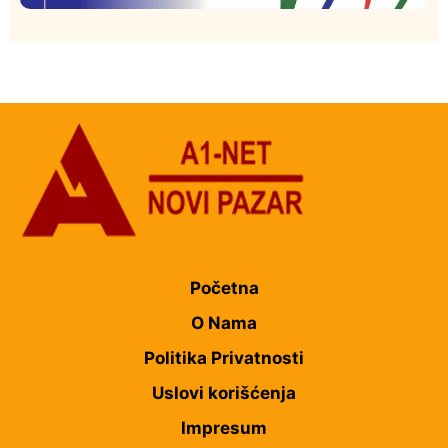
Istaknuto
Politika
177
Organizacija žena SDA Sandžaka osudila tekst
Informera o Anisi Fetahović i Adeli Melajac
Početna
O Nama
Politika Privatnosti
Uslovi korišćenja
Impresum