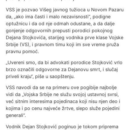
VSS je pozvao Višeg javnog tužioca u Novom Pazaru
da, „ako ima časti i malo nezavisnosti“, podigne
optužnicu i da od nje odmah odustane, a da dalje
gonjenje odgovornih prepusti porodici pokojnog
Dejana Stojkovića, starijeg vodnika prve klase Vojske
Srbije (VS), i pravnom timu koji im sve vreme pruža
pravnu pomoć.
„Uvereni smo, da bi advokati porodice Stojković vrlo
brzo označili odgovorne za Dejanovu smrt, i slučaj
priveli kraju“, piše u saopštenju.
VSS navodi da se na primeru ove pogibije najbolje
vidi da „Vojska Srbije ne služu svojoj ustavnoj svrsi,
već sitnim interesima pojedinaca koji nisu njen deo i
kojima i po cenu najveće žrtve, slepo služe pojedini
generali“.
Vodnik Dejan Stojković poginuo je tokom priprema