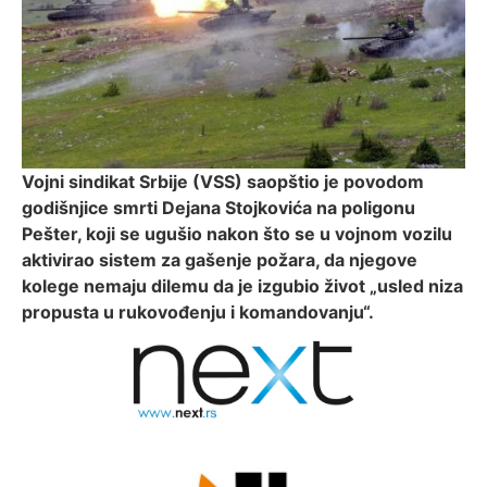
Vojni sindikat Srbije (VSS) saopštio je povodom
godišnjice smrti Dejana Stojkovića na poligonu
Pešter, koji se ugušio nakon što se u vojnom vozilu
aktivirao sistem za gašenje požara, da njegove
kolege nemaju dilemu da je izgubio život „usled niza
propusta u rukovođenju i komandovanju“.