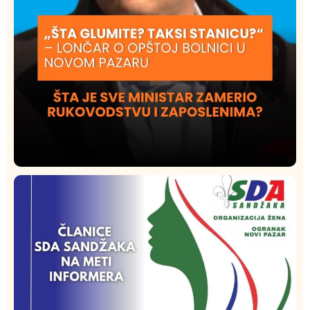
Društvo
Istaknuto
206
Lončar o Opštoj bolnici u Novom Pazaru: „Šta glumite?
Taksi stanicu?“