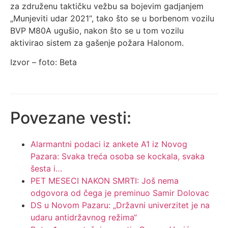
za združenu taktičku vežbu sa bojevim gadjanjem
„Munjeviti udar 2021“, tako što se u borbenom vozilu
BVP M80A ugušio, nakon što se u tom vozilu
aktivirao sistem za gašenje požara Halonom.
Izvor – foto: Beta
Povezane vesti:
Alarmantni podaci iz ankete A1 iz Novog
Pazara: Svaka treća osoba se kockala, svaka
šesta i…
PET MESECI NAKON SMRTI: Još nema
odgovora od čega je preminuo Samir Dolovac
DS u Novom Pazaru: „Državni univerzitet je na
udaru antidržavnog režima“