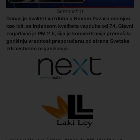
Screenshot
Danas je kvalitet vazduha u Novom Pazaru ocenjen
kao loš, sa indeksom kvaliteta vazduha od 74. Glavni
zagađivač je PM 2.5, čija je koncentracija premašila
godišnju vrednost preporučenu od strane Svetske
zdravstvene organizacije.