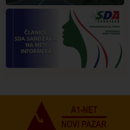
Društvo
Istaknuto
272
Požar od Magliča do Ušća, brda u plamenu –
vatrogasci na terenu
Istaknuto
Politika
173
Organizacija žena SDA Sandžaka osudila tekst
Informera o Anisi Fetahović i Adeli Melajac