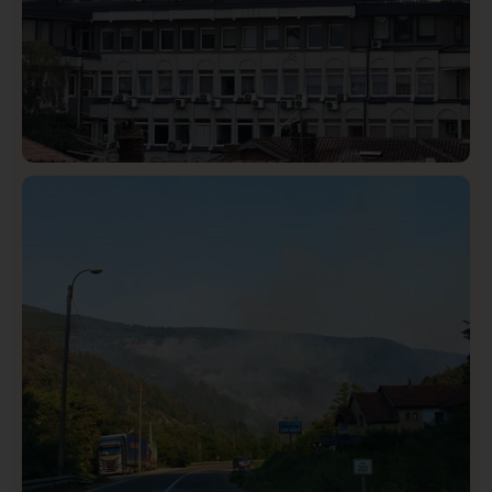
Hronika
Istaknuto
293
Podignut optužni predlog protiv E.A. zbog napada u
Novom Pazaru, produžen mu pritvor