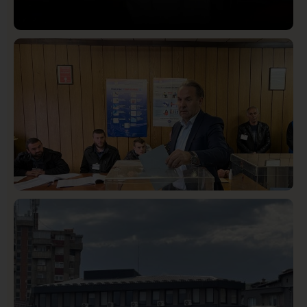
Društvo
Istaknuto
423
Lončar o Opštoj bolnici u Novom Pazaru: „Šta glumite?
Taksi stanicu?“
Istaknuto
Politika
326
Rasim Ljajić podneo ostavku na mesto predsednika
SDPS