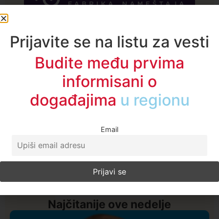
A1TV - Društvene mreže
Najčitanije ove nedelje