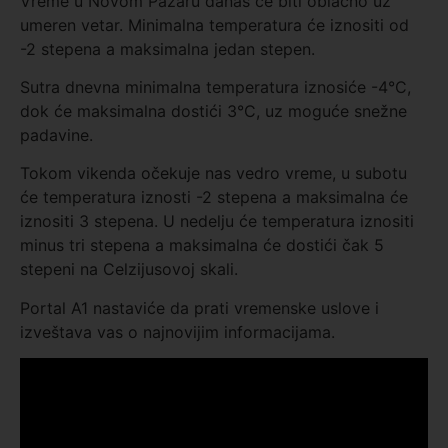
Vreme u Novom Pazaru danas će biti oblačno uz
umeren vetar. Minimalna temperatura će iznositi od
-2 stepena a maksimalna jedan stepen.
Sutra dnevna minimalna temperatura iznosiće -4°C,
dok će maksimalna dostići 3°C, uz moguće snežne
padavine.
Tokom vikenda očekuje nas vedro vreme, u subotu
će temperatura iznosti -2 stepena a maksimalna će
iznositi 3 stepena. U nedelju će temperatura iznositi
minus tri stepena a maksimalna će dostići čak 5
stepeni na Celzijusovoj skali.
Portal A1 nastaviće da prati vremenske uslove i
izveštava vas o najnovijim informacijama.