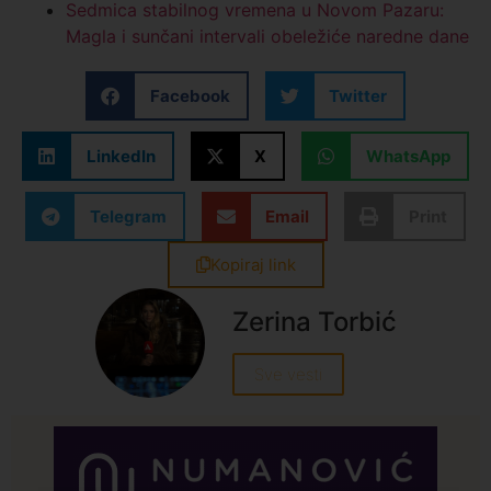
Sedmica stabilnog vremena u Novom Pazaru:
Magla i sunčani intervali obeležiće naredne dane
Facebook
Twitter
Prijavite se na listu za vesti
LinkedIn
X
WhatsApp
Budite među prvima
Telegram
Email
Print
informisani o
Kopiraj link
događajima
u regionu
Zerina Torbić
Email
Sve vesti