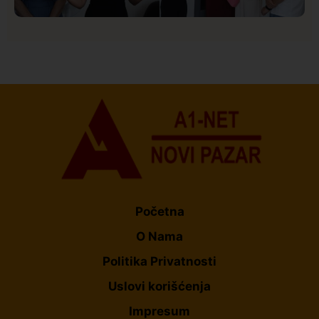
Društvo
Istaknuto
150
U Novom Pazaru počeo prvi HISBAS Neuro Kamp za
decu sa razvojnim izazovima
Početna
O Nama
Politika Privatnosti
Uslovi korišćenja
Impresum