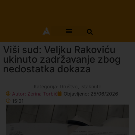
Viši sud: Veljku Rakoviću
ukinuto zadržavanje zbog
nedostatka dokaza
Kategorija:
Društvo
,
Istaknuto
Autor:
Zerina Torbić
Objavljeno:
25/06/2026
15:01