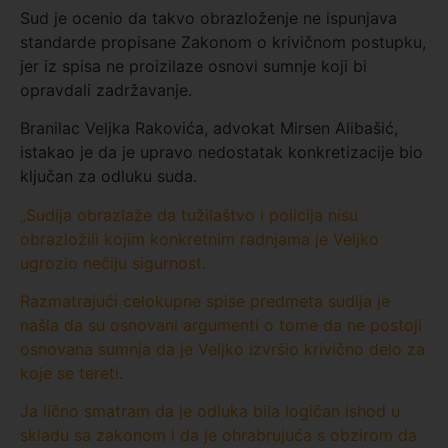
Sud je ocenio da takvo obrazloženje ne ispunjava
standarde propisane Zakonom o krivičnom postupku,
jer iz spisa ne proizilaze osnovi sumnje koji bi
opravdali zadržavanje.
Branilac Veljka Rakovića, advokat Mirsen Alibašić,
istakao je da je upravo nedostatak konkretizacije bio
ključan za odluku suda.
„Sudija obrazlaže da tužilaštvo i policija nisu
obrazložili kojim konkretnim radnjama je Veljko
ugrozio nečiju sigurnost.
Razmatrajući celokupne spise predmeta sudija je
našla da su osnovani argumenti o tome da ne postoji
osnovana sumnja da je Veljko izvršio krivično delo za
koje se tereti.
Ja lično smatram da je odluka bila logičan ishod u
skladu sa zakonom i da je ohrabrujuća s obzirom da