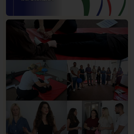
Istaknuto
Politika
169
Organizacija žena SDA Sandžaka osudila tekst
Informera o Anisi Fetahović i Adeli Melajac