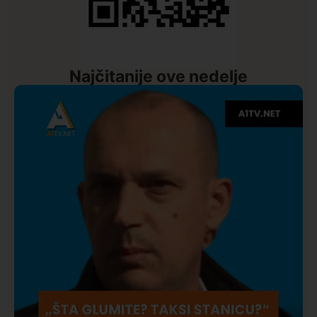
Najčitanije ove nedelje