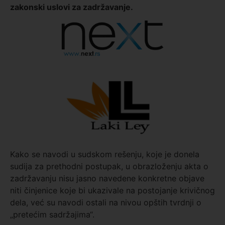
zakonski uslovi za zadržavanje.
Kako se navodi u sudskom rešenju, koje je donela
sudija za prethodni postupak, u obrazloženju akta o
zadržavanju nisu jasno navedene konkretne objave
niti činjenice koje bi ukazivale na postojanje krivičnog
dela, već su navodi ostali na nivou opštih tvrdnji o
„pretećim sadržajima“.