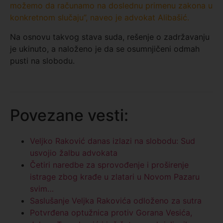
možemo da računamo na doslednu primenu zakona u
konkretnom slučaju”, naveo je advokat Alibašić.
Na osnovu takvog stava suda, rešenje o zadržavanju
je ukinuto, a naloženo je da se osumnjičeni odmah
pusti na slobodu.
Povezane vesti:
Veljko Raković danas izlazi na slobodu: Sud
usvojio žalbu advokata
Četiri naredbe za sprovođenje i proširenje
istrage zbog krađe u zlatari u Novom Pazaru
svim…
Saslušanje Veljka Rakovića odloženo za sutra
Potvrđena optužnica protiv Gorana Vesića,