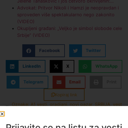
Jelene Tanasković i još četvoro okrivljenih:…
Advokat: Pritvor Nikoli i Hamzi je neopravdan i
sproveden više spektakularno nego zakonito
(VIDEO)
Okupljeni građani: „Veljko je simbol slobode cele
Srbije” (VIDEO)
Facebook
Twitter
LinkedIn
X
WhatsApp
Telegram
Email
Print
Kopiraj link
Oznake:
A1 vesti
,
gradjani
,
novi pazar
,
SRBIJA
,
vest
dana
Zerina Torbić