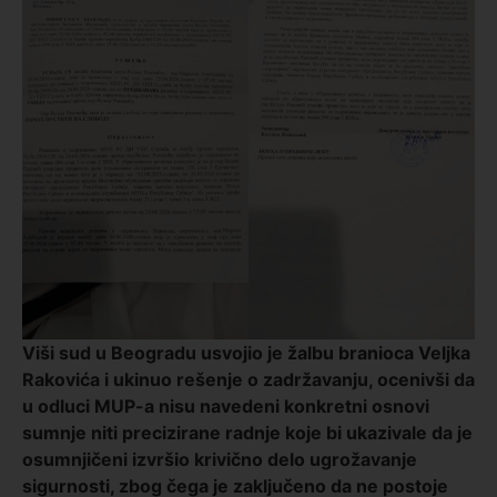
Viši sud u Beogradu usvojio je žalbu branioca Veljka
Rakovića i ukinuo rešenje o zadržavanju, ocenivši da
u odluci MUP-a nisu navedeni konkretni osnovi
sumnje niti precizirane radnje koje bi ukazivale da je
osumnjičeni izvršio krivično delo ugrožavanje
sigurnosti, zbog čega je zaključeno da ne postoje