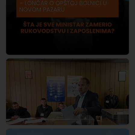
Društvo
Istaknuto
409
Lončar o Opštoj bolnici u Novom Pazaru: „Šta glumite?
Taksi stanicu?“