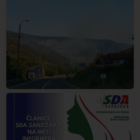
Istaknuto
Politika
320
Rasim Ljajić podneo ostavku na mesto predsednika
SDPS
Društvo
Istaknuto
216
Požar od Magliča do Ušća, brda u plamenu –
vatrogasci na terenu