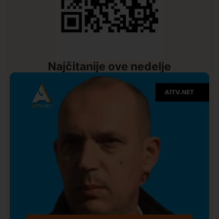
Najčitanije ove nedelje