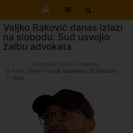
Veljko Raković danas izlazi
na slobodu: Sud usvojio
žalbu advokata
Kategorija:
Društvo
,
Istaknuto
Autor:
Zerina Torbić
Objavljeno:
25/06/2026
13:23