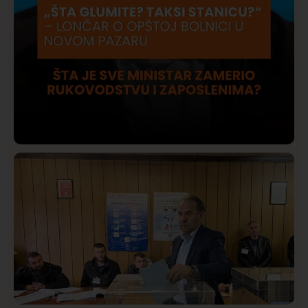
Društvo
Istaknuto
421
Lončar o Opštoj bolnici u Novom Pazaru: „Šta glumite?
Taksi stanicu?“