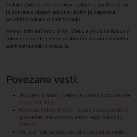
Odluka suda doneta je nakon žalbenog postupka koji
je pokrenuo njegov advokat, kojim je osporena
prvobitna odluka o zadržavanju.
Prema istim informacijama, očekuje se da će Raković
tokom dana biti pušten na slobodu, nakon završetka
administrativnih procedura.
Povezane vesti:
Okupljeni građani: „Veljko je simbol slobode cele
Srbije” (VIDEO)
Advokat: Pritvor Nikoli i Hamzi je neopravdan i
sproveden više spektakularno nego zakonito
(VIDEO)
Viši sud: Veljku Rakoviću ukinuto zadržavanje