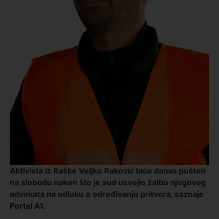
Aktivista iz Raške Veljko Raković biće danas pušten
na slobodu nakon što je sud usvojio žalbu njegovog
advokata na odluku o određivanju pritvora, saznaje
Portal A1.