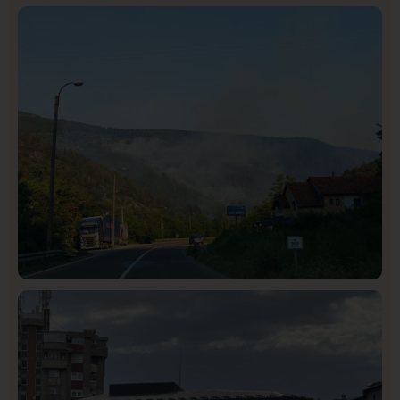
Istaknuto
Politika
326
Rasim Ljajić podneo ostavku na mesto predsednika
SDPS
Društvo
Istaknuto
272
Požar od Magliča do Ušća, brda u plamenu –
vatrogasci na terenu