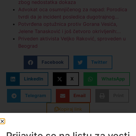
zbog nedostatka dokaza
Advokat oca osumnjičenog za napad: Porodica
tvrdi da je incident posledica dugotrajnog…
Potvrđena optužnica protiv Gorana Vesića,
Jelene Tanasković i još četvoro okrivljenih:…
Priveden aktivista Veljko Raković, sproveden u
Beograd
Facebook
Twitter
LinkedIn
X
WhatsApp
Telegram
Email
Print
Kopiraj link
Oznake:
A1 vesti
,
gradjani
,
novi pazar
,
SRBIJA
,
vest
dana