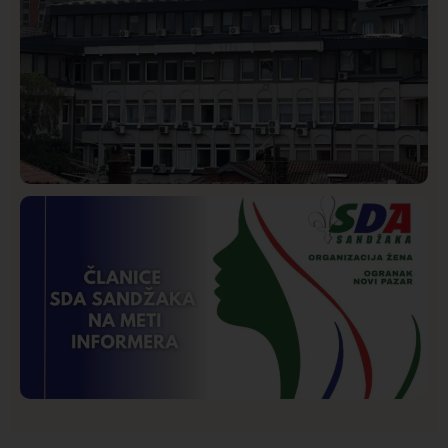
Hronika
Istaknuto
224
Podignut optužni predlog protiv E.A. zbog napada u
Novom Pazaru, produžen mu pritvor
Istaknuto
Politika
172