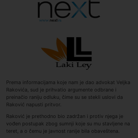
Prema informacijama koje nam je dao advokat Veljka
Rakovića, sud je prihvatio argumente odbrane i
preinačio raniju odluku, čime su se stekli uslovi da
Raković napusti pritvor.
Raković je prethodno bio zadržan i protiv njega je
vođen postupak zbog sumnji koje su mu stavljene na
teret, a o čemu je javnost ranije bila obaveštena.