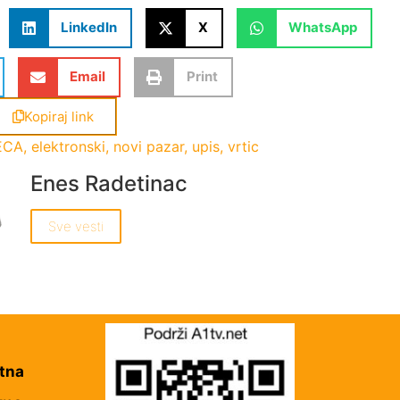
LinkedIn
X
WhatsApp
Email
Print
Kopiraj link
ECA
,
elektronski
,
novi pazar
,
upis
,
vrtic
Enes Radetinac
Sve vesti
tna