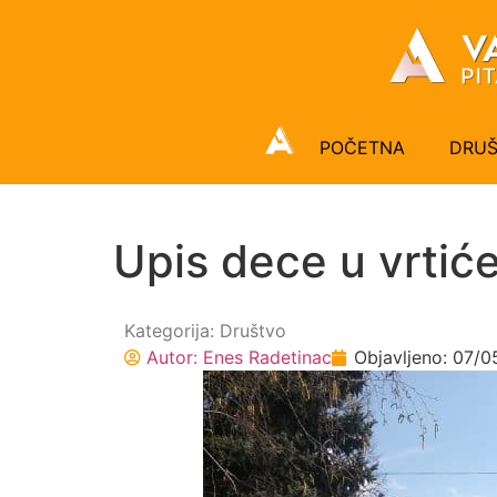
POČETNA
DRU
Upis dece u vrtić
Kategorija:
Društvo
Autor:
Enes Radetinac
Objavljeno:
07/0