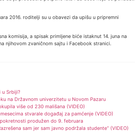
ra 2016. roditelji su u obavezi da upišu u pripremni
a komisija, a spisak primljene biće istaknut 14. juna na
na njihovom zvaničnom sajtu i Facebook stranici.
 u Srbiji?
oku na Državnom univerzitetu u Novom Pazaru
kupila više od 230 mališana (VIDEO)
ce mesecima stvarale događaj za pamćenje (VIDEO)
pokretnosti produžen do 9. februara
„Razrešena sam jer sam javno podržala studente“ (VIDEO)