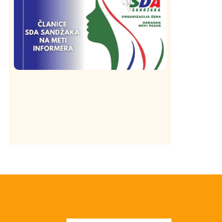
Hronika
Istaknuto
213
Podignut optužni predlog protiv E.A.
zbog napada u Novom Pazaru,
produžen mu pritvor
Istaknuto
Politika
172
Organizacija žena SDA Sandžaka osudila
tekst Informera o Anisi Fetahović i Adeli
Melajac