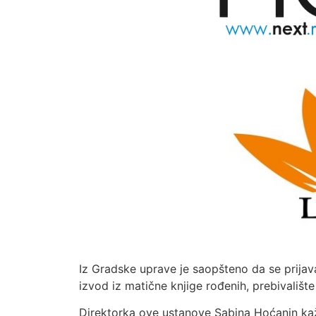
Iz Gradske uprave je saopšteno da se prija
izvod iz matične knjige rođenih, prebivalište
Direktorka ove ustanove Sabina Hoćanin kaž