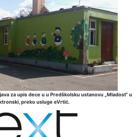
java za upis dece u u Predškolsku ustanovu „Mladost“ u
ktronski, preko usluge eVrtić.