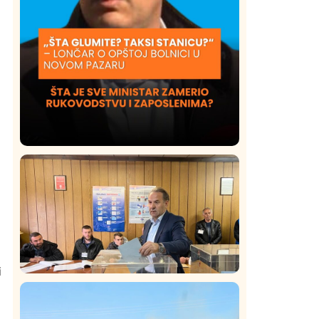
Društvo
Istaknuto
421
Lončar o Opštoj bolnici u Novom
Pazaru: „Šta glumite? Taksi stanicu?“
i
Istaknuto
Politika
326
Rasim Ljajić podneo ostavku na mesto