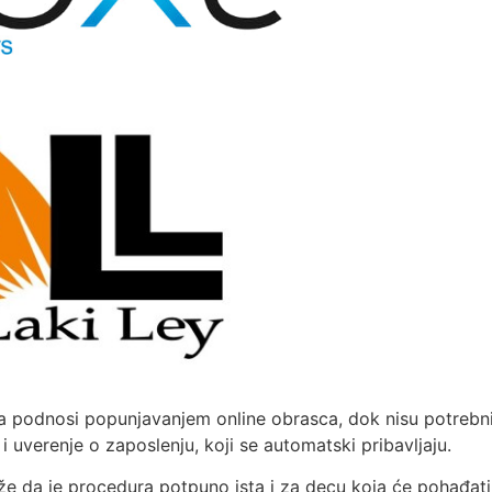
va podnosi popunjavanjem online obrasca, dok nisu potrebn
 i uverenje o zaposlenju, koji se automatski pribavljaju.
e da je procedura potpuno ista i za decu koja će pohađati