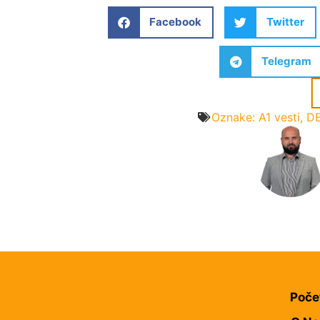
Facebook
Twitter
Telegram
Oznake:
A1 vesti
,
D
Poče