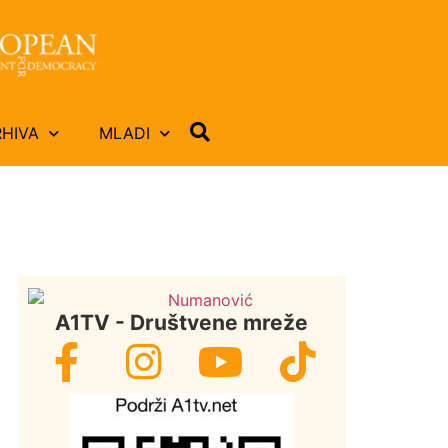
RHIVA
MLADI
A1TV - Društvene mreže