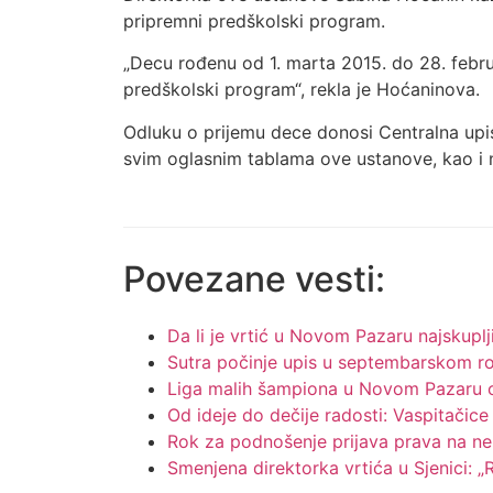
pripremni predškolski program.
„Decu rođenu od 1. marta 2015. do 28. februa
predškolski program“, rekla je Hoćaninova.
Odluku o prijemu dece donosi Centralna upisn
svim oglasnim tablama ove ustanove, kao i 
Povezane vesti:
Da li je vrtić u Novom Pazaru najskuplji
Sutra počinje upis u septembarskom r
Liga malih šampiona u Novom Pazaru o
Od ideje do dečije radosti: Vaspitači
Rok za podnošenje prijava prava na ne
Smenjena direktorka vrtića u Sjenici: 