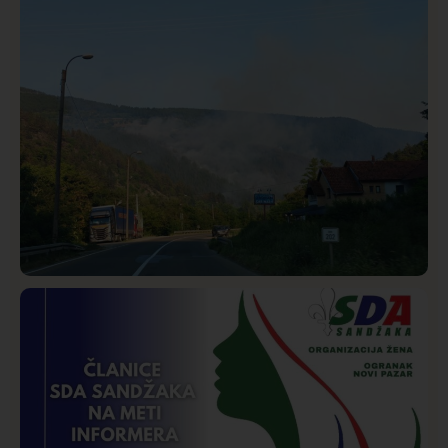
Rasim Ljajić podneo ostavku na mesto predsednika
SDPS
Društvo
Istaknuto
268
Požar od Magliča do Ušća, brda u plamenu –
vatrogasci na terenu