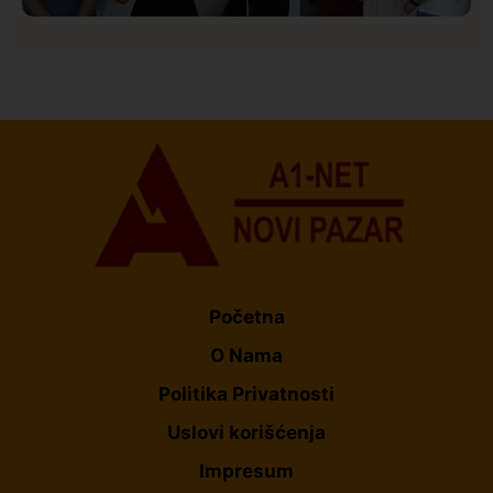
Društvo
Istaknuto
155
U Novom Pazaru počeo prvi HISBAS Neuro Kamp za
decu sa razvojnim izazovima
Početna
O Nama
Politika Privatnosti
Uslovi korišćenja
Impresum