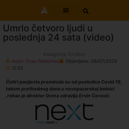
Umrlo četvoro ljudi u
poslednja 24 sata (video)
Kategorija:
Društvo
Autor:
Enes Radetinac
Objavljeno:
08/07/2020
12:52
Četiri pacijenta preminula su od posledica Covid 19,
tokom prethodnog dana u novopazarskoj bolnici
,rekao je direktor Doma zdravlja Ervin Ćorović.