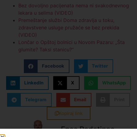
Bez dovoljno pacijenata nema ni svakodnevnog
lekara u selima (VIDEO)
Premeštanje službi Doma zdravlja u toku,
zdravstvene usluge pružaće se bez prekida
(VIDEO)
Lončar o Opštoj bolnici u Novom Pazaru: „Šta
glumite? Taksi stanicu?“
Facebook
Twitter
LinkedIn
X
WhatsApp
Telegram
Email
Print
Kopiraj link
Enes Radetinac