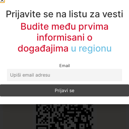
Sve vesti
Prijavite se na listu za vesti
Budite među prvima
informisani o
događajima
u regionu
A1TV - Društvene mreže
Email