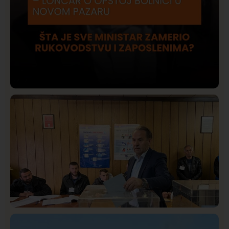
Društvo
Istaknuto
420
Lončar o Opštoj bolnici u Novom Pazaru: „Šta glumite?
Taksi stanicu?“
Istaknuto
Politika
322