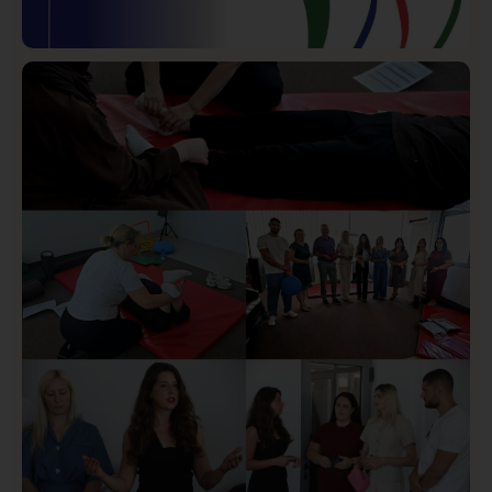
Istaknuto
Politika
171
Organizacija žena SDA Sandžaka osudila tekst
Informera o Anisi Fetahović i Adeli Melajac