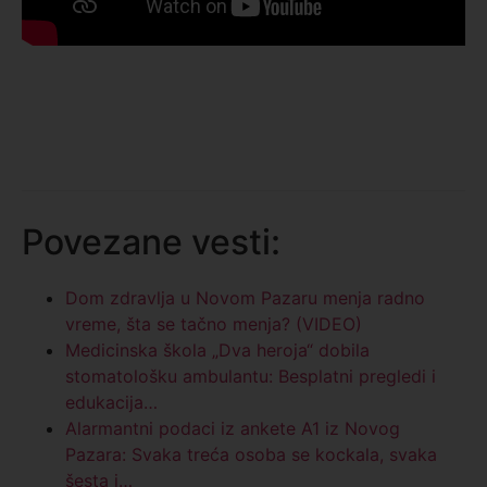
Povezane vesti:
Dom zdravlja u Novom Pazaru menja radno
vreme, šta se tačno menja? (VIDEO)
Medicinska škola „Dva heroja“ dobila
stomatološku ambulantu: Besplatni pregledi i
edukacija…
Alarmantni podaci iz ankete A1 iz Novog
Pazara: Svaka treća osoba se kockala, svaka
šesta i…