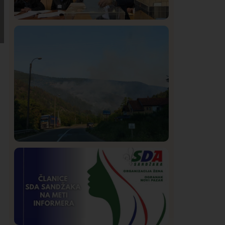
Istaknuto
Politika
320
Rasim Ljajić podneo ostavku na mesto
predsednika SDPS
Društvo
Istaknuto
217
Požar od Magliča do Ušća, brda u
plamenu – vatrogasci na terenu