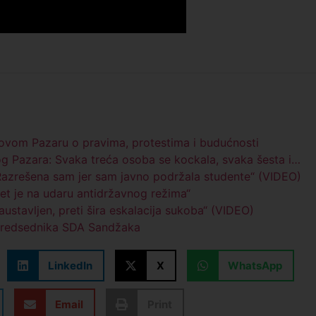
ovom Pazaru o pravima, protestima i budućnosti
og Pazara: Svaka treća osoba se kockala, svaka šesta i…
„Razrešena sam jer sam javno podržala studente“ (VIDEO)
et je na udaru antidržavnog režima“
austavljen, preti šira eskalacija sukoba“ (VIDEO)
 predsednika SDA Sandžaka
LinkedIn
X
WhatsApp
Email
Print