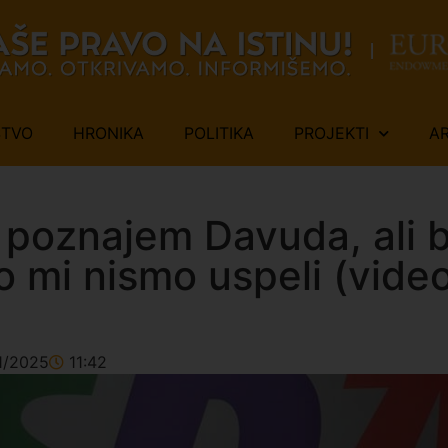
ŠTVO
HRONIKA
POLITIKA
PROJEKTI
A
e poznajem Davuda, ali b
o mi nismo uspeli (vide
1/2025
11:42