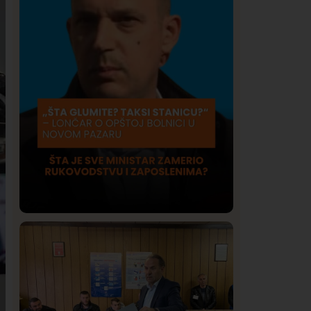
Društvo
Istaknuto
409
Lončar o Opštoj bolnici u Novom
Pazaru: „Šta glumite? Taksi stanicu?“