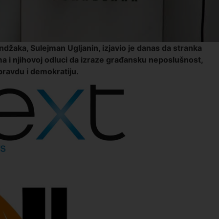
žaka, Sulejman Ugljanin, izjavio je danas da stranka
 i njihovoj odluci da izraze građansku neposlušnost,
pravdu i demokratiju.