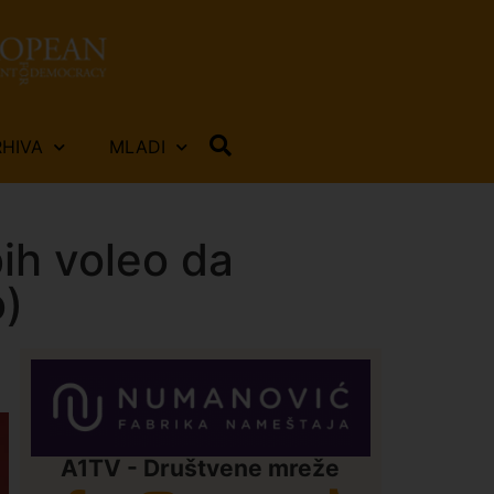
RHIVA
MLADI
ih voleo da
o)
A1TV - Društvene mreže