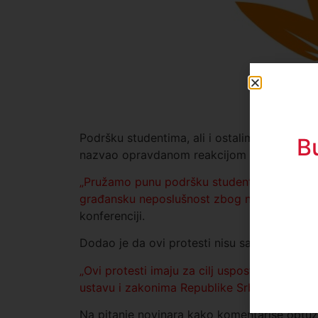
Podršku studentima, ali i ostalim građanima
B
nazvao opravdanom reakcijom na aktuelno s
„Pružamo punu podršku studentima, učenicim
građansku neposlušnost zbog neodgovornog
konferenciji.
Dodao je da ovi protesti nisu samo reakcija
„Ovi protesti imaju za cilj uspostavljanje pra
ustavu i zakonima Republike Srbije,“ naglasio
Na pitanje novinara kako komentariše optužb