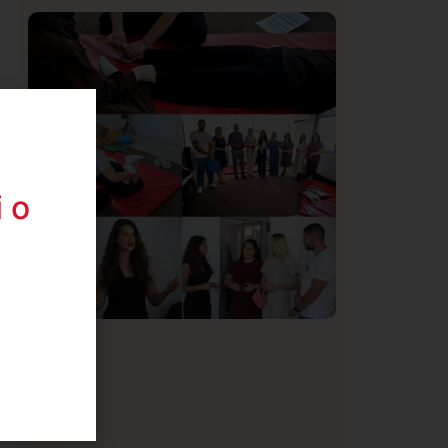
Istaknuto
Politika
169
Organizacija žena SDA Sandžaka osudila
tekst Informera o Anisi Fetahović i Adeli
Melajac
 o
Društvo
Istaknuto
150
U Novom Pazaru počeo prvi HISBAS
i
Neuro Kamp za decu sa razvojnim
izazovima