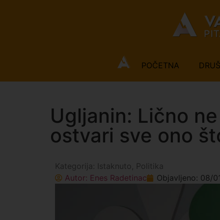
POČETNA
DRU
Ugljanin: Lično n
ostvari sve ono št
Kategorija:
Istaknuto
,
Politika
Autor:
Enes Radetinac
Objavljeno:
08/0