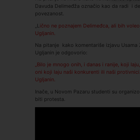
Davuda Delimeđža označio kao da radi i del
povezanost.
„L
ično ne poznajem Delimeđca, ali bih voleo 
Ugljanin.
Na pitanje kako komentariše izjavu Usama Zuko
Ugljanin je odgovorio:
„Bilo je mnogo onih, i danas i ranije, koji l
oni koji laju naši konkurenti ili naši protivnic
Ugljanin.
Inače, u Novom Pazaru studenti su organizov
biti protesta.