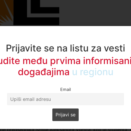
Prijavite se na listu za vesti
 koji se odluče na građansku neposlušnost, Ugljanin je
udite među prvima informisani
tanje u društvu.
događajima
u regionu
a i građanima koji koriste svoje ustavno pravo da izraze
 ponašanja vlasti,
“ izjavio je Ugljanin na današnjoj
Email
 studenata, već odraz opšteg nezadovoljstva u društvu.
vne države u kojoj će svi građani i institucije biti povinovan
 je Ugljanin.
e predsednika Srbije Aleksandra Vučića, koji je studenta