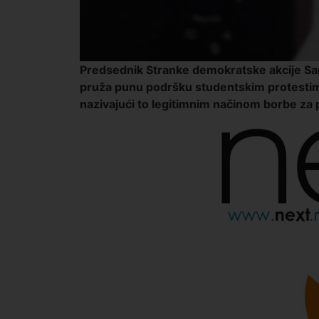
Predsednik Stranke demokratske akcije Sand
pruža punu podršku studentskim protestima
nazivajući to legitimnim načinom borbe za 