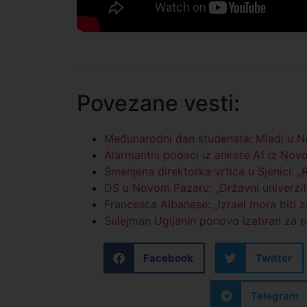
Povezane vesti:
Međunarodni dan studenata: Mladi u N
Alarmantni podaci iz ankete A1 iz Nov
Smenjena direktorka vrtića u Sjenici: 
DS u Novom Pazaru: „Državni univerzit
Francesca Albanese: „Izrael mora biti z
Sulejman Ugljanin ponovo izabran za
Facebook
Twitter
Telegram