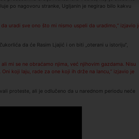
uje po nagovoru stranke, Ugljanin je negirao bilo kakvu
da uradi sve ono što mi nismo uspeli da uradimo,“ izjavio j
rlića da će Rasim Ljajić i on biti „oterani u istoriju“,
aju, ali mi se ne obraćamo njima, već njihovim gazdama. Nisu
i. Oni koji laju, rade za one koji ih drže na lancu,“ izjavio je
ali proteste, ali je odlučeno da u narednom periodu neće