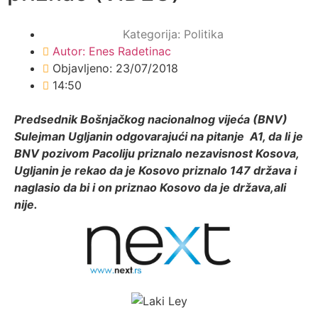
Kategorija:
Politika
Autor:
Enes Radetinac
Objavljeno:
23/07/2018
14:50
Predsednik Bošnjačkog nacionalnog vijeća (BNV)
Sulejman Ugljanin odgovarajući na pitanje A1, da li je
BNV pozivom Pacoliju priznalo nezavisnost Kosova,
Ugljanin je rekao da je Kosovo priznalo 147 država i
naglasio da bi i on priznao Kosovo da je država,ali
nije.