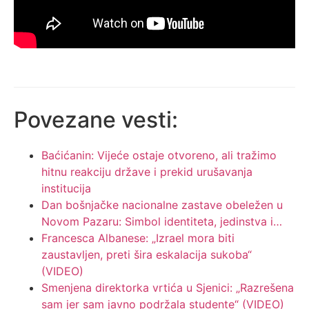
Povezane vesti:
Baćićanin: Vijeće ostaje otvoreno, ali tražimo
hitnu reakciju države i prekid urušavanja
institucija
Dan bošnjačke nacionalne zastave obeležen u
Novom Pazaru: Simbol identiteta, jedinstva i…
Francesca Albanese: „Izrael mora biti
zaustavljen, preti šira eskalacija sukoba“
(VIDEO)
Smenjena direktorka vrtića u Sjenici: „Razrešena
sam jer sam javno podržala studente“ (VIDEO)