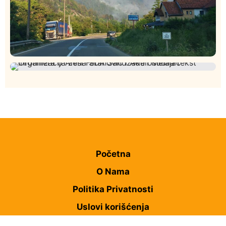
Društvo
Istaknuto
272
Požar od Magliča do Ušća, brda u plamenu –
Istaknuto
Politika
173
vatrogasci na terenu
Organizacija žena SDA Sandžaka osudila tekst
Informera o Anisi Fetahović i Adeli Melajac
Početna
O Nama
Politika Privatnosti
Uslovi korišćenja
Impresum