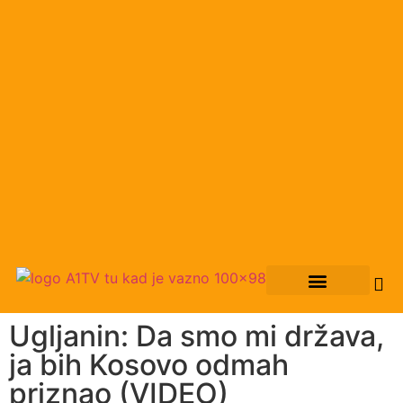
Ugljanin: Da smo mi država,
ja bih Kosovo odmah
priznao (VIDEO)