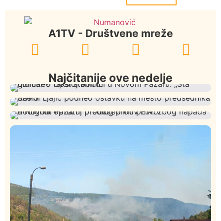
A1TV - Društvene mreže
Najčitanije ove nedelje
Društvo
Istaknuto
422
Lončar o Opštoj bolnici u Novom Pazaru: „Šta glumite?
Istaknuto
Politika
326
Taksi stanicu?“
Rasim Ljajić podneo ostavku na mesto predsednika
Hronika
Istaknuto
282
SDPS
Podignut optužni predlog protiv E.A. zbog napada u
Novom Pazaru, produžen mu pritvor