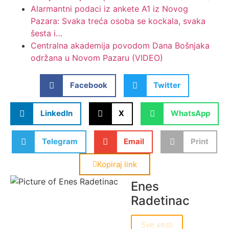
Alarmantni podaci iz ankete A1 iz Novog
Pazara: Svaka treća osoba se kockala, svaka
šesta i…
Centralna akademija povodom Dana Bošnjaka
održana u Novom Pazaru (VIDEO)
Facebook
Twitter
LinkedIn
X
WhatsApp
Telegram
Email
Print
Kopiraj link
Enes
Radetinac
Sve vesti