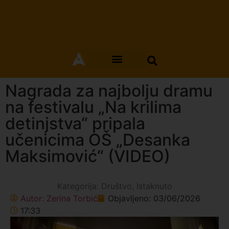
Nagrada za najbolju dramu
na festivalu „Na krilima
detinjstva“ pripala
učenicima OŠ „Desanka
Maksimović“ (VIDEO)
Kategorija:
Društvo
,
Istaknuto
Autor:
Zerina Torbić
Objavljeno:
03/06/2026
17:33