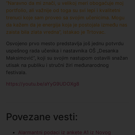
“Naravno da mi znači, u velikoj meri obogaćuje moj
portfolio, ali važnije od toga su svi lepi i kvalitetni
trenuci koje sam proveo sa svojim učenicima. Mogu
da kažem da je energija koja je postojala između nas
zaista bila zlata vredna”, istakao je Trtovac.
Osvojeno prvo mesto predstavlja još jednu potvrdu
uspešnog rada učenika i nastavnika OŠ „Desanka
Maksimović“, koji su svojim nastupom ostavili snažan
utisak na publiku i stručni žiri međunarodnog
festivala.
https://youtu.be/aYyG9UDOXg8
Povezane vesti:
Alarmantni podaci iz ankete A1 iz Novog