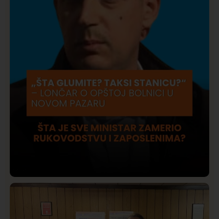
Društvo
Istaknuto
415
Lončar o Opštoj bolnici u Novom Pazaru: „Šta glumite?
Taksi stanicu?“