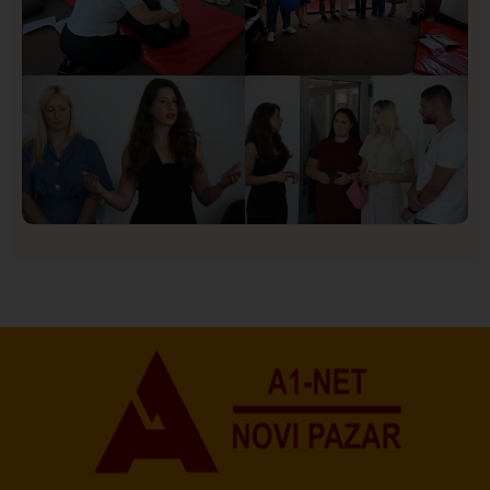
Društvo
Istaknuto
154
U Novom Pazaru počeo prvi HISBAS Neuro Kamp za
decu sa razvojnim izazovima