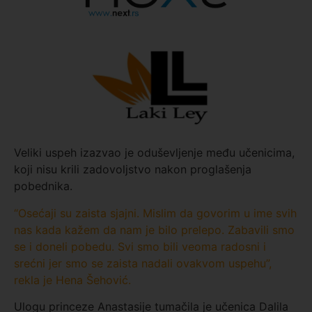
Veliki uspeh izazvao je oduševljenje među učenicima,
koji nisu krili zadovoljstvo nakon proglašenja
pobednika.
“Osećaji su zaista sjajni. Mislim da govorim u ime svih
nas kada kažem da nam je bilo prelepo. Zabavili smo
se i doneli pobedu. Svi smo bili veoma radosni i
srećni jer smo se zaista nadali ovakvom uspehu”,
rekla je Hena Šehović.
Ulogu princeze Anastasije tumačila je učenica Dalila