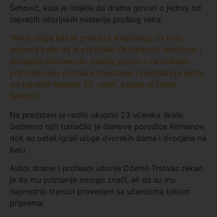
Šehović, koja je istakla da drama govori o jednoj od
najvećih istorijskih misterija prošlog veka.
“Moja uloga bila je princeza Anastasija, za koju
legenda kaže da je preživela Oktobarsku revoluciju i
streljanje Romanovih. Drama govori o navodnom
preživljavanju princeze Anastasije i predstavlja jednu
od najvećih legendi 20. veka”, kazala je Dalila
Šehović.
Na predstavi je radilo ukupno 23 učenika škole.
Sedmoro njih tumačilo je članove porodice Romanov,
dok su ostali igrali uloge dvorskih dama i dvorjana na
balu.
Autor drame i profesor istorije Džemil Trtovac rekao
je da mu priznanje mnogo znači, ali da su mu
najvredniji trenuci provedeni sa učenicima tokom
priprema.