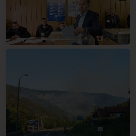
Istaknuto
Politika
321
Rasim Ljajić podneo ostavku na mesto predsednika
SDPS