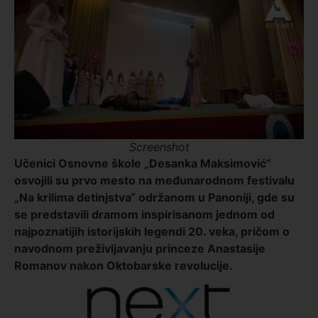
Screenshot
Učenici Osnovne škole „Desanka Maksimović“
osvojili su prvo mesto na međunarodnom festivalu
„Na krilima detinjstva“ održanom u Panoniji, gde su
se predstavili dramom inspirisanom jednom od
najpoznatijih istorijskih legendi 20. veka, pričom o
navodnom preživljavanju princeze Anastasije
Romanov nakon Oktobarske revolucije.