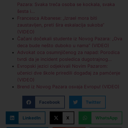
Pazara: Svaka treća osoba se kockala, svaka
šesta i…
Francesca Albanese: „Izrael mora biti
zaustavljen, preti šira eskalacija sukoba“
(VIDEO)
Čačani dočekali studente iz Novog Pazara: „Ova
deca bude nešto duboko u nama” (VIDEO)
Advokat oca osumnjičenog za napad: Porodica
tvrdi da je incident posledica dugotrajnog…
Evropski jezici odjekivali Novim Pazarom:
učenici dve škole priredili događaj za pamćenje
(VIDEO)
Brend iz Novog Pazara osvaja Evropu! (VIDEO)
Facebook
Twitter
LinkedIn
X
WhatsApp