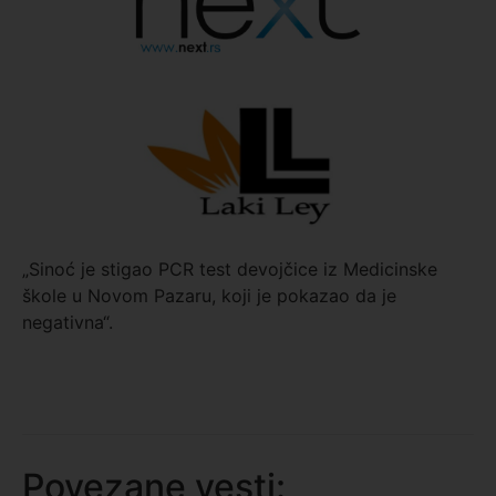
„Sinoć je stigao PCR test devojčice iz Medicinske
škole u Novom Pazaru, koji je pokazao da je
negativna“.
Povezane vesti: