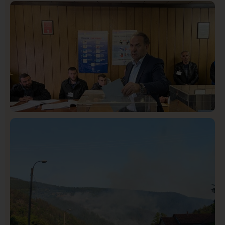
Društvo
Istaknuto
413
Lončar o Opštoj bolnici u Novom Pazaru: „Šta glumite?
Taksi stanicu?“
Istaknuto
Politika
321
Rasim Ljajić podneo ostavku na mesto predsednika
SDPS