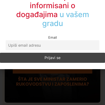
Budite među prvima
informisani o
događajima
u regionu
Email