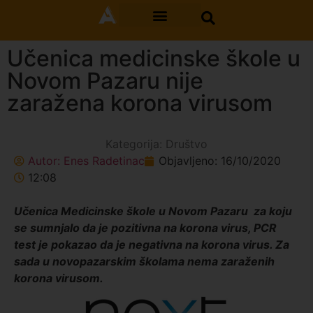
Učenica medicinske škole u
Novom Pazaru nije
zaražena korona virusom
Kategorija:
Društvo
Autor:
Enes Radetinac
Objavljeno:
16/10/2020
12:08
Učenica Medicinske škole u Novom Pazaru za koju
se sumnjalo da je pozitivna na korona virus, PCR
test je pokazao da je negativna na korona virus. Za
sada u novopazarskim školama nema zaraženih
korona virusom.