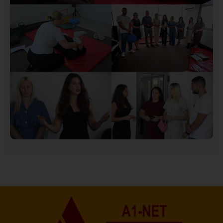
Društvo
Istaknuto
151
U Novom Pazaru počeo prvi HISBAS Neuro Kamp za
decu sa razvojnim izazovima