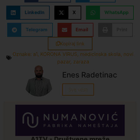
LinkedIn
X
WhatsApp
Telegram
Email
Print
Kopiraj link
Oznake:
a1
,
KORONA VIRUS
,
medicinska skola
,
novi
pazar
,
zaraza
Enes Radetinac
Sve vesti
A1TV - Društvene mreže