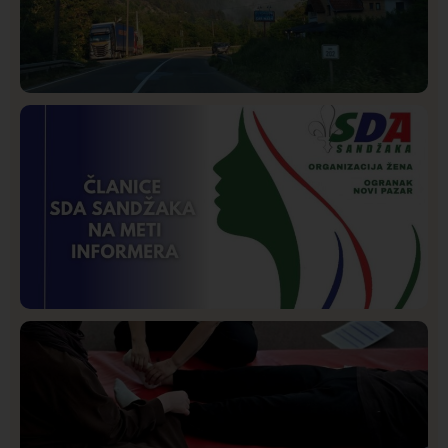
Društvo
Istaknuto
263
Požar od Magliča do Ušća, brda u plamenu –
vatrogasci na terenu
Istaknuto
Politika
170
Organizacija žena SDA Sandžaka osudila tekst
Informera o Anisi Fetahović i Adeli Melajac