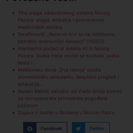
Tiha snaga zdravstvenog sistema Novog
Pazara: snaga, empatija i posvećenost
medicinskih sestara
Serafimović: „Rezerve krvi su na minimumu,
potrebni dobrovoljni davaoci” (VIDEO)
Alarmantni podaci iz ankete A1 iz Novog
Pazara: Svaka treća osoba se kockala, svaka
šesta i…
Medicinska škola „Dva heroja“ dobila
stomatološku ambulantu: Besplatni pregledi i
edukacija…
Husein Memić zatražio od Vlade Srbije pomoć
za novopazarske privrednike pogođene
požarom
Dojava o bombi u školama u Novom Pazru
Facebook
Twitter