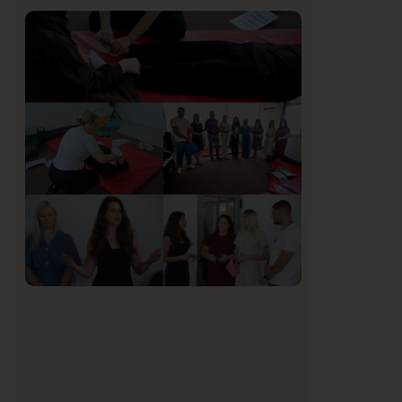
Istaknuto
Politika
170
Organizacija žena SDA Sandžaka osudila
tekst Informera o Anisi Fetahović i Adeli
Melajac
Društvo
Istaknuto
154
U Novom Pazaru počeo prvi HISBAS
Neuro Kamp za decu sa razvojnim
izazovima