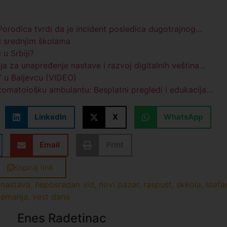
rodica tvrdi da je incident posledica dugotrajnog…
i srednjim školama
 u Srbiji?
a za unapređenje nastave i razvoj digitalnih veština…
“ u Baljevcu (VIDEO)
tomatološku ambulantu: Besplatni pregledi i edukacija…
LinkedIn
X
WhatsApp
Email
Print
Kopiraj link
,
nastava
,
neposredan vid
,
novi pazar
,
raspust
,
skkola
,
stefa
emanja
,
vest dana
Enes Radetinac