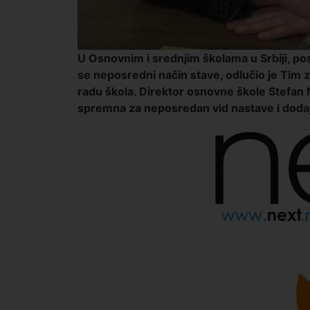
U Osnovnim i srednjim školama u Srbiji, po
se neposredni način stave, odlučio je Tim 
radu škola. Direktor osnovne škole Stefan 
spremna za neposredan vid nastave i dodaje