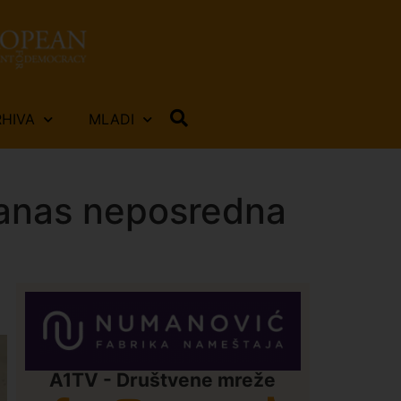
RHIVA
MLADI
danas neposredna
A1TV - Društvene mreže