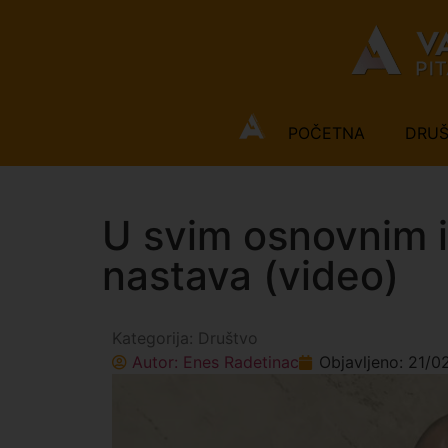
POČETNA
DRU
U svim osnovnim 
nastava (video)
Kategorija:
Društvo
Autor:
Enes Radetinac
Objavljeno:
21/0