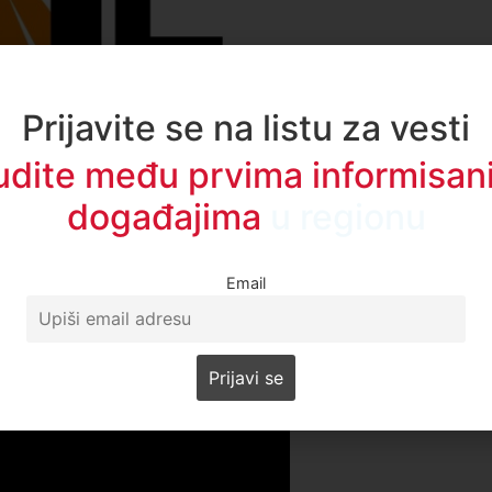
Prijavite se na listu za vesti
udite među prvima informisani
događajima
u regionu
Email