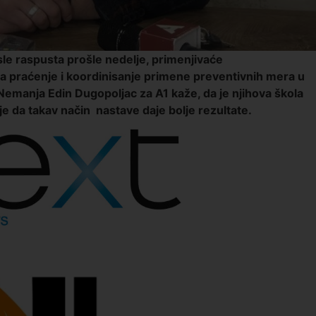
sle raspusta prošle nedelje, primenjivaće
za praćenje i koordinisanje primene preventivnih mera u
Nemanja Edin Dugopoljac za A1 kaže, da je njihova škola
 da takav način nastave daje bolje rezultate.