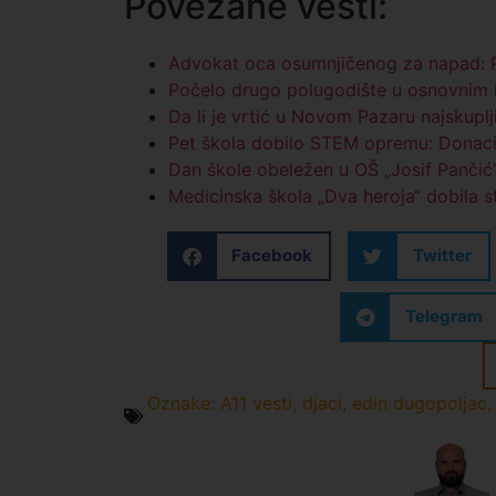
Povezane vesti:
Advokat oca osumnjičenog za napad: Po
Počelo drugo polugodište u osnovnim 
Da li je vrtić u Novom Pazaru najskuplji
Pet škola dobilo STEM opremu: Donacij
Dan škole obeležen u OŠ „Josif Pančić
Medicinska škola „Dva heroja“ dobila s
Facebook
Twitter
Telegram
Oznake:
A11 vesti
,
djaci
,
edin dugopoljac