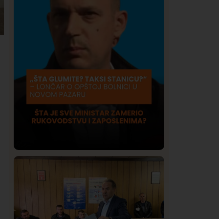
Društvo
Istaknuto
418
Lončar o Opštoj bolnici u Novom
Pazaru: „Šta glumite? Taksi stanicu?“