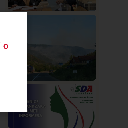
Istaknuto
Politika
322
Rasim Ljajić podneo ostavku na mesto
predsednika SDPS
 o
Društvo
Istaknuto
268
Požar od Magliča do Ušća, brda u
plamenu – vatrogasci na terenu