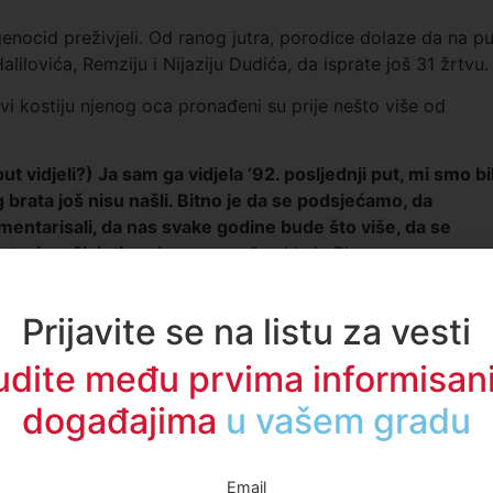
genocid preživjeli. Od ranog jutra, porodice dolaze da na pu
lilovića, Remziju i Nijaziju Dudića, da isprate još 31 žrtvu.
vi kostiju njenog oca pronađeni su prije nešto više od
ut vidjeli?) Ja sam ga vidjela ’92. posljednji put, mi smo bil
g brata još nisu našli. Bitno je da se podsjećamo, da
entarisali, da nas svake godine bude što više, da se
 nastavimo živjeti uprkos svemu“
, rekla je Elma.
ačnog para Remzije i Nijazije Dudić. Upravo za njima traga
Prijavite se na listu za vesti
odice Dudić. Ranijih godina i sama je ukopala oca, jednog
udite među prvima informisani
hitna dolazila, tužno je, jašta je teško, teško je tuđina a
događajima
u regionu
kosti, da se smjeste svi, da znaš da dođeš da proučiš
 kazala je Mehida.
a svekra Hameda Smajića, čeka Hasena. Hamedova supruga
Email