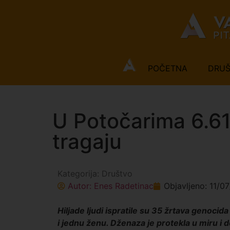
POČETNA
DRU
U Potočarima 6.6
tragaju
Kategorija:
Društvo
Autor:
Enes Radetinac
Objavljeno:
11/0
Hiljade ljudi ispratile su 35 žrtava genocid
i jednu ženu. Dženaza je protekla u miru i 