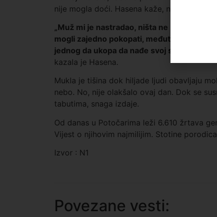
nije mogla doći. Hasena kaže, ne bi izdržala
„Muž mi je nastradao, ništa ne znamo za nje
mogli zajedno pokopati, međutim svekrva j
jednog da ukopa da nađe svoj smiraj ovdje. Is
kazala je Hasena.
Mukla je tišina dok hiljade ljudi obavljaju m
nebo. No, nije olakšalo ovaj dan. Dok se su
tabutima, snaga izdaje.
Od danas u Potočarima leži 6.610 žrtava gen
Vijest o njihovim najmilijim. Stotine porodic
Izvor : N1
Povezane vesti: