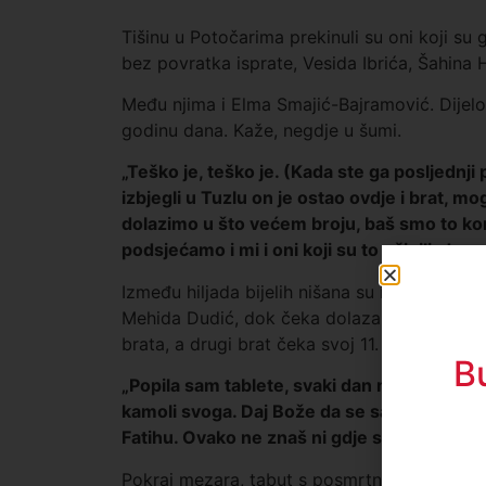
Tišinu u Potočarima prekinuli su oni koji su 
bez povratka isprate, Vesida Ibrića, Šahina Ha
Među njima i Elma Smajić-Bajramović. Dijelo
godinu dana. Kaže, negdje u šumi.
„Teško je, teško je. (Kada ste ga posljednji p
izbjegli u Tuzlu on je ostao ovdje i brat, mo
dolazimo u što većem broju, baš smo to kom
podsjećamo i mi i oni koji su to učinili, da
Između hiljada bijelih nišana su i mezari br
Mehida Dudić, dok čeka dolazak ostatka por
brata, a drugi brat čeka svoj 11. juli.
B
„Popila sam tablete, svaki dan mi je maltene 
kamoli svoga. Daj Bože da se samo pronađu 
Fatihu. Ovako ne znaš ni gdje su ni šta su“
,
Pokraj mezara, tabut s posmrtnim ostacim