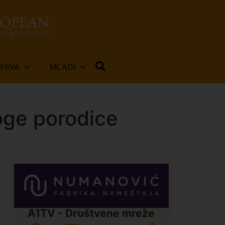
RHIVA
MLADI
oge porodice
e
A1TV - Društvene mreže