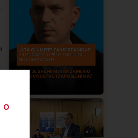
t
i
 o
Društvo
Istaknuto
420
Lončar o Opštoj bolnici u Novom
Pazaru: „Šta glumite? Taksi stanicu?“