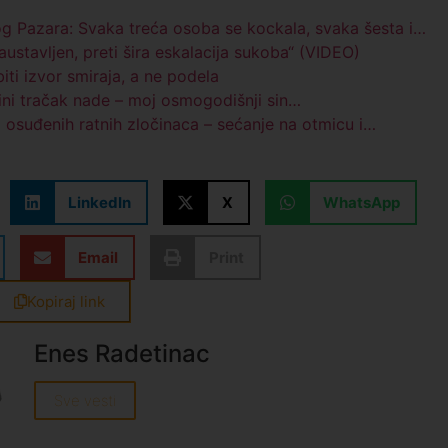
og Pazara: Svaka treća osoba se kockala, svaka šesta i…
austavljen, preti šira eskalacija sukoba“ (VIDEO)
ti izvor smiraja, a ne podela
ini tračak nade – moj osmogodišnji sin…
 osuđenih ratnih zločinaca – sećanje na otmicu i…
LinkedIn
X
WhatsApp
Email
Print
Kopiraj link
Enes Radetinac
Sve vesti