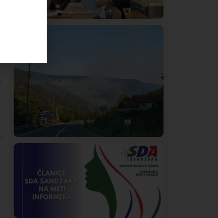
Istaknuto
Politika
323
Rasim Ljajić podneo ostavku na mesto
predsednika SDPS
o
u
.
Društvo
Istaknuto
269
Požar od Magliča do Ušća, brda u
plamenu – vatrogasci na terenu