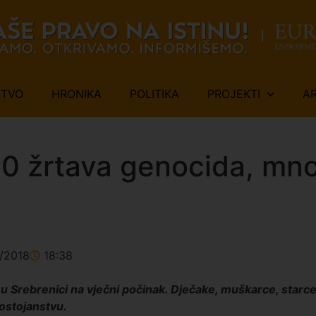
ŠTVO
HRONIKA
POLITIKA
PROJEKTI
A
10 žrtava genocida, mn
7/2018
18:38
a u Srebrenici na vječni počinak. Dječake, muškarce, starc
dostojanstvu.