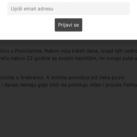
.
ga, pa smo čekali to da bilo šta od njega nađu da bi ih
e u takvom stanju u kakvom jeste, kaže dok je živa makar
ti mi je svaki 11. juli kad krene od 1. jula nikakva sam“
,
olitvu u Potočarima. Nakon niza kišnih dana, iznad njih vedr
sreću nakon 23 godine sa svojim najmilijim, no ovoga puta 
ocida u Srebrenici. A stotine porodica još čeka poziv.
a i danas nemaju gdje otići da pomiluju nišan i prouče Fatihu