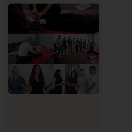
Istaknuto
Politika
171
Organizacija žena SDA Sandžaka osudila
tekst Informera o Anisi Fetahović i Adeli
Melajac
Društvo
Istaknuto
155
U Novom Pazaru počeo prvi HISBAS
Neuro Kamp za decu sa razvojnim
izazovima