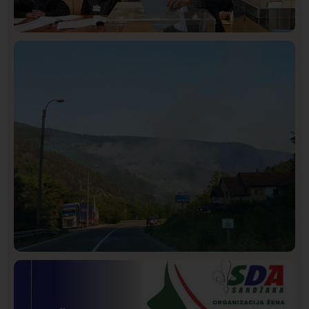
Istaknuto
Politika
321
Rasim Ljajić podneo ostavku na mesto predsednika
SDPS
Društvo
Istaknuto
240
Požar od Magliča do Ušća, brda u plamenu –
vatrogasci na terenu