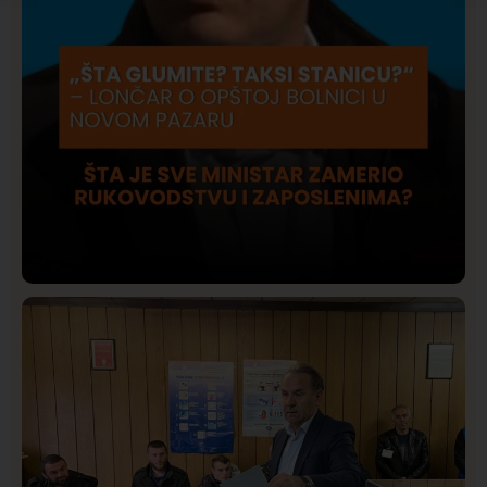
Društvo
Istaknuto
409
Lončar o Opštoj bolnici u Novom Pazaru: „Šta glumite?
Taksi stanicu?“