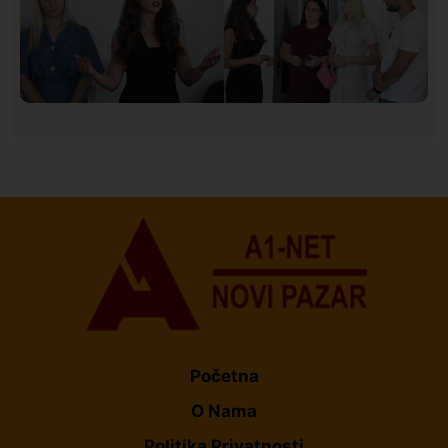
Društvo
Istaknuto
151
U Novom Pazaru počeo prvi HISBAS Neuro Kamp za
decu sa razvojnim izazovima
Početna
O Nama
Politika Privatnosti