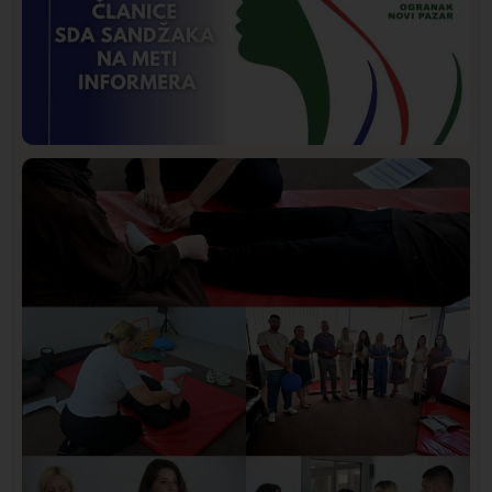
Istaknuto
Politika
169
Organizacija žena SDA Sandžaka osudila tekst
Informera o Anisi Fetahović i Adeli Melajac