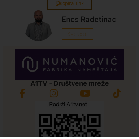
Kopiraj link
Enes Radetinac
Sve vesti
A1TV - Društvene mreže