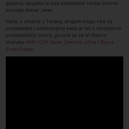
glasova, saopštio je juče predsednik turske izborne
komisije Ahmet Jener.
Inače, o situaciji u Turskoj, drugom krugu trke za
predsednika i očekivanjima kada je reč o rezultatima
predsedničkih izbora, govorili su za A1 članovi
stranaka
AKP
i
CHP
Senat Demirok Ličina
i
Beyza
Ecem Dogan
.