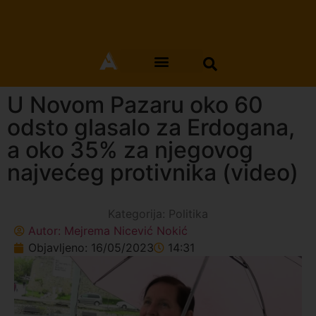
U Novom Pazaru oko 60
odsto glasalo za Erdogana,
a oko 35% za njegovog
najvećeg protivnika (video)
Kategorija:
Politika
Autor:
Mejrema Nicević Nokić
Objavljeno:
16/05/2023
14:31