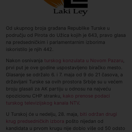
Od ukupnog broja građana Republike Turske u
području od Pirota do Užica kojih je 643, pravo glasa
na predsedničkim i parlamentarnim izborima
iskoristilo je njih 442.
Nakon osnivanja
turskog konzulata u Novom Pazaru
,
prvi put je ove godine uspostavljeno biračko mesto.
Glasanje se održalo 6. i 7. maja od 9 do 21 časova, a
državljani Turske sa ovih prostora Srbije su u većem
broju glasali za AK partiju u odnosu na najveću
opozicionu CHP stranku,
kako prenose podaci
turskog televizijskog kanala NTV
.
U Turskoj će u nedelju, 28. maja,
biti održan drugi
krug predsedničkih izbora
pošto nijedan od
kandidata u prvom krugu nije dobio više od 50 odsto