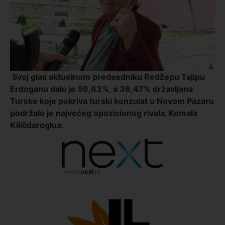
Svoj glas aktuelnom predsedniku Redžepu Tajipu
Erdoganu dalo je 59,63%, a 36,47% državljana
Turske koje pokriva turski konzulat u Novom Pazaru
podržalo je najvećeg opozicionog rivala, Kemala
Kiličdaroglua.