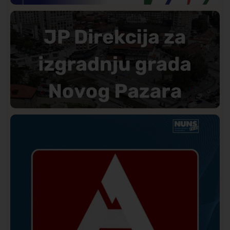
Istaknuto
Politika
177
Organizacija žena SDA Sandžaka osudila tekst
Informera o Anisi Fetahović i Adeli Melajac
Društvo
Istaknuto
173
Direkcija se izvinila A1tv.net zbog pretnji upućenih
novinaru: Biće utvrđena odgovornost učesnika