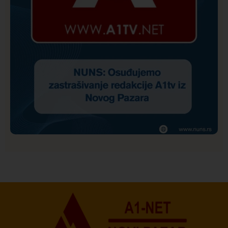
Društvo
Istaknuto
170
NUNS: Osuđujemo zastrašivanje redakcije A1tv iz
Novog Pazara