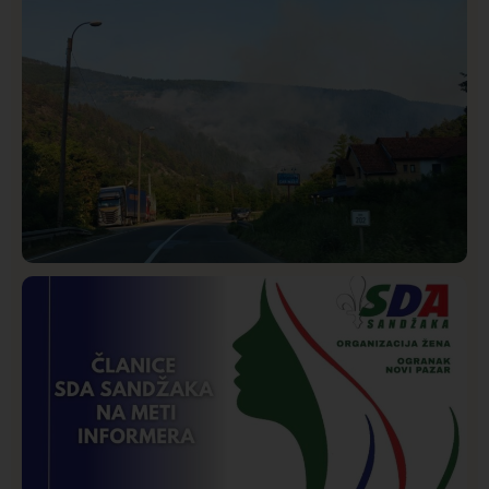
Društvo
Istaknuto
275
Požar od Magliča do Ušća, brda u plamenu –
vatrogasci na terenu