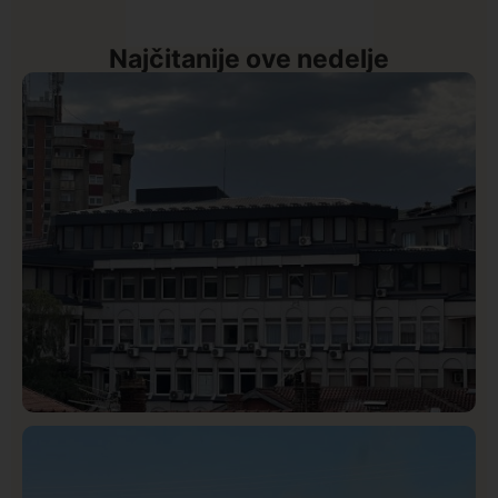
Najčitanije ove nedelje
Hronika
Istaknuto
331
Podignut optužni predlog protiv E.A. zbog napada u
Novom Pazaru, produžen mu pritvor