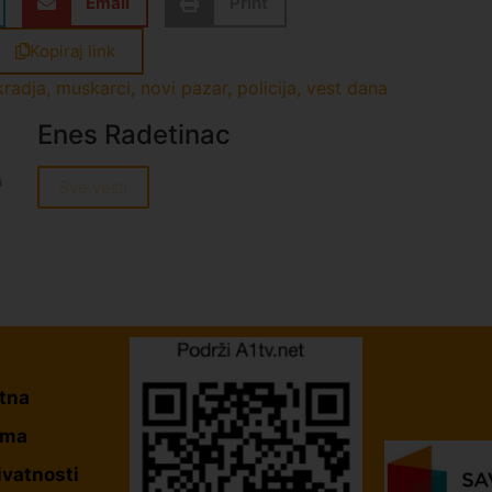
Email
Print
Kopiraj link
kradja
,
muskarci
,
novi pazar
,
policija
,
vest dana
Enes Radetinac
Sve vesti
tna
ama
ivatnosti