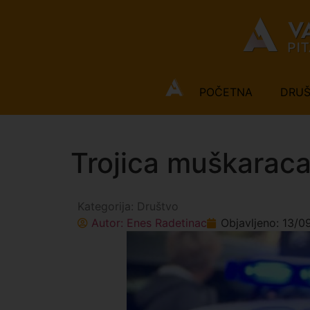
POČETNA
DRU
Trojica muškaraca 
Kategorija:
Društvo
Autor:
Enes Radetinac
Objavljeno:
13/0