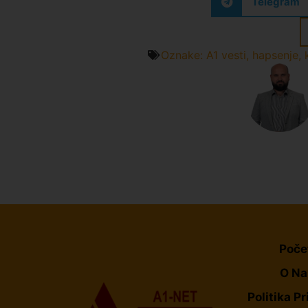
Telegram
Oznake:
A1 vesti
,
hapsenje
,
Poče
O N
Politika Pr