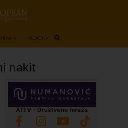
RHIVA
MLADI
i nakit
A1TV - Društvene mreže