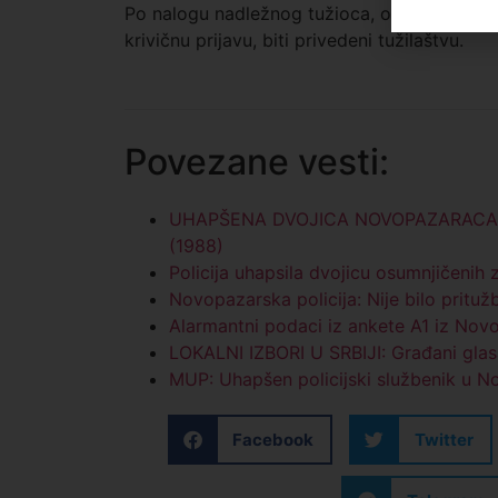
Po nalogu nadležnog tužioca, osumnjičenim
krivičnu prijavu, biti privedeni tužilaštvu.
Povezane vesti:
UHAPŠENA DVOJICA NOVOPAZARACA ZBO
(1988)
Policija uhapsila dvojicu osumnjičenih
Novopazarska policija: Nije bilo pritužb
Alarmantni podaci iz ankete A1 iz Nov
LOKALNI IZBORI U SRBIJI: Građani glas
MUP: Uhapšen policijski službenik u 
Facebook
Twitter