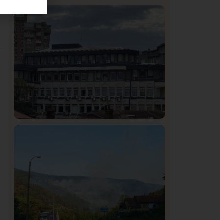
z
Istaknuto
Politika
326
Rasim Ljajić podneo ostavku na mesto
predsednika SDPS
Hronika
Istaknuto
292
Podignut optužni predlog protiv E.A.
zbog napada u Novom Pazaru,
produžen mu pritvor