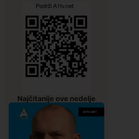
Najčitanije ove nedelje