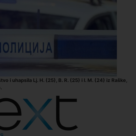
o i uhapsila Lj. H. (25), B. R. (25) i I. M. (24) iz Raške,
.