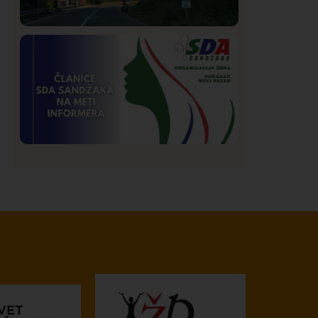
Društvo
Istaknuto
272
Požar od Magliča do Ušća, brda u
plamenu – vatrogasci na terenu
Istaknuto
Politika
173
Organizacija žena SDA Sandžaka osudila
tekst Informera o Anisi Fetahović i Adeli
Melajac