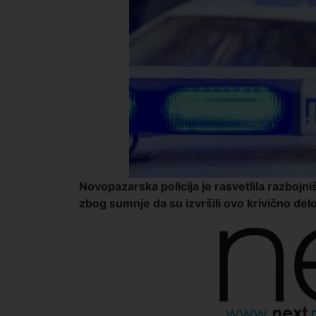
Novopazarska policija je rasvetlila razbojništv
zbog sumnje da su izvršili ovo krivično delo