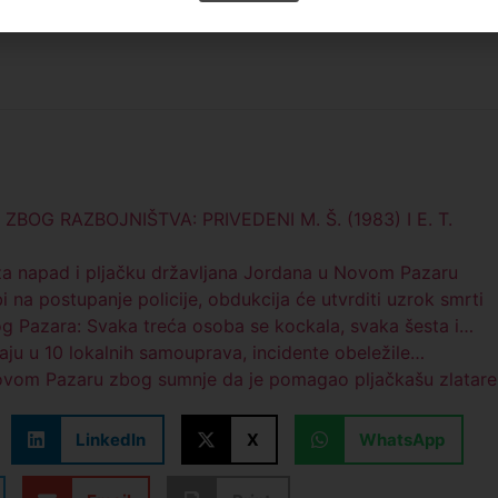
a je određeno zadržavanje do 48 časova nakon čega će, u
G RAZBOJNIŠTVA: PRIVEDENI M. Š. (1983) I E. T.
 za napad i pljačku državljana Jordana u Novom Pazaru
i na postupanje policije, obdukcija će utvrditi uzrok smrti
og Pazara: Svaka treća osoba se kockala, svaka šesta i…
aju u 10 lokalnih samouprava, incidente obeležile…
Novom Pazaru zbog sumnje da je pomagao pljačkašu zlatare
LinkedIn
X
WhatsApp