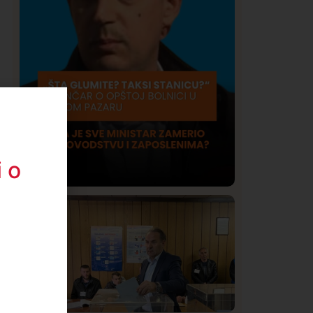
 o
Društvo
Istaknuto
423
Lončar o Opštoj bolnici u Novom
Pazaru: „Šta glumite? Taksi stanicu?“