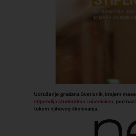
Udruženje građana Svetionik, krajem mese
stipendija studentima i učenicima
, pod naz
tokom njihovog školovanja.