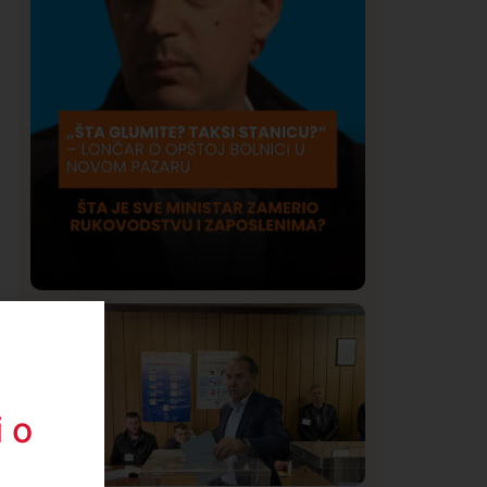
Društvo
Istaknuto
420
Lončar o Opštoj bolnici u Novom
Pazaru: „Šta glumite? Taksi stanicu?“
 o