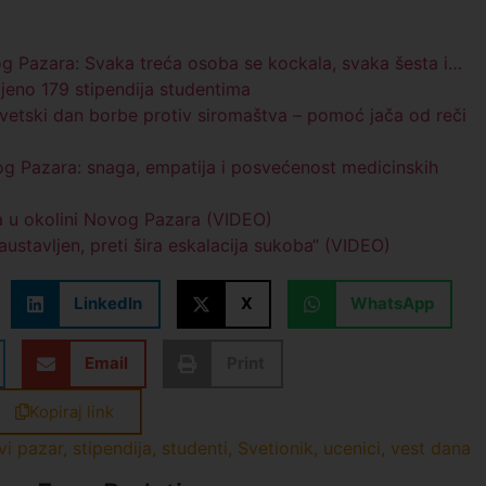
og Pazara: Svaka treća osoba se kockala, svaka šesta i…
eno 179 stipendija studentima
vetski dan borbe protiv siromaštva – pomoć jača od reči
g Pazara: snaga, empatija i posvećenost medicinskih
a u okolini Novog Pazara (VIDEO)
austavljen, preti šira eskalacija sukoba“ (VIDEO)
LinkedIn
X
WhatsApp
Email
Print
Kopiraj link
vi pazar
,
stipendija
,
studenti
,
Svetionik
,
ucenici
,
vest dana