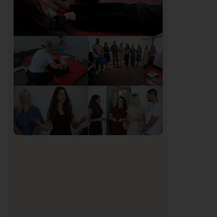
Organizacija žena SDA Sandžaka osudila
tekst Informera o Anisi Fetahović i Adeli
Melajac
Društvo
Istaknuto
155
U Novom Pazaru počeo prvi HISBAS
Neuro Kamp za decu sa razvojnim
izazovima