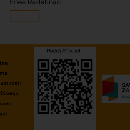
Enes Radetinac
Sve vesti
tna
ama
ivatnosti
rišćenja
esum
akt