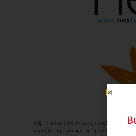
B
Cilj je, kako kažu iz ovog udruženja, da o
roditeljskog staranja i čije porodice žive u 