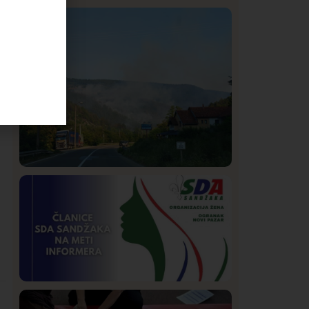
Istaknuto
Politika
323
Rasim Ljajić podneo ostavku na mesto
predsednika SDPS
a
Društvo
Istaknuto
269
Požar od Magliča do Ušća, brda u
plamenu – vatrogasci na terenu
Istaknuto
Politika
171