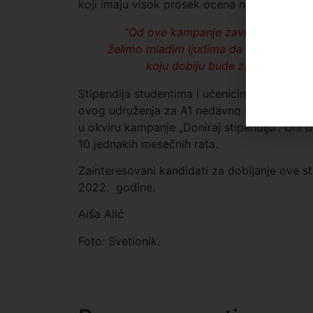
koji imaju visok prosek ocena na studijama.
“Od ove kampanje zavisi koliko će nj
želimo mladim ljudima da pokažemo da
koju dobiju bude značajna pod
Stipendija studentima i učenicima, u visini o
ovog udruženja za A1 nedavno su rekli da se 
u okviru kampanje „Doniraj stipendiju“. Oni 
10 jednakih mesečnih rata.
Zainteresovani kandidati za dobijanje ove st
2022. godine.
Aiša Alić
Foto: Svetionik.