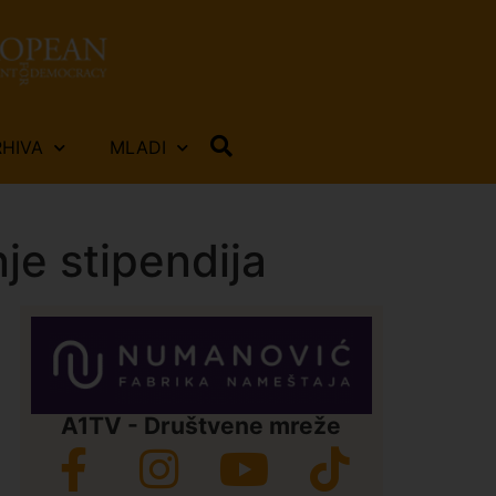
RHIVA
MLADI
je stipendija
A1TV - Društvene mreže