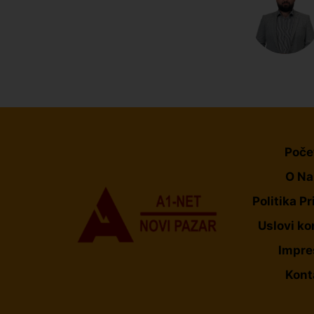
Poče
O N
Politika Pr
Uslovi ko
Impr
Kont