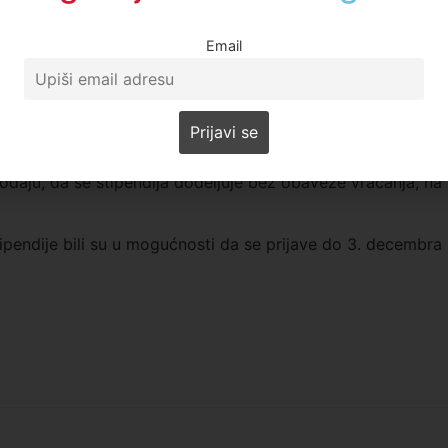
ih koji su aplicirali dobiti stipendiju. Ovom akcijom
Email
 cenimo njihovu želju za obrazovanjem i da stipendija
rška tokom školovana”, navodi se u saopštenju.
d 50 evra biće isplaćivana u dinarskoj protivvrednosti. Iz
broj stipendija utvrđuje se na osnovu prikupljenih sredstv
dodaju, da se stipendija dodeljuje bez obaveze vraćanja, na
ipendije bili su u mogućnosti da se prijave do 3. decembra