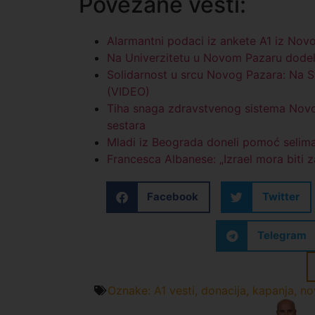
Povezane vesti:
Alarmantni podaci iz ankete A1 iz Nov
Na Univerzitetu u Novom Pazaru dodelj
Solidarnost u srcu Novog Pazara: Na S
(VIDEO)
Tiha snaga zdravstvenog sistema Novo
sestara
Mladi iz Beograda doneli pomoć selim
Francesca Albanese: „Izrael mora biti z
Facebook
Twitter
Telegram
Oznake:
A1 vesti
,
donacija
,
kapanja
,
no