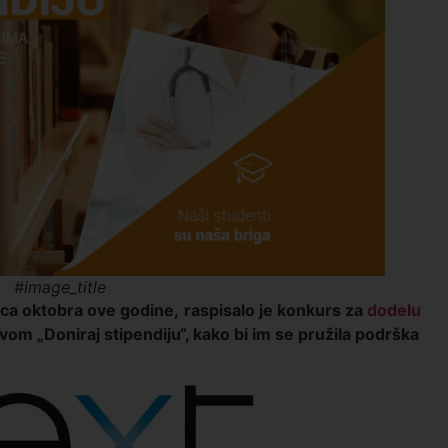
#image_title
ca oktobra ove godine,
raspisalo je konkurs za
dodelu
ivom „Doniraj stipendiju“, kako bi im se pružila podrška