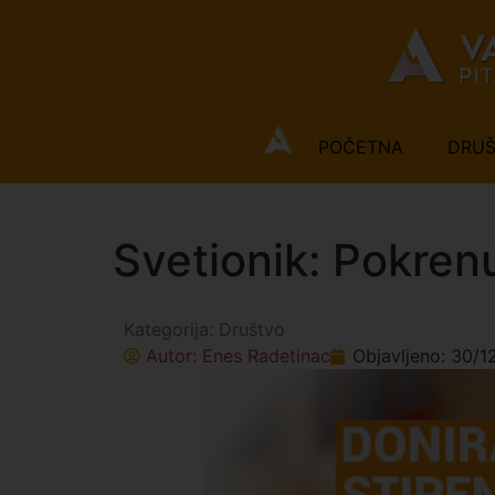
POČETNA
DRU
Svetionik: Pokren
Kategorija:
Društvo
Autor:
Enes Radetinac
Objavljeno:
30/1