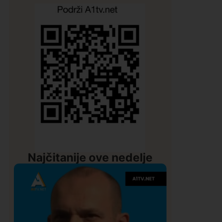
Najčitanije ove nedelje