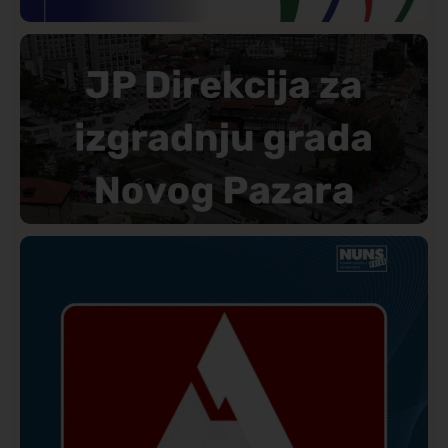
Istaknuto
Politika
177
Organizacija žena SDA Sandžaka osudila tekst
Informera o Anisi Fetahović i Adeli Melajac
Društvo
Istaknuto
173
Direkcija se izvinila A1tv.net zbog pretnji upućenih
novinaru: Biće utvrđena odgovornost učesnika