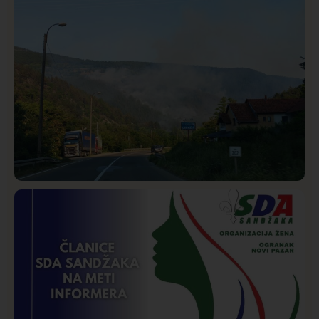
Novom Pazaru, produžen mu pritvor
Društvo
Istaknuto
275
Požar od Magliča do Ušća, brda u plamenu –
vatrogasci na terenu