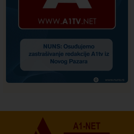
Društvo
Istaknuto
170
NUNS: Osuđujemo zastrašivanje redakcije A1tv iz
Novog Pazara