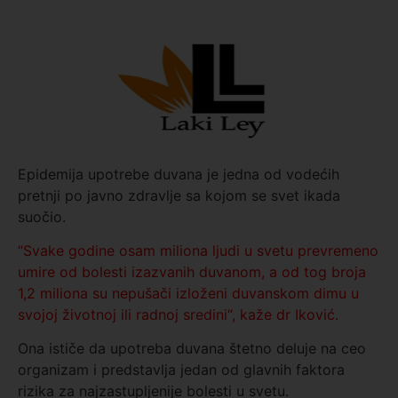
Epidemija upotrebe duvana je jedna od vodećih
pretnji po javno zdravlje sa kojom se svet ikada
suočio.
“Svake godine osam miliona ljudi u svetu prevremeno
umire od bolesti izazvanih duvanom, a od tog broja
1,2 miliona su nepušači izloženi duvanskom dimu u
svojoj životnoj ili radnoj sredini“, kaže dr Iković.
Ona ističe da upotreba duvana štetno deluje na ceo
organizam i predstavlja jedan od glavnih faktora
rizika za najzastupljenije bolesti u svetu.