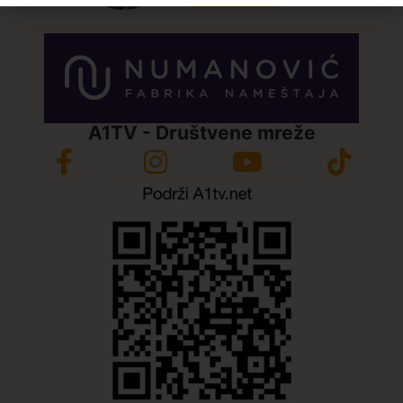
A1TV - Društvene mreže