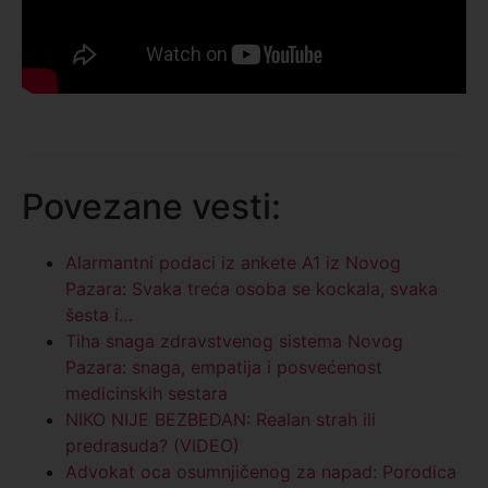
Prijavite se na listu za vesti
Budite među prvima
Povezane vesti:
informisani o
Alarmantni podaci iz ankete A1 iz Novog
događajima
u regionu
Pazara: Svaka treća osoba se kockala, svaka
šesta i…
Tiha snaga zdravstvenog sistema Novog
Email
Pazara: snaga, empatija i posvećenost
medicinskih sestara
NIKO NIJE BEZBEDAN: Realan strah ili
predrasuda? (VIDEO)
Advokat oca osumnjičenog za napad: Porodica