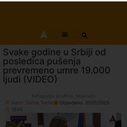
Svake godine u Srbiji od
posledica pušenja
prevremeno umre 19.000
ljudi (VIDEO)
Kategorija:
Društvo
,
Istaknuto
Autor:
Zerina Torbić
Objavljeno:
31/01/2025
13:05