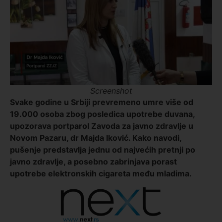
Screenshot
Svake godine u Srbiji prevremeno umre više od
19.000 osoba zbog posledica upotrebe duvana,
upozorava portparol Zavoda za javno zdravlje u
Novom Pazaru, dr Majda Iković. Kako navodi,
pušenje predstavlja jednu od najvećih pretnji po
javno zdravlje, a posebno zabrinjava porast
upotrebe elektronskih cigareta među mladima.