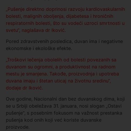
„Pušenje direktno doprinosi razvoju kardiovaskularnih
bolesti, malignih oboljenja, dijabetesa i hroničnih
respiratornih bolesti, što su vodeći uzroci smrtnosti u
svetu“, naglašava dr Iković.
Pored zdravstvenih posledica, duvan ima i negativne
ekonomske i ekološke efekte.
„Troškovi lečenja obolelih od bolesti povezanih sa
duvanom su ogromni, a produktivnost na radnom
mestu je smanjena. Takođe, proizvodnja i upotreba
duvana imaju i štetan uticaj na životnu sredinu“,
dodaje dr Iković.
Ove godine, Nacionalni dan bez duvanskog dima, koji
se u Srbiji obeležava 31. januara, nosi slogan „Ostavi
pušenje“, s posebnim fokusom na važnost prestanka
pušenja kod onih koji već koriste duvanske
proizvode.