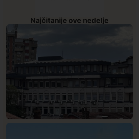
Najčitanije ove nedelje
Hronika
Istaknuto
330
Podignut optužni predlog protiv E.A. zbog napada u