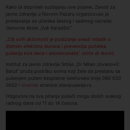
Kako bi doprineli suzbijanju ove pojave, Zavod za
javno zdravlje u Novom Pazaru organizovao je
predavanja za učenike šestog i sedmog razreda
Osnovne škole „Vuk Karadžić“.
„Cilj ovih aktivnosti je podizanje svesti mladih o
štetnim efektima duvana i prevencija početka
pušenja kod dece i adolescenata“, ističe dr Iković.
Institut za javno zdravlje Srbije „Dr Milan Jovanović
Batut“ pruža podršku svima koji žele da prestanu sa
pušenjem putem besplatne telefonske linije 080 020
0002 i
internet
stranice
stavipusenje.rs
.
Odgovore na sva pitanja pušači mogu dobiti svakog
radnog dana od 11 do 14 časova.