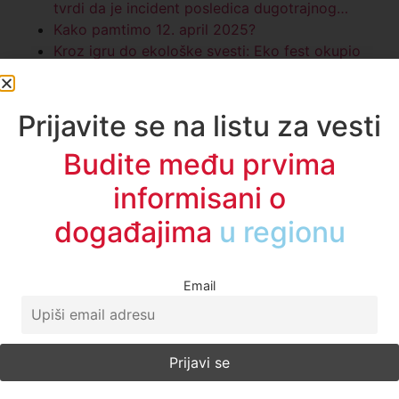
tvrdi da je incident posledica dugotrajnog…
Kako pamtimo 12. april 2025?
Kroz igru do ekološke svesti: Eko fest okupio
mališane u Novom Pazaru (VIDEO)
Facebook
Twitter
LinkedIn
X
WhatsApp
Telegram
Email
Print
Kopiraj link
Oznake:
A1 vesti
,
cigarete
,
duvan
,
duvanski dim
,
gradjani
,
novi pazar
,
SRBIJA
,
vest dana
Zerina Torbić
Sve vesti