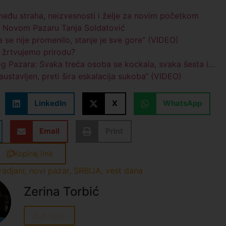
među straha, neizvesnosti i želje za novim početkom
u Novom Pazaru Tanja Soldatović
se nije promenilo, stanje je sve gore“ (VIDEO)
i žrtvujemo prirodu?
og Pazara: Svaka treća osoba se kockala, svaka šesta i…
austavljen, preti šira eskalacija sukoba“ (VIDEO)
LinkedIn
X
WhatsApp
Email
Print
Kopiraj link
radjani
,
novi pazar
,
SRBIJA
,
vest dana
Zerina Torbić
Sve vesti