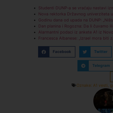
Studenti DUNP-a se vraćaju nastavi iz
Nova rektorka Državnog univerziteta 
Godinu dana od upada na DUNP: „Ništa 
Dan planina i Rogozna: Da li čuvamo il
Alarmantni podaci iz ankete A1 iz Nov
Francesca Albanese: „Izrael mora biti z
Facebook
Twitter
Telegram
Oznake:
A1 vesti
,
g