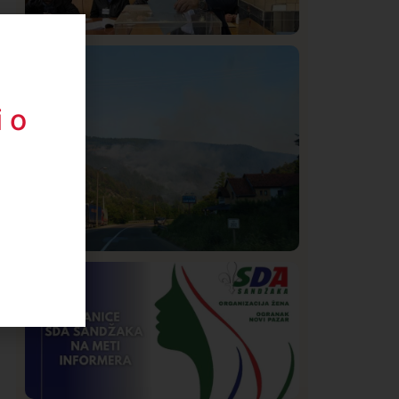
Istaknuto
Politika
326
Rasim Ljajić podneo ostavku na mesto
predsednika SDPS
 o
Društvo
Istaknuto
271
Požar od Magliča do Ušća, brda u
plamenu – vatrogasci na terenu