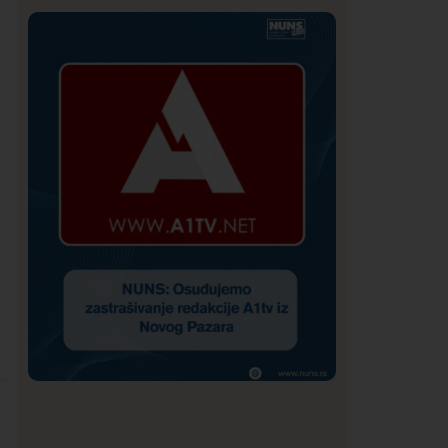
Istaknuto
Politika
172
Organizacija žena SDA Sandžaka osudila
tekst Informera o Anisi Fetahović i Adeli
Melajac
Društvo
Istaknuto
159
NUNS: Osuđujemo zastrašivanje