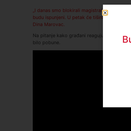
„I danas smo blokirali magistralni put i blo
budu ispunjeni. U petak će tišina biti održan
Dina Marovac.
Na pitanje kako građani reaguju na blokadu, 
B
bilo pobune.