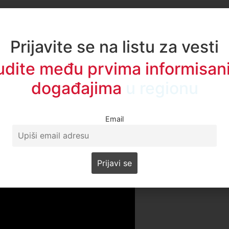
kiraćemo ga i dalje, osim petkom, sve dok naši zahtevi ne
a u 11:35 ispred DUNP-a“, rekla je za Portal A1 studentkinja
Prijavite se na listu za vesti
Marovac ističe da su reakcije pozitivne i da do sada nije
udite među prvima informisani
događajima
u regionu
Email