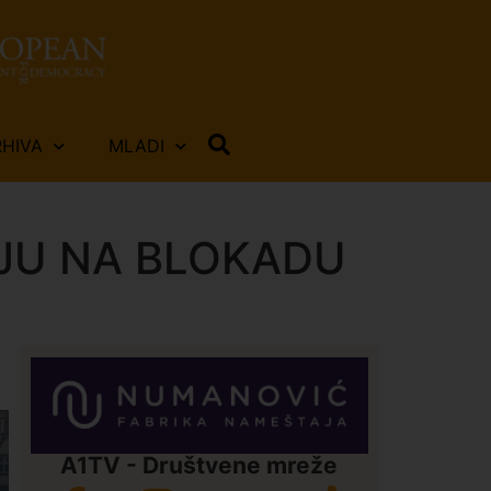
RHIVA
MLADI
UJU NA BLOKADU
A1TV - Društvene mreže