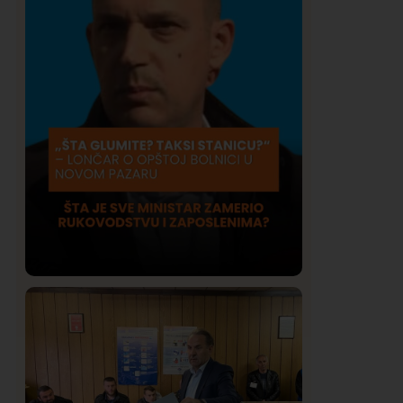
Društvo
Istaknuto
420
Lončar o Opštoj bolnici u Novom
Pazaru: „Šta glumite? Taksi stanicu?“