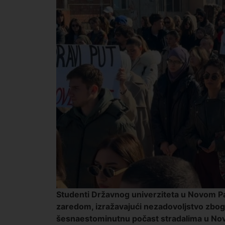
Studenti Državnog univerziteta u Novom Paza
zaredom, izražavajući nezadovoljstvo zbog 
šesnaestominutnu počast stradalima u No