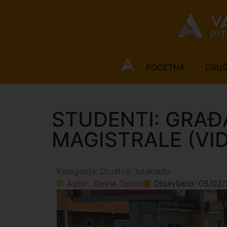
POČETNA
DRU
STUDENTI: GRAĐ
MAGISTRALE (VI
Kategorija:
Društvo
,
Istaknuto
Autor:
Zerina Torbić
Objavljeno:
05/02/