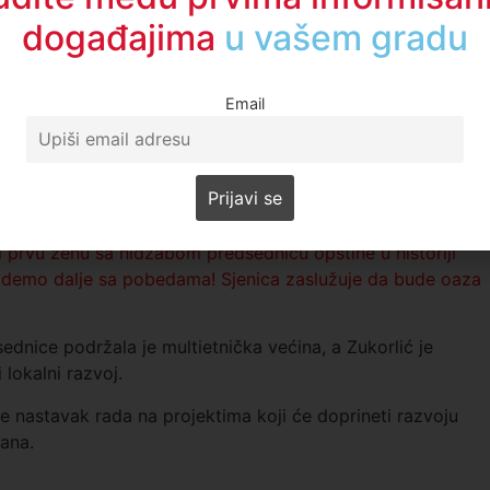
događajima
u regionu
Email
mrežama istakao:
„Danas smo ispisali historiju i imenovali
 i prvu ženu sa hidžabom predsednicu opštine u historiji
a. Idemo dalje sa pobedama! Sjenica zaslužuje da bude oaza
dnice podržala je multietnička većina, a Zukorlić je
lokalni razvoj.
e nastavak rada na projektima koji će doprineti razvoju
đana.