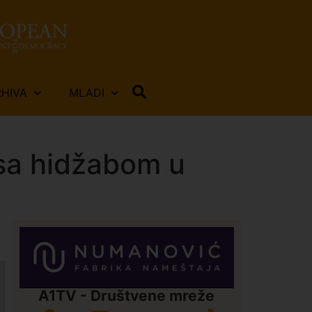
RHIVA
MLADI
 sa hidžabom u
A1TV - Društvene mreže