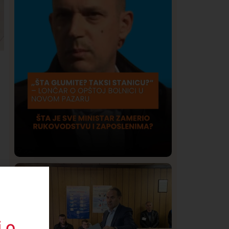
Društvo
Istaknuto
423
Lončar o Opštoj bolnici u Novom
Pazaru: „Šta glumite? Taksi stanicu?“
 o