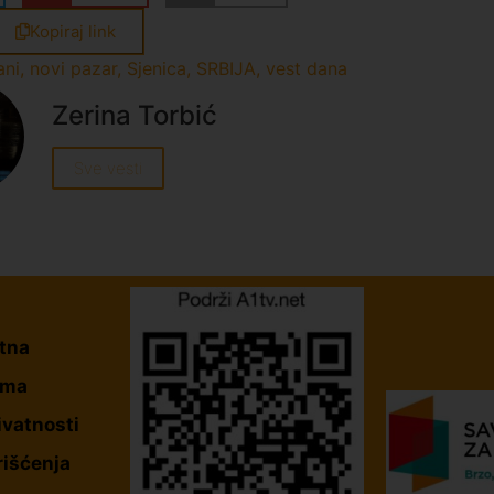
Kopiraj link
ani
,
novi pazar
,
Sjenica
,
SRBIJA
,
vest dana
Zerina Torbić
Sve vesti
tna
ama
ivatnosti
rišćenja