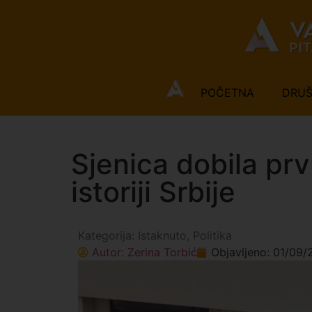
POČETNA
DRU
Sjenica dobila pr
istoriji Srbije
Kategorija:
Istaknuto
,
Politika
Autor:
Zerina Torbić
Objavljeno:
01/09/