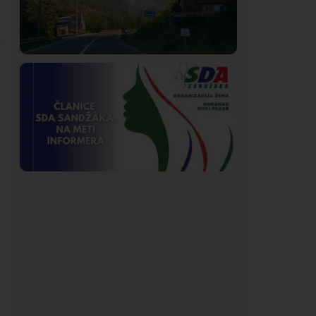
Društvo
Istaknuto
273
Požar od Magliča do Ušća, brda u
plamenu – vatrogasci na terenu
Istaknuto
Politika
174
Organizacija žena SDA Sandžaka osudila
tekst Informera o Anisi Fetahović i Adeli
Melajac