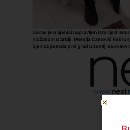
Danas je u Sjenici napravljen istorijski isk
hidžabom u Srbiji, Mersija Camović Rebronja
Sjenica postala prvi grad u zemlji sa ovak
B