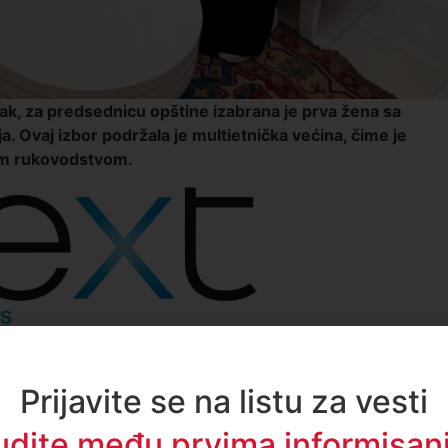
orak, za predsednicu opštine izabrana je prva žena sa
. Ovaj izbor podržala je multietnička većina, čime je
vim rukovodstvom.
Prijavite se na listu za vesti
udite među prvima informisani