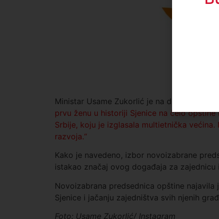
Ministar Usame Zukorlić je na društvenim 
prvu ženu u historiji Sjenice na čelo opštine
Srbije, koju je izglasala multietnička većin
razvoja.“
Kako je navedeno, izbor novoizabrane predse
istakao značaj ovog događaja za zajednicu i 
Novoizabrana predsednica opštine najavila j
Sjenice i jačanju zajedništva svih njenih gra
Foto: Usame Zukorlić/ Instagram