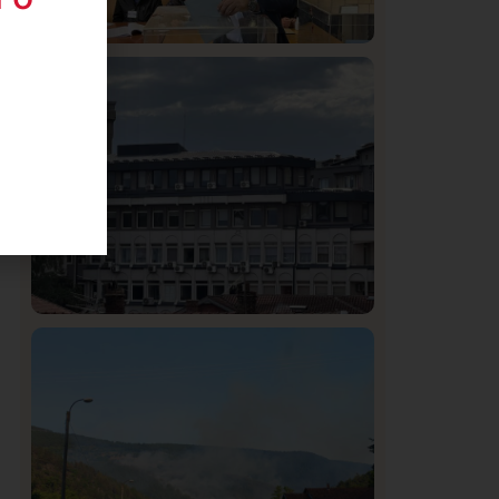
Istaknuto
Politika
326
Rasim Ljajić podneo ostavku na mesto
predsednika SDPS
Hronika
Istaknuto
294
Podignut optužni predlog protiv E.A.
zbog napada u Novom Pazaru,
produžen mu pritvor