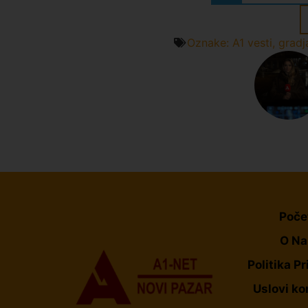
Oznake:
A1 vesti
,
gradj
Poče
O N
Politika Pr
Uslovi ko