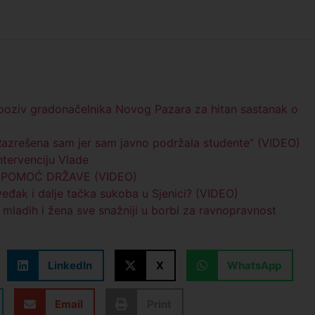
e poziv gradonačelnika Novog Pazara za hitan sastanak o
„Razrešena sam jer sam javno podržala studente“ (VIDEO)
intervenciju Vlade
MO POMOĆ DRŽAVE (VIDEO)
eđak i dalje tačka sukoba u Sjenici? (VIDEO)
 mladih i žena sve snažniji u borbi za ravnopravnost
LinkedIn
X
WhatsApp
Email
Print