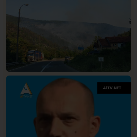
Društvo
Istaknuto
275
Požar od Magliča do Ušća, brda u plamenu –
vatrogasci na terenu