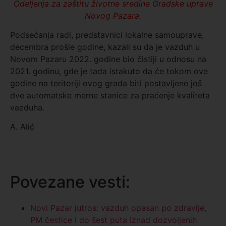
Odeljenja za zaštitu životne sredine Gradske uprave
Novog Pazara.
Podsećanja radi, predstavnici lokalne samouprave,
decembra prošle godine, kazali su da je vazduh u
Novom Pazaru 2022. godine bio čistiji u odnosu na
2021. godinu, gde je tada istakuto da će tokom ove
godine na teritoriji ovog grada biti postavljene još
dve automatske merne stanice za praćenje kvaliteta
vazduha.
A. Alić
Povezane vesti:
Novi Pazar jutros: vazduh opasan po zdravlje,
PM čestice i do šest puta iznad dozvoljenih