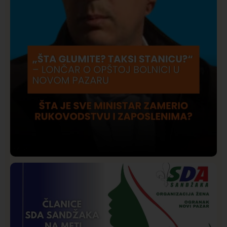
Društvo
Istaknuto
206
Lončar o Opštoj bolnici u Novom Pazaru: „Šta glumite?
Taksi stanicu?“