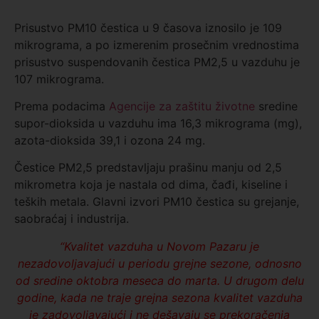
Prisustvo PM10 čestica u 9 časova iznosilo je 109
mikrograma, a po izmerenim prosečnim vrednostima
prisustvo suspendovanih čestica PM2,5 u vazduhu je
107 mikrograma.
Prema podacima
Agencije za zaštitu životne
sredine
supor-dioksida u vazduhu ima 16,3 mikrograma (mg),
azota-dioksida 39,1 i ozona 24 mg.
Čestice PM2,5 predstavljaju prašinu manju od 2,5
mikrometra koja je nastala od dima, čađi, kiseline i
teških metala. Glavni izvori PM10 čestica su grejanje,
saobraćaj i industrija.
“Kvalitet vazduha u Novom Pazaru je
nezadovoljavajući u periodu grejne sezone, odnosno
od sredine oktobra meseca do marta. U drugom delu
godine, kada ne traje grejna sezona kvalitet vazduha
je zadovoljavajući i ne dešavaju se prekoračenja