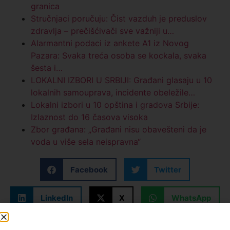
granica
Stručnjaci poručuju: Čist vazduh je preduslov
zdravlja – prečišćivači sve važniji u…
Alarmantni podaci iz ankete A1 iz Novog
Pazara: Svaka treća osoba se kockala, svaka
šesta i…
LOKALNI IZBORI U SRBIJI: Građani glasaju u 10
lokalnih samouprava, incidente obeležile…
Lokalni izbori u 10 opština i gradova Srbije:
Izlaznost do 16 časova visoka
Zbor građana: „Građani nisu obavešteni da je
voda u više sela neispravna“
Facebook
Twitter
LinkedIn
X
WhatsApp
Telegram
Email
Print