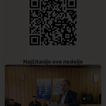
Najčitanije ove nedelje