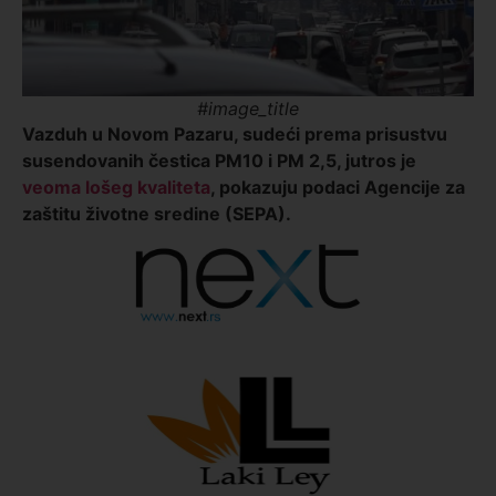
#image_title
Vazduh u Novom Pazaru, sudeći prema prisustvu
susendovanih čestica PM10 i PM 2,5, jutros je
veoma lošeg kvaliteta
, pokazuju podaci Agencije za
zaštitu životne sredine (SEPA).