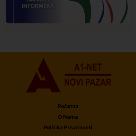
Istaknuto
Politika
177
Organizacija žena SDA Sandžaka osudila tekst
Informera o Anisi Fetahović i Adeli Melajac
Početna
O Nama
Politika Privatnosti