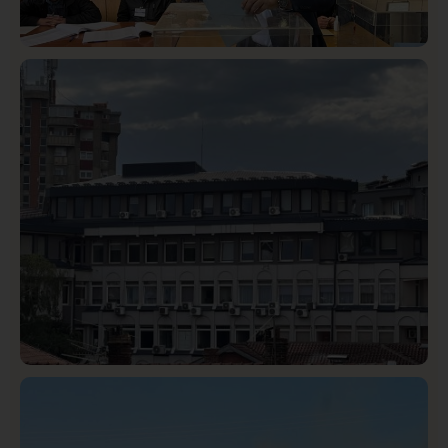
Istaknuto
Politika
327
Rasim Ljajić podneo ostavku na mesto predsednika
SDPS
Hronika
Istaknuto
321
Podignut optužni predlog protiv E.A. zbog napada u
Novom Pazaru, produžen mu pritvor