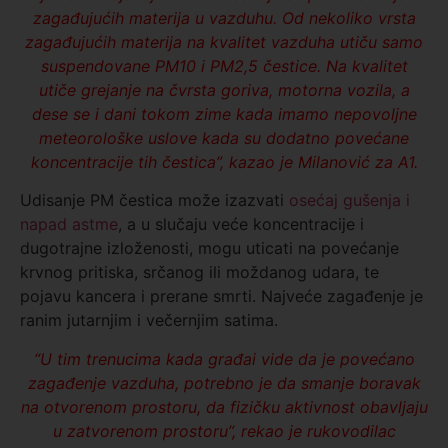
zagađujućih materija u vazduhu. Od nekoliko vrsta
zagađujućih materija na kvalitet vazduha utiču samo
suspendovane PM10 i PM2,5 čestice. Na kvalitet
utiče grejanje na čvrsta goriva, motorna vozila, a
dese se i dani tokom zime kada imamo nepovoljne
meteorološke uslove kada su dodatno povećane
koncentracije tih čestica”, kazao je Milanović za A1.
Udisanje PM čestica može izazvati
osećaj gušenja i
napad astme
, a u slučaju veće koncentracije i
dugotrajne izloženosti, mogu uticati na povećanje
krvnog pritiska, srčanog ili moždanog udara, te
pojavu kancera i prerane smrti. Najveće zagađenje je
ranim jutarnjim i večernjim satima.
“U tim trenucima kada građai vide da je povećano
zagađenje vazduha, potrebno je da smanje boravak
na otvorenom prostoru, da fizičku aktivnost obavljaju
u zatvorenom prostoru”, rekao je rukovodilac