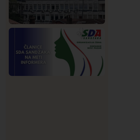
Hronika
Istaknuto
251
Podignut optužni predlog protiv E.A.
zbog napada u Novom Pazaru,
produžen mu pritvor
Istaknuto
Politika
173
Organizacija žena SDA Sandžaka osudila
tekst Informera o Anisi Fetahović i Adeli
Melajac