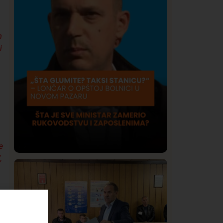
m
i
e
,
Društvo
Istaknuto
422
Lončar o Opštoj bolnici u Novom
Pazaru: „Šta glumite? Taksi stanicu?“