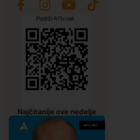
Najčitanije ove nedelje