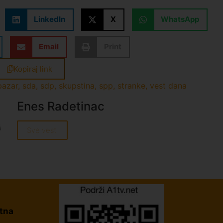
LinkedIn
X
WhatsApp
Email
Print
Kopiraj link
pazar
,
sda
,
sdp
,
skupstina
,
spp
,
stranke
,
vest dana
Enes Radetinac
Sve vesti
tna