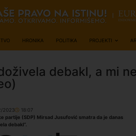
ŠTVO
HRONIKA
POLITIKA
PROJEKTI
A
 doživela debakl, a mi 
eo)
2/2023
18:07
 partije (SDP) Mirsad Jusufović smatra da je danas
ela debakl“.