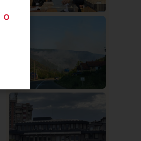
 o
Istaknuto
Politika
326
Rasim Ljajić podneo ostavku na mesto
predsednika SDPS
Društvo
Istaknuto
272
Požar od Magliča do Ušća, brda u
plamenu – vatrogasci na terenu