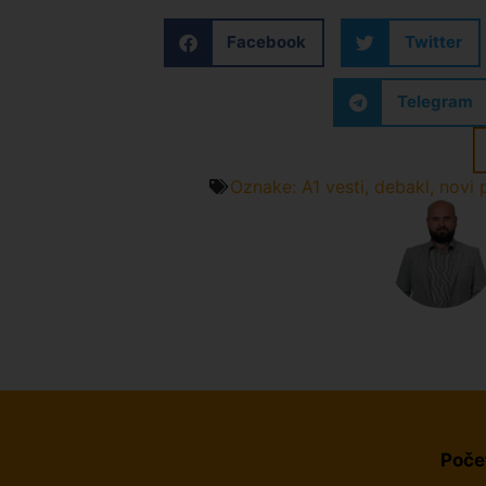
Facebook
Twitter
Telegram
Oznake:
A1 vesti
,
debakl
,
novi 
Poče