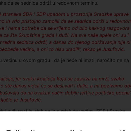
nke da se sednica održi u redovnom terminu.
ci stranaka SDA i SDP upadom u prostorije Gradske uprave
mo ih vrlo pristojno zamolili da se sednica održi u redovno
ve i nema potrebe da se krijemo od bilo kakvog razgovora 
za šta Skupština grada i služi. Na sve naše apele oni su i
anredna sednica održi, a danas do njenog održavanja nije ni
bezbede većinu, a oni to nisu uradili“, rekao je Jusufović.
većinu u ovom gradu i da je neće ni imati, naročito ne na
licije, jer svaka koalicija koja se zasniva na mrži, svaka
to ste danas videli će se dešavati i dalje, a mi pozivamo ob
okušavaju da na ovakav način dobiju jeftine političke poene“
ljučio je Jusufović.
i ovih partija, dok se iz vladajuće većine, SDP i Srpske