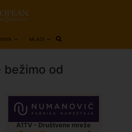
RHIVA
MLADI
ne bežimo od
A1TV - Društvene mreže