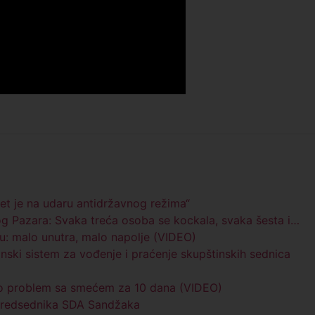
et je na udaru antidržavnog režima“
og Pazara: Svaka treća osoba se kockala, svaka šesta i…
: malo unutra, malo napolje (VIDEO)
nski sistem za vođenje i praćenje skupštinskih sednica
emo problem sa smećem za 10 dana (VIDEO)
 predsednika SDA Sandžaka