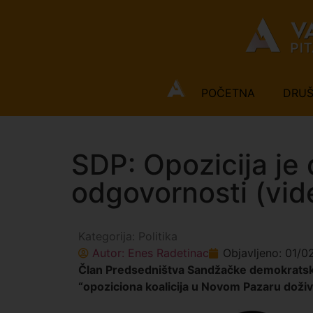
POČETNA
DRU
SDP: Opozicija je
odgovornosti (vid
Kategorija:
Politika
Autor:
Enes Radetinac
Objavljeno:
01/0
Član Predsedništva Sandžačke demokratske
“opoziciona koalicija u Novom Pazaru doživ