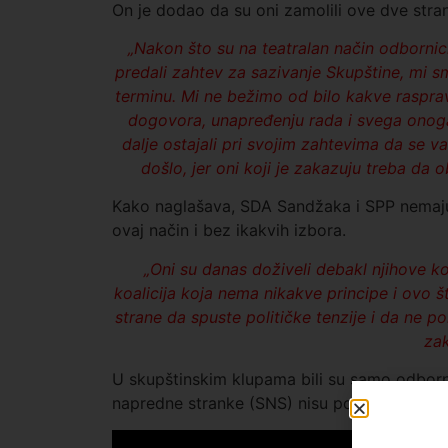
On je dodao da su oni zamolili ove dve stra
„Nakon što su na teatralan način odborni
predali zahtev za sazivanje Skupštine, mi s
terminu. Mi ne bežimo od bilo kakve raspra
dogovora, unapređenju rada i svega onoga 
dalje ostajali pri svojim zahtevima da se v
došlo, jer oni koji je zakazuju treba da o
Kako naglašava, SDA Sandžaka i SPP nemaju 
ovaj način i bez ikakvih izbora.
„Oni su danas doživeli debakl njihove koa
koalicija koja nema nikakve principe i ovo š
strane da spuste političke tenzije i da ne p
zak
U skupštinskim klupama bili su samo odbornic
napredne stranke (SNS) nisu pojavili.