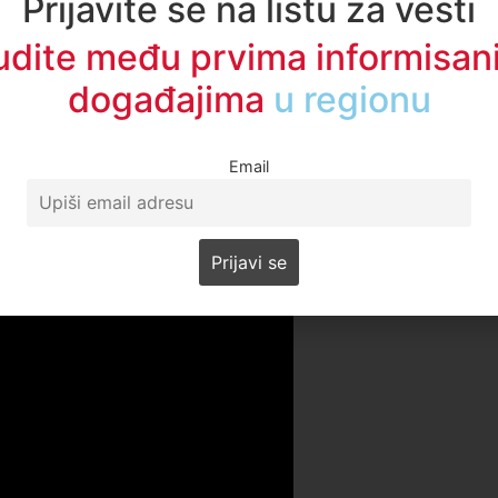
Prijavite se na listu za vesti
udite među prvima informisani
događajima
u regionu
Email