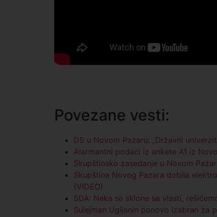
Povezane vesti:
DS u Novom Pazaru: „Državni univerzit
Alarmantni podaci iz ankete A1 iz Nov
Skupštinsko zasedanje u Novom Pazaru
Skupština Novog Pazara dobila elektro
(VIDEO)
SDA: Neka se sklone sa vlasti, rešić
Sulejman Ugljanin ponovo izabran za