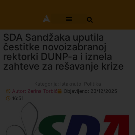
SDA Sandžaka uputila
čestitke novoizabranoj
rektorki DUNP-a i iznela
zahteve za rešavanje krize
Kategorija:
Istaknuto
,
Politika
Autor:
Zerina Torbić
Objavljeno:
23/12/2025
16:51