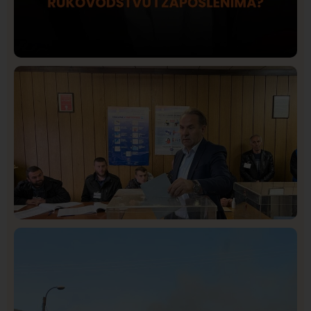
Društvo
Istaknuto
416
Lončar o Opštoj bolnici u Novom Pazaru: „Šta glumite?
Taksi stanicu?“
Istaknuto
Politika
322
Rasim Ljajić podneo ostavku na mesto predsednika
SDPS