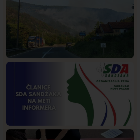
Društvo
Istaknuto
267
Požar od Magliča do Ušća, brda u plamenu –
vatrogasci na terenu
Istaknuto
Politika
170