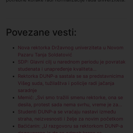
Povezane vesti:
Nova rektorka Državnog univerziteta u Novom
Pazaru Tanja Soldatović
SDP: Glavni cilj u narednom periodu je povratak
studenata i unapređenje kvaliteta…
Rektorka DUNP-a sastala se sa predstavnicima
Višeg suda, tužilaštva i policije radi jačanja
saradnje
Memić: „Svi smo tražili smenu rektorke, ona se
desila, protest sada nema svrhu, vreme je za…
Studenti DUNP-a se vraćaju nastavi između
straha, neizvesnosti i želje za novim početkom
Baćićanin: „U razgovoru sa rektorkom DUNP-a
dogovoreno je da se odmah krene sa