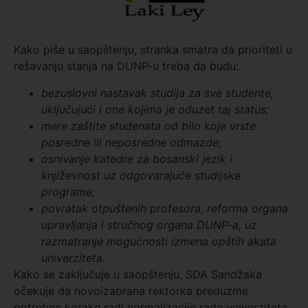
Kako piše u saopštenju, stranka smatra da prioriteti u
rešavanju stanja na DUNP-u treba da budu:
bezuslovni nastavak studija za sve studente,
uključujući i one kojima je oduzet taj status;
mere zaštite studenata od bilo koje vrste
posredne ili neposredne odmazde;
osnivanje katedre za bosanski jezik i
književnost uz odgovarajuće studijske
programe;
povratak otpuštenih profesora, reforma organa
upravljanja i stručnog organa DUNP-a, uz
razmatranje mogućnosti izmena opštih akata
univerziteta.
Kako se zaključuje u saopštenju, SDA Sandžaka
očekuje da novoizabrana rektorka preduzme
potrebne korake radi normalizacije rada univerziteta.