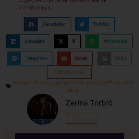
akreditacijom…
Facebook
Twitter
LinkedIn
X
WhatsApp
Telegram
Email
Print
Kopiraj link
Oznake:
A1 vesti
,
gradjani
,
novi pazar
,
SRBIJA
,
vest
dana
Zerina Torbić
Sve vesti