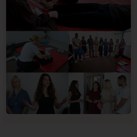
Organizacija žena SDA Sandžaka osudila tekst
Informera o Anisi Fetahović i Adeli Melajac
Društvo
Istaknuto
154
U Novom Pazaru počeo prvi HISBAS Neuro Kamp za
decu sa razvojnim izazovima