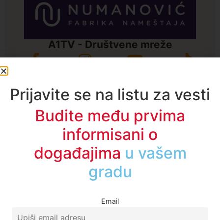
A1TV - Društvene mreže
Prijavite se na listu za vesti
Budite među prvima
informisani o
događajima
u regionu
Email