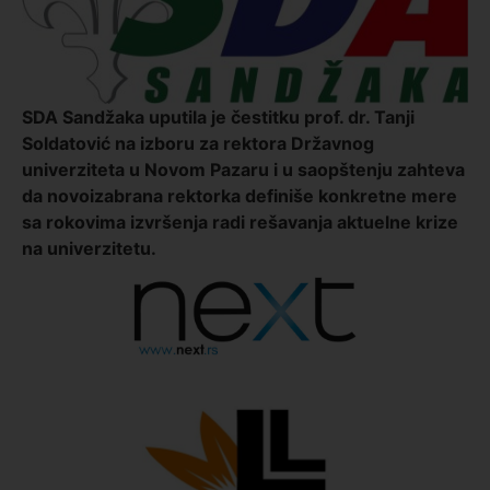
SDA Sandžaka uputila je čestitku prof. dr. Tanji
Soldatović na izboru za rektora Državnog
univerziteta u Novom Pazaru i u saopštenju zahteva
da novoizabrana rektorka definiše konkretne mere
sa rokovima izvršenja radi rešavanja aktuelne krize
na univerzitetu.