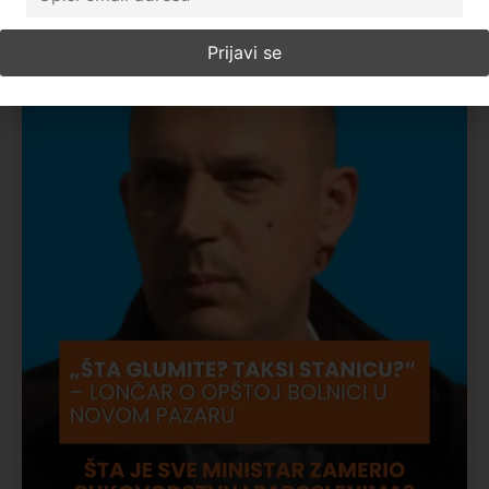
Najčitanije ove nedelje