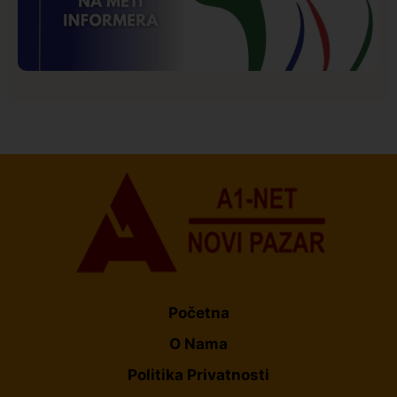
Istaknuto
Politika
173
Organizacija žena SDA Sandžaka osudila tekst
Informera o Anisi Fetahović i Adeli Melajac
Početna
O Nama
Politika Privatnosti