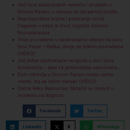
Veći broj saobraćajnih nesreća i stradalih u
Novom Pazaru u odnosu na isti period prošle…
Neprilagođena brzina i preticanje uzrok
tragedije u kojoj je život izgubilo četvoro
Novopazaraca
Troje povređeno u saobraćajnoj nesreći na putu
Novi Pazar – Raška, dvoje sa teškim povredama
(VIDEO)
Još jedna saobraćajna nezgoda u ulici Save
Kovačevića – apel za postavljanje usporivača…
Dom zdravlja u Novom Pazaru menja radno
vreme, šta se tačno menja? (VIDEO)
Zlatna Reka Resources: Netačni su navodi o
incidentu na Rogozni
Facebook
Twitter
LinkedIn
X
WhatsApp