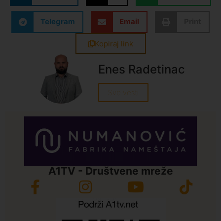
Telegram
Email
Print
Kopiraj link
Enes Radetinac
Sve vesti
A1TV - Društvene mreže