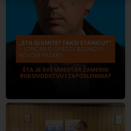
Društvo
Istaknuto
423
Lončar o Opštoj bolnici u Novom Pazaru: „Šta glumite?
Taksi stanicu?“