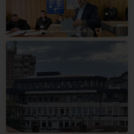
Istaknuto
Politika
326
Rasim Ljajić podneo ostavku na mesto predsednika
SDPS