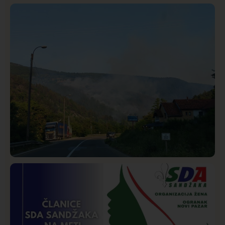
Hronika
Istaknuto
289
Podignut optužni predlog protiv E.A. zbog napada u
Novom Pazaru, produžen mu pritvor
Društvo
Istaknuto
272
Požar od Magliča do Ušća, brda u plamenu –
vatrogasci na terenu