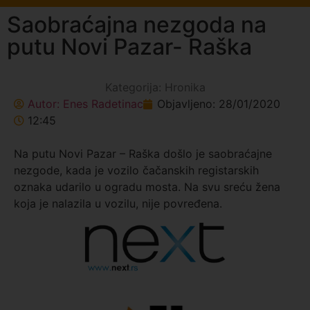
Saobraćajna nezgoda na
putu Novi Pazar- Raška
Kategorija:
Hronika
Autor:
Enes Radetinac
Objavljeno:
28/01/2020
12:45
Na putu Novi Pazar – Raška došlo je saobraćajne
nezgode, kada je vozilo čačanskih registarskih
oznaka udarilo u ogradu mosta. Na svu sreću žena
koja je nalazila u vozilu, nije povređena.