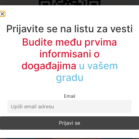
Prijavite se na listu za vesti
Budite među prvima
informisani o
događajima
u regionu
Najčitanije ove nedelje
Email