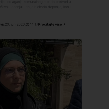
ije i odlaganja komunalnog otpada pretvori u
tenju ocenjuju da je blokada deponije, kao i
ović
20. jun 2026.
11:17
Pročitajte više