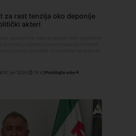
za rast tenzija oko deponije
itički akteri
zjavama i postupcima raspiruju podele među građanima
u atmosferu u Sjenici povodom deponije Goveđak,
nskog pokreta Sandžaka. U saopštenju se ističe da
ić
18. jun 2026.
16:43
Pročitajte više