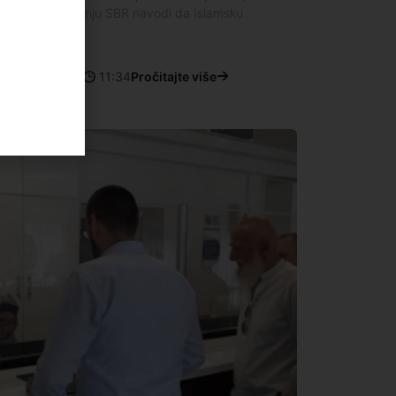
rbiji. U saopštenju SBR navodi da Islamsku
ić
16. jun 2026.
11:34
Pročitajte više