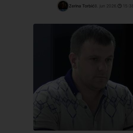
Zerina Torbić
8. jun 2026.
15:3