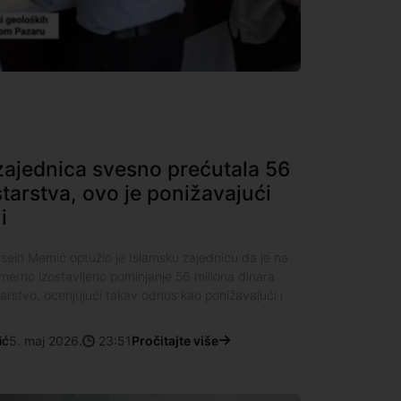
zajednica svesno prećutala 56
tarstva, ovo je ponižavajući
i
usein Memić optužio je Islamsku zajednicu da je na
merno izostavljeno pominjanje 56 miliona dinara
starstvo, ocenjujući takav odnos kao ponižavajući i
ić
5. maj 2026.
23:51
Pročitajte više