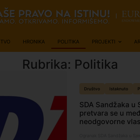
ŠTVO
HRONIKA
POLITIKA
PROJEKTI
A
Rubrika: Politika
Društvo
Istaknuto
P
SDA Sandžaka u S
pretvara se u međ
neodgovorne vlas
Ogranak SDA Sandžaka u Sjeni