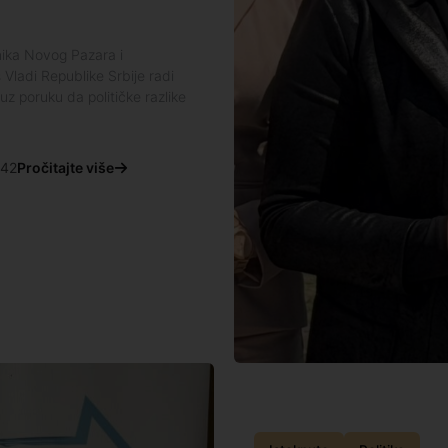
nika Novog Pazara i
Vladi Republike Srbije radi
z poruku da političke razlike
:42
Pročitajte više