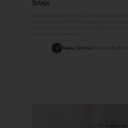
Srbije
Predsednica opštine Sjenice pozvala je gradonačel
predsednicu opštine Tutin da zajednički upute dopis 
rešavanja problema upravljanja otpadom u regionu, u
ne smeju biti prepreka za
Rejana Špirtović
19. jun 2026.
14