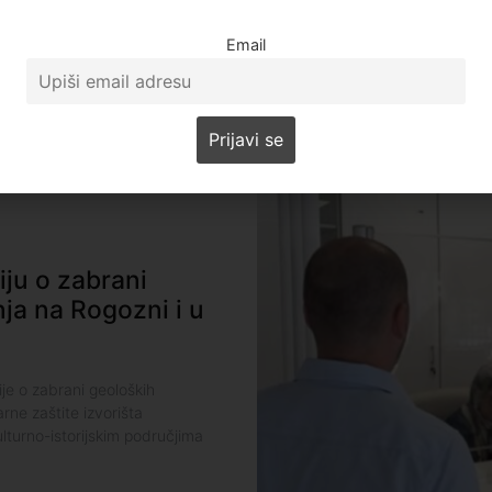
odluka Islamske zajednice u S
zajednicu
Email
Zerina Torb
ju o zabrani
nja na Rogozni i u
je o zabrani geoloških
rne zaštite izvorišta
lturno-istorijskim područjima