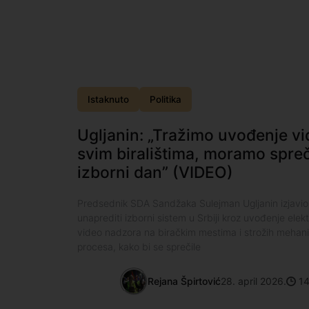
Istaknuto
Politika
Ugljanin: „Tražimo uvođenje v
svim biralištima, moramo spreči
izborni dan” (VIDEO)
Predsednik SDA Sandžaka Sulejman Ugljanin izjavio
unaprediti izborni sistem u Srbiji kroz uvođenje elekt
video nadzora na biračkim mestima i strožih mehan
procesa, kako bi se sprečile
Rejana Špirtović
28. april 2026.
14