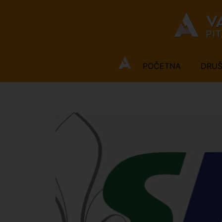
POČETNA
DRU