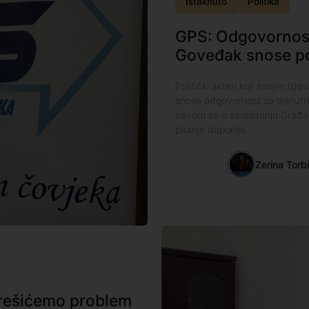
Istaknuto
Politika
GPS: Odgovornost 
Goveđak snose pol
Politički akteri koji svojim i
snose odgovornost za trenutn
navodi se u saopštenju Građa
pitanje deponije
Zerina Torb
, rešićemo problem