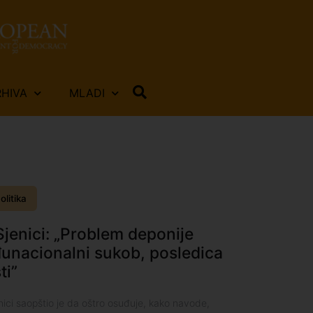
RHIVA
MLADI
olitika
jenici: „Problem deponije
unacionalni sukob, posledica
ti”
ci saopštio je da oštro osuđuje, kako navode,