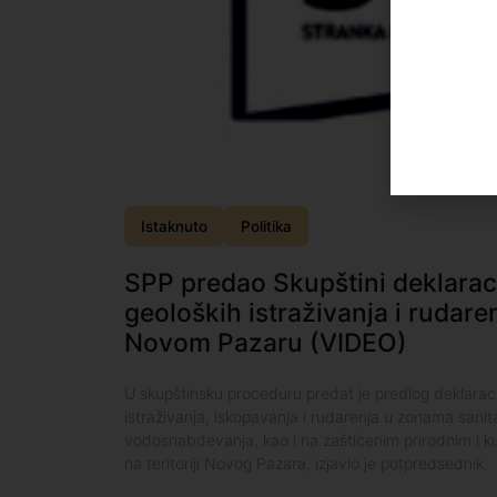
Istaknuto
Politika
SPP predao Skupštini deklaraci
geoloških istraživanja i rudare
Novom Pazaru (VIDEO)
U skupštinsku proceduru predat je predlog deklaraci
istraživanja, iskopavanja i rudarenja u zonama sanita
vodosnabdevanja, kao i na zaštićenim prirodnim i ku
na teritoriji Novog Pazara, izjavio je potpredsednik