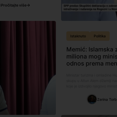
8
Pročitajte više
Istaknuto
Politika
Memić: Islamska 
miliona mog minis
odnos prema men
Ministar turizma i omladine H
skupu u Altun Alem džamiji na
koje je izdvojilo njegovo mini
Zerina Torb