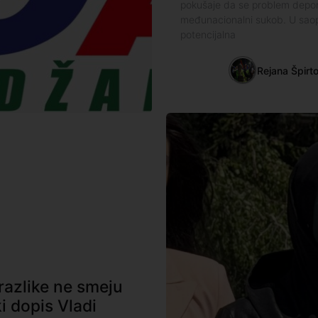
pokušaje da se problem depon
međunacionalni sukob. U saopš
potencijalna
Rejana Špirt
razlike ne smeju
i dopis Vladi