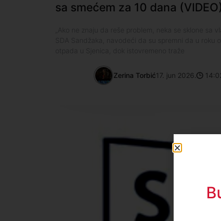
sa smećem za 10 dana (VIDEO
„Ako ne znaju da reše problem, neka se sklone sa vlas
SDA Sandžaka, navodeći da su spremni da u roku o
otpada u Sjenica, dok istovremeno traže
Zerina Torbić
17. jun 2026.
14:0
B