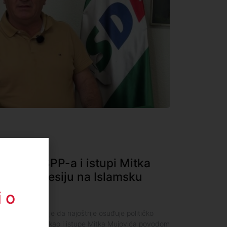
lovanje SPP-a i istupi Mitka
ljaju agresiju na Islamsku
 o
SBR) saopštila je da najoštrije osuđuje političko
omirenja (SPP), kao i istupe Mitka Mujovića povodom