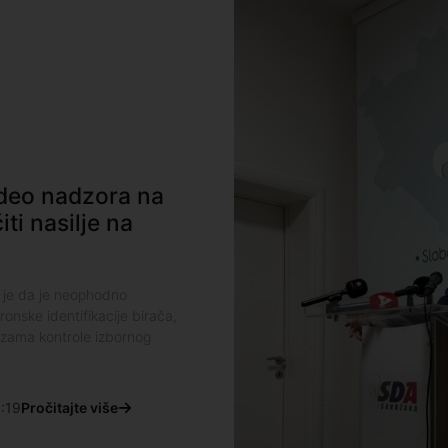
ideo nadzora na
ti nasilje na
 je da je neophodno
ronske identifikacije birača,
izama kontrole izbornog
:19
Pročitajte više