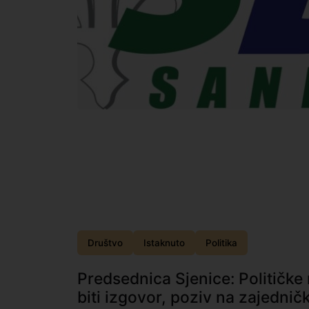
Društvo
Istaknuto
Politika
Predsednica Sjenice: Političke 
biti izgovor, poziv na zajedničk